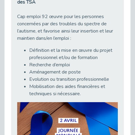
Publié le 11/04/2026
des TSA
Transition Écologique : Les Cap Emploi 75,92 et 93 s’engagent pour un Numérique Responsable
Cap emploi 92 œuvre pour les personnes
Publié le 11/04/2026
concernées par des troubles du spectre de
Recrutement des seniors : Un levier de transformation pour les ETI franciliennes
l’autisme, et favorise ainsi leur insertion et leur
Publié le 11/04/2026
maintien dans/en l’emploi :
"Dois-je préciser que je suis handicapé sur mon CV?"
Définition et la mise en œuvre du projet
Publié le 07/04/2026
professionnel et/ou de formation
Handicap psychique au travail : et si nous changions de regard - vidéo
Recherche d’emploi
Publié le 03/04/2026
Aménagement de poste
Avril, mois de l’accompagnement dans l’emploi avec Cap emploi.
Evolution ou transition professionnelle
Publié le 01/04/2026
Mobilisation des aides financières et
Handicap invisible au travail : se taire ou parler? - vidéo
techniques si nécessaire.
Publié le 31/03/2026
Journée mondiale de sensibilisation à l’autisme
Publié le 31/03/2026
CDD de reconversion : un nouveau contrat pour sécuriser le changement de métier.
Publié le 30/03/2026