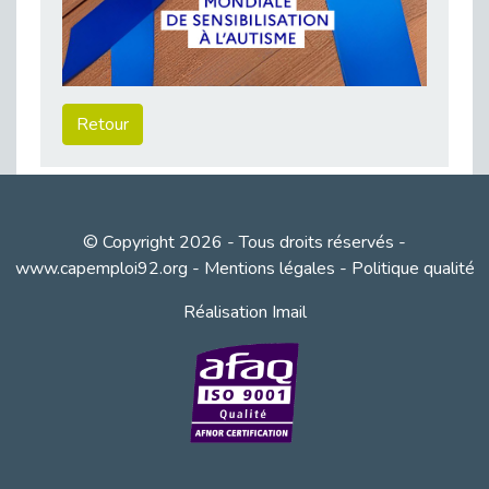
Besoin d’un appui ponctuel expertise handicap ?
Publié le 30/03/2026
Sport2Job Clichy : une édition altoséquanaise avec Cap Emploi 92.
Publié le 30/03/2026
Retour
Mieux appréhender les enjeux du handicap singulier en entreprise - vidéo
Publié le 27/03/2026
DOETH 2025: Fin de l'écrêtement
Publié le 24/03/2026
© Copyright 2026 - Tous droits réservés -
Déclarer son handicap à son employeur : un levier professionnel ?
www.capemploi92.org
-
Mentions légales
-
Politique qualité
Publié le 23/03/2026
Réalisation Imail
Le silence, l’autre face du recrutement : un appel au respect des candidats.
Publié le 23/03/2026
Synergie partenariale pour l'Inclusion Professionnelle chez Orange
Publié le 16/03/2026
Cap Emploi : L'accompagnement EXH c’est quoi ?
Publié le 16/03/2026