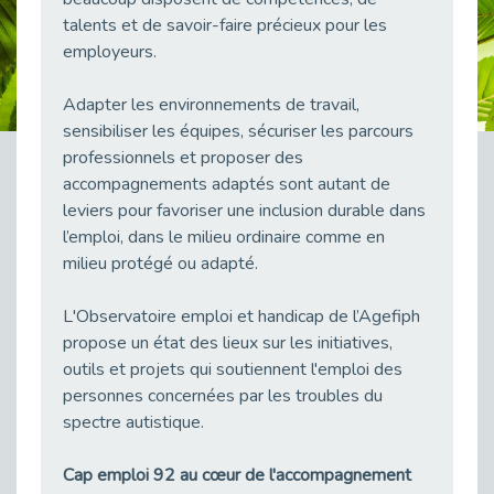
Publié le 23/04/2026
talents et de savoir-faire précieux pour les
employeurs.
Témoignage : "Le maintien en emploi est un investissement, pas une contrainte."
Publié le 22/04/2026
Adapter les environnements de travail,
L’équipe de Cap Emploi 92 s’agrandit : Bienvenue à Charmila, Khoudia et Fadila !
sensibiliser les équipes, sécuriser les parcours
Publié le 20/04/2026
professionnels et proposer des
[RETOUR SUR] Une session de recrutement inclusive réussie à Asnières !
accompagnements adaptés sont autant de
Publié le 20/04/2026
leviers pour favoriser une inclusion durable dans
l’emploi, dans le milieu ordinaire comme en
Emploi et Handicap : Une alliance de style entre Cap Emploi 92 et La Cravate Solidaire
Publié le 20/04/2026
milieu protégé ou adapté.
Cap Emploi 92 s'engage pour la santé mentale : La formation PSSM au cœur de l'accompagnement
L'Observatoire emploi et handicap de l’Agefiph
Publié le 13/04/2026
propose un état des lieux sur les initiatives,
Recrutement et Handicap : Et si vous testiez avant de vous engager ?
outils et projets qui soutiennent l'emploi des
Publié le 13/04/2026
personnes concernées par les troubles du
Journée mondiale de la maladie de Parkinson : Mieux comprendre pour mieux accompagner
spectre autistique.
Publié le 11/04/2026
Cap emploi 92 au cœur de l'accompagnement
L’alternance pour tous : Cap Emploi 92 et Seine Ouest Entreprise et Emploi mobilisés à Boulogne-Billancourt