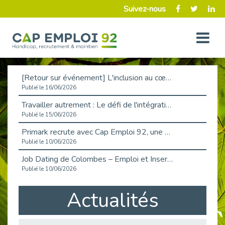
Suivez-nous
[Retour sur événement] L'inclusion au cœur de la Place de l'Emploi à La Défense !
Publié le 16/06/2026
Travailler autrement : Le défi de l'intégration des maladies chroniques en entreprise
Publié le 15/06/2026
Primark recrute avec Cap Emploi 92, une matinée couronnée de succès !
Publié le 10/06/2026
Job Dating de Colombes – Emploi et Insertion
Publié le 10/06/2026
Aborder l'entretien et la situation de handicap en toute confiance
Actualités
Publié le 09/06/2026
Retour sur l’atelier « Optimiser sa recherche d’emploi »
Publié le 02/06/2026