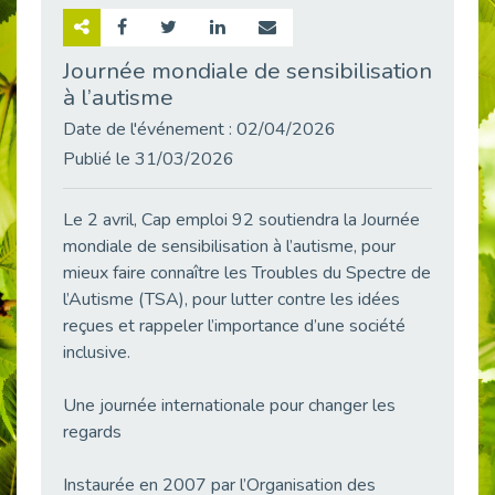
Retour sur la rencontre entre Cap Emploi 92 et Thales (Campus Meudon)
Publié le 02/06/2026
Journée mondiale de sensibilisation
à l’autisme
Emploi & Handicap : Hachette Livre et Cap emploi 92 renforcent leur collaboration
Publié le 02/06/2026
Date de l'événement : 02/04/2026
Et si le handicap ne définissait plus la carrière ?
Publié le 31/03/2026
Publié le 30/05/2026
« Confiance en soi et acceptation du handicap » : un levier puissant vers l’emploi
Le 2 avril, Cap emploi 92 soutiendra la Journée
Publié le 22/05/2026
mondiale de sensibilisation à l’autisme, pour
mieux faire connaître les Troubles du Spectre de
Handicap et emploi : une matinée pour briser les tabous
Publié le 21/05/2026
l’Autisme (TSA), pour lutter contre les idées
reçues et rappeler l’importance d’une société
L’alternance : un levier stratégique pour recruter et inclure durablement
inclusive.
Publié le 18/05/2026
Fibromyalgie : Quand la douleur invisible s’invite au bureau
Une journée internationale pour changer les
Publié le 12/05/2026
regards
CAP EMPLOI 92 : L’inclusion portée à son sommet, bien au-delà des quotas
Publié le 12/05/2026
Instaurée en 2007 par l’Organisation des