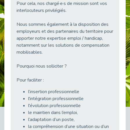
Pour cela, nos chargé·e·s de mission sont vos
38 vidéos pour comprendre et agir durablement
interlocuteurs privilégiés.
Publié le 04/05/2026
Le taux d’emploi direct dans la fonction publique dépasse 6 % en 2025
Nous sommes également à la disposition des
Publié le 04/05/2026
employeurs et des partenaires du territoire pour
L'alternance : un tremplin vers l'emploi aussi pour les personnes en situation de handicap
apporter notre expertise emploi / handicap,
Publié le 01/05/2026
notamment sur les solutions de compensation
Témoignage : Le parcours de Marc, 44 ans
mobilisables.
Publié le 30/04/2026
Pourquoi nous solliciter ?
L’Aménagement Raisonnable : Un Levier pour l’Équité
Publié le 29/04/2026
Pour faciliter :
Optimiser son CV lorsqu’on est en situation de handicap
Publié le 29/04/2026
l’insertion professionnelle
28 avril : Agir ensemble pour une culture de prévention au travail
l'intégration professionnelle
Publié le 27/04/2026
l'évolution professionnelle
le maintien dans l’emploi,
Mobilisation pour l’alternance et le handicap
l’adaptation d’un poste,
Publié le 24/04/2026
la compréhension d’une situation ou d’un
Handicap moteur et emploi : réussir ses recrutements vidéo