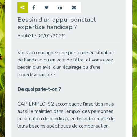
Retour sur la rencontre entre Cap Emploi 92 et Thales (Campus Meudon)
Publié le 02/06/2026
Besoin d’un appui ponctuel
expertise handicap ?
Emploi & Handicap : Hachette Livre et Cap emploi 92 renforcent leur collaboration
Publié le 02/06/2026
Publié le 30/03/2026
Et si le handicap ne définissait plus la carrière ?
Publié le 30/05/2026
Vous accompagnez une personne en situation
« Confiance en soi et acceptation du handicap » : un levier puissant vers l’emploi
de handicap ou en voie de l’être, et vous avez
Publié le 22/05/2026
besoin d’un avis, d’un éclairage ou d’une
expertise rapide ?
Handicap et emploi : une matinée pour briser les tabous
Publié le 21/05/2026
De quoi parle-t-on ?
L’alternance : un levier stratégique pour recruter et inclure durablement
Publié le 18/05/2026
CAP EMPLOI 92 accompagne l’insertion mais
Fibromyalgie : Quand la douleur invisible s’invite au bureau
aussi le maintien dans l’emploi des personnes
Publié le 12/05/2026
en situation de handicap, en tenant compte de
CAP EMPLOI 92 : L’inclusion portée à son sommet, bien au-delà des quotas
leurs besoins spécifiques de compensation.
Publié le 12/05/2026