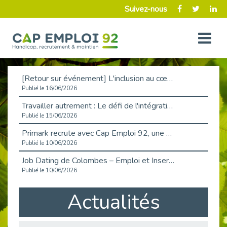
Suivez-nous
[Retour sur événement] L'inclusion au cœur de la Place de l'Emploi à La Défense !
Publié le 16/06/2026
Travailler autrement : Le défi de l'intégration des maladies chroniques en entreprise
Publié le 15/06/2026
Primark recrute avec Cap Emploi 92, une matinée couronnée de succès !
Publié le 10/06/2026
Job Dating de Colombes – Emploi et Insertion
Publié le 10/06/2026
Aborder l'entretien et la situation de handicap en toute confiance
Actualités
Publié le 09/06/2026
Retour sur l’atelier « Optimiser sa recherche d’emploi »
Publié le 02/06/2026