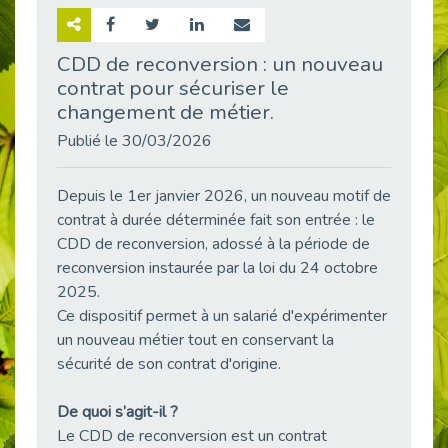
Retour sur la rencontre entre Cap Emploi 92 et Thales (Campus Meudon)
Publié le 02/06/2026
CDD de reconversion : un nouveau
contrat pour sécuriser le
Emploi & Handicap : Hachette Livre et Cap emploi 92 renforcent leur collaboration
Publié le 02/06/2026
changement de métier.
Et si le handicap ne définissait plus la carrière ?
Publié le 30/03/2026
Publié le 30/05/2026
« Confiance en soi et acceptation du handicap » : un levier puissant vers l’emploi
Depuis le 1er janvier 2026, un nouveau motif de
Publié le 22/05/2026
contrat à durée déterminée fait son entrée : le
CDD de reconversion, adossé à la période de
Handicap et emploi : une matinée pour briser les tabous
reconversion instaurée par la loi du 24 octobre
Publié le 21/05/2026
2025.
L’alternance : un levier stratégique pour recruter et inclure durablement
Ce dispositif permet à un salarié d'expérimenter
Publié le 18/05/2026
un nouveau métier tout en conservant la
Fibromyalgie : Quand la douleur invisible s’invite au bureau
sécurité de son contrat d'origine.
Publié le 12/05/2026
CAP EMPLOI 92 : L’inclusion portée à son sommet, bien au-delà des quotas
De quoi s’agit-il ?
Publié le 12/05/2026
Le CDD de reconversion est un contrat