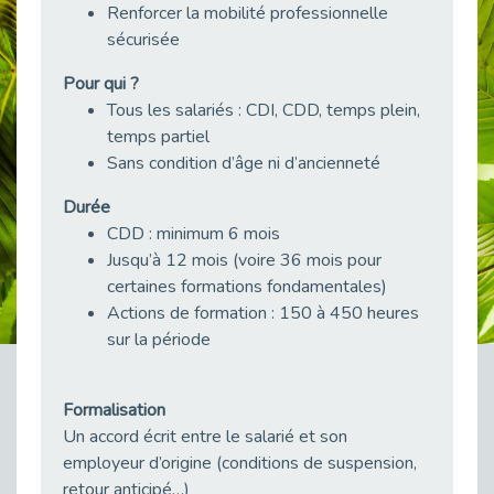
Renforcer la mobilité professionnelle
Publié le 23/04/2026
sécurisée
Témoignage : "Le maintien en emploi est un investissement, pas une contrainte."
Publié le 22/04/2026
Pour qui ?
Tous les salariés : CDI, CDD, temps plein,
L’équipe de Cap Emploi 92 s’agrandit : Bienvenue à Charmila, Khoudia et Fadila !
temps partiel
Publié le 20/04/2026
Sans condition d’âge ni d’ancienneté
[RETOUR SUR] Une session de recrutement inclusive réussie à Asnières !
Publié le 20/04/2026
Durée
CDD : minimum 6 mois
Emploi et Handicap : Une alliance de style entre Cap Emploi 92 et La Cravate Solidaire
Jusqu’à 12 mois (voire 36 mois pour
Publié le 20/04/2026
certaines formations fondamentales)
Cap Emploi 92 s'engage pour la santé mentale : La formation PSSM au cœur de l'accompagnement
Actions de formation : 150 à 450 heures
Publié le 13/04/2026
sur la période
Recrutement et Handicap : Et si vous testiez avant de vous engager ?
Publié le 13/04/2026
Formalisation
Journée mondiale de la maladie de Parkinson : Mieux comprendre pour mieux accompagner
Un accord écrit entre le salarié et son
Publié le 11/04/2026
employeur d’origine (conditions de suspension,
L’alternance pour tous : Cap Emploi 92 et Seine Ouest Entreprise et Emploi mobilisés à Boulogne-Billancourt
retour anticipé…)