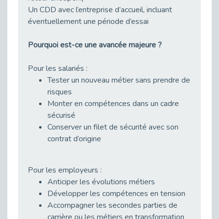
Publié le 11/04/2026
Un CDD avec l’entreprise d’accueil, incluant
Transition Écologique : Les Cap Emploi 75,92 et 93 s’engagent pour un Numérique Responsable
éventuellement une période d’essai
Publié le 11/04/2026
Recrutement des seniors : Un levier de transformation pour les ETI franciliennes
Pourquoi est-ce une avancée majeure ?
Publié le 11/04/2026
Pour les salariés :
"Dois-je préciser que je suis handicapé sur mon CV?"
Tester un nouveau métier sans prendre de
Publié le 07/04/2026
risques
Handicap psychique au travail : et si nous changions de regard - vidéo
Monter en compétences dans un cadre
Publié le 03/04/2026
sécurisé
Avril, mois de l’accompagnement dans l’emploi avec Cap emploi.
Conserver un filet de sécurité avec son
Publié le 01/04/2026
contrat d’origine
Handicap invisible au travail : se taire ou parler? - vidéo
Publié le 31/03/2026
Pour les employeurs :
Journée mondiale de sensibilisation à l’autisme
Anticiper les évolutions métiers
Publié le 31/03/2026
Développer les compétences en tension
CDD de reconversion : un nouveau contrat pour sécuriser le changement de métier.
Accompagner les secondes parties de
Publié le 30/03/2026
carrière ou les métiers en transformation