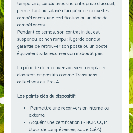
temporaire, conclu avec une entreprise d’accueil,
38 vidéos pour comprendre et agir durablement
permettant au salarié d'acquérir de nouvelles
Publié le 04/05/2026
compétences, une certification ou un bloc de
Le taux d’emploi direct dans la fonction publique dépasse 6 % en 2025
compétences.
Publié le 04/05/2026
Pendant ce temps, son contrat initial est
L'alternance : un tremplin vers l'emploi aussi pour les personnes en situation de handicap
suspendu, et non rompu : il garde donc la
Publié le 01/05/2026
garantie de retrouver son poste ou un poste
Témoignage : Le parcours de Marc, 44 ans
équivalent si la reconversion n’aboutit pas.
Publié le 30/04/2026
La période de reconversion vient remplacer
L’Aménagement Raisonnable : Un Levier pour l’Équité
d’anciens dispositifs comme Transitions
Publié le 29/04/2026
collectives ou Pro-A.
Optimiser son CV lorsqu’on est en situation de handicap
Publié le 29/04/2026
Les points clés du dispositif :
28 avril : Agir ensemble pour une culture de prévention au travail
Publié le 27/04/2026
Permettre une reconversion interne ou
externe
Mobilisation pour l’alternance et le handicap
Acquérir une certification (RNCP, CQP,
Publié le 24/04/2026
blocs de compétences, socle CléA)
Handicap moteur et emploi : réussir ses recrutements vidéo