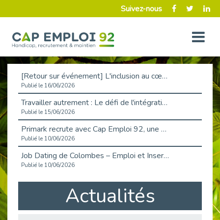
Suivez-nous
[Retour sur événement] L'inclusion au cœur de la Place de l'Emploi à La Défense !
Publié le 16/06/2026
Travailler autrement : Le défi de l'intégration des maladies chroniques en entreprise
Publié le 15/06/2026
Primark recrute avec Cap Emploi 92, une matinée couronnée de succès !
Publié le 10/06/2026
Job Dating de Colombes – Emploi et Insertion
Publié le 10/06/2026
Aborder l'entretien et la situation de handicap en toute confiance
Actualités
Publié le 09/06/2026
Retour sur l’atelier « Optimiser sa recherche d’emploi »
Publié le 02/06/2026