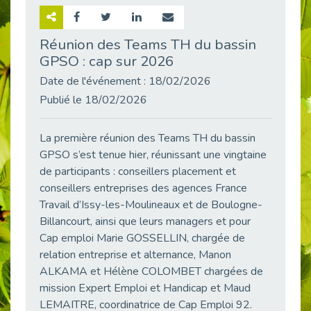
Retour sur la rencontre entre Cap Emploi 92 et Thales (Campus Meudon)
Publié le 02/06/2026
Réunion des Teams TH du bassin
GPSO : cap sur 2026
Emploi & Handicap : Hachette Livre et Cap emploi 92 renforcent leur collaboration
Publié le 02/06/2026
Date de l'événement : 18/02/2026
Et si le handicap ne définissait plus la carrière ?
Publié le 18/02/2026
Publié le 30/05/2026
« Confiance en soi et acceptation du handicap » : un levier puissant vers l’emploi
La première réunion des Teams TH du bassin
Publié le 22/05/2026
GPSO s’est tenue hier, réunissant une vingtaine
de participants : conseillers placement et
Handicap et emploi : une matinée pour briser les tabous
Publié le 21/05/2026
conseillers entreprises des agences France
Travail d’Issy-les-Moulineaux et de Boulogne-
L’alternance : un levier stratégique pour recruter et inclure durablement
Billancourt, ainsi que leurs managers et pour
Publié le 18/05/2026
Cap emploi Marie GOSSELLIN, chargée de
Fibromyalgie : Quand la douleur invisible s’invite au bureau
relation entreprise et alternance, Manon
Publié le 12/05/2026
ALKAMA et Hélène COLOMBET chargées de
CAP EMPLOI 92 : L’inclusion portée à son sommet, bien au-delà des quotas
mission Expert Emploi et Handicap et Maud
Publié le 12/05/2026
LEMAITRE, coordinatrice de Cap Emploi 92.