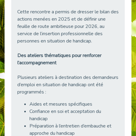
38 vidéos pour comprendre et agir durablement
Publié le 04/05/2026
Cette rencontre a permis de dresser le bilan des
actions menées en 2025 et de définir une
Le taux d’emploi direct dans la fonction publique dépasse 6 % en 2025
feuille de route ambitieuse pour 2026, au
Publié le 04/05/2026
service de l’insertion professionnelle des
L'alternance : un tremplin vers l'emploi aussi pour les personnes en situation de handicap
personnes en situation de handicap.
Publié le 01/05/2026
Témoignage : Le parcours de Marc, 44 ans
Des ateliers thématiques pour renforcer
Publié le 30/04/2026
l’accompagnement
L’Aménagement Raisonnable : Un Levier pour l’Équité
Publié le 29/04/2026
Plusieurs ateliers à destination des demandeurs
d’emploi en situation de handicap ont été
Optimiser son CV lorsqu’on est en situation de handicap
programmés :
Publié le 29/04/2026
28 avril : Agir ensemble pour une culture de prévention au travail
Aides et mesures spécifiques
Publié le 27/04/2026
Confiance en soi et acceptation du
handicap
Mobilisation pour l’alternance et le handicap
Préparation à l’entretien d’embauche et
Publié le 24/04/2026
approche du handicap
Handicap moteur et emploi : réussir ses recrutements vidéo