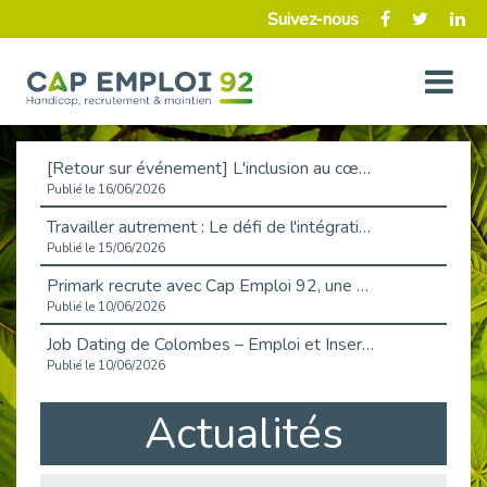
Suivez-nous
[Retour sur événement] L'inclusion au cœur de la Place de l'Emploi à La Défense !
Publié le 16/06/2026
Travailler autrement : Le défi de l'intégration des maladies chroniques en entreprise
Publié le 15/06/2026
Primark recrute avec Cap Emploi 92, une matinée couronnée de succès !
Publié le 10/06/2026
Job Dating de Colombes – Emploi et Insertion
Publié le 10/06/2026
Aborder l'entretien et la situation de handicap en toute confiance
Actualités
Publié le 09/06/2026
Retour sur l’atelier « Optimiser sa recherche d’emploi »
Publié le 02/06/2026