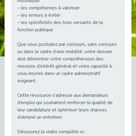
motivation
38 vidéos pour comprendre et agir durablement
– les compétences à valoriser
Publié le 04/05/2026
– les erreurs à éviter
Le taux d’emploi direct dans la fonction publique dépasse 6 % en 2025
– les spécificités des trois versants de la
Publié le 04/05/2026
fonction publique
L'alternance : un tremplin vers l'emploi aussi pour les personnes en situation de handicap
Publié le 01/05/2026
Que vous postuliez par concours, sans concours
ou dans le cadre d’une mobilité, votre dossier
Témoignage : Le parcours de Marc, 44 ans
doit démontrer votre compréhension des
Publié le 30/04/2026
missions d’intérêt général et votre capacité à
L’Aménagement Raisonnable : Un Levier pour l’Équité
vous inscrire dans un cadre administratif
Publié le 29/04/2026
exigeant.
Optimiser son CV lorsqu’on est en situation de handicap
Publié le 29/04/2026
Cette ressource s’adresse aux demandeurs
d’emploi qui souhaitent renforcer la qualité de
28 avril : Agir ensemble pour une culture de prévention au travail
Publié le 27/04/2026
leur candidature et optimiser leurs chances
d’obtenir un entretien.
Mobilisation pour l’alternance et le handicap
Publié le 24/04/2026
Découvrez la vidéo complète ici :
Handicap moteur et emploi : réussir ses recrutements vidéo