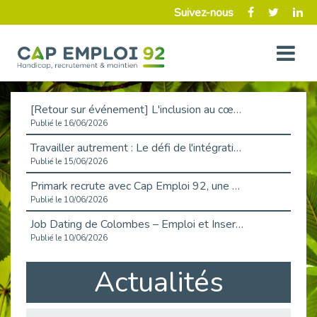
Suivez-nous
[Retour sur événement] L'inclusion au cœur de la Place de l'Emploi à La Défense !
Publié le 16/06/2026
Travailler autrement : Le défi de l'intégration des maladies chroniques en entreprise
Publié le 15/06/2026
Primark recrute avec Cap Emploi 92, une matinée couronnée de succès !
Publié le 10/06/2026
Job Dating de Colombes – Emploi et Insertion
Publié le 10/06/2026
Aborder l'entretien et la situation de handicap en toute confiance
Actualités
Publié le 09/06/2026
Retour sur l’atelier « Optimiser sa recherche d’emploi »
Publié le 02/06/2026