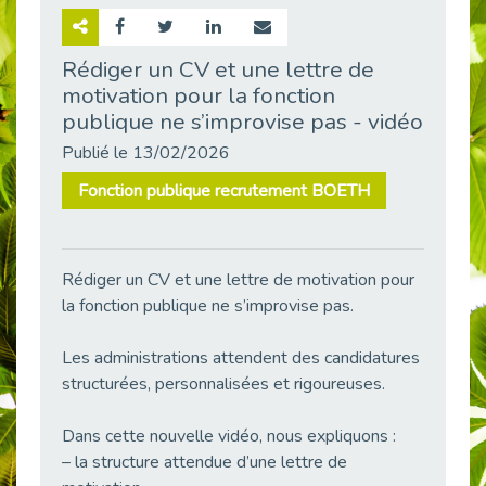
Retour sur la rencontre entre Cap Emploi 92 et Thales (Campus Meudon)
Publié le 02/06/2026
Rédiger un CV et une lettre de
motivation pour la fonction
Emploi & Handicap : Hachette Livre et Cap emploi 92 renforcent leur collaboration
Publié le 02/06/2026
publique ne s’improvise pas - vidéo
Et si le handicap ne définissait plus la carrière ?
Publié le 13/02/2026
Publié le 30/05/2026
Fonction publique recrutement BOETH
« Confiance en soi et acceptation du handicap » : un levier puissant vers l’emploi
Publié le 22/05/2026
Handicap et emploi : une matinée pour briser les tabous
Rédiger un CV et une lettre de motivation pour
Publié le 21/05/2026
la fonction publique ne s’improvise pas.
L’alternance : un levier stratégique pour recruter et inclure durablement
Publié le 18/05/2026
Les administrations attendent des candidatures
structurées, personnalisées et rigoureuses.
Fibromyalgie : Quand la douleur invisible s’invite au bureau
Publié le 12/05/2026
Dans cette nouvelle vidéo, nous expliquons :
CAP EMPLOI 92 : L’inclusion portée à son sommet, bien au-delà des quotas
– la structure attendue d’une lettre de
Publié le 12/05/2026