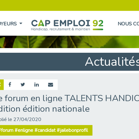
OYEURS
NOUS C
Actualité
e forum en ligne TALENTS HANDIC
dition édition nationale
blié le 27/04/2020
forum #enligne #candidat #jailebonprofil