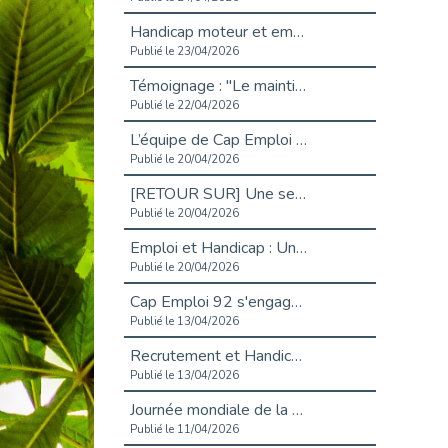
Handicap moteur et emploi : réussir ses recrutements vidéo
Publié le 23/04/2026
Témoignage : "Le maintien en emploi est un investissement, pas une contrainte."
Publié le 22/04/2026
L’équipe de Cap Emploi 92 s’agrandit : Bienvenue à Charmila, Khoudia et Fadila !
Publié le 20/04/2026
[RETOUR SUR] Une session de recrutement inclusive réussie à Asnières !
Publié le 20/04/2026
Emploi et Handicap : Une alliance de style entre Cap Emploi 92 et La Cravate Solidaire
Publié le 20/04/2026
Cap Emploi 92 s'engage pour la santé mentale : La formation PSSM au cœur de l'accompagnement
Publié le 13/04/2026
Recrutement et Handicap : Et si vous testiez avant de vous engager ?
Publié le 13/04/2026
Journée mondiale de la maladie de Parkinson : Mieux comprendre pour mieux accompagner
Publié le 11/04/2026