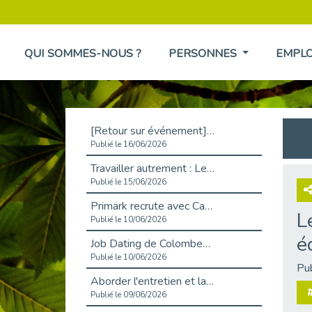
QUI SOMMES-NOUS ?
PERSONNES
EMPL
[Retour sur événement] L'inclusion au cœur de la Place de l'Emploi à La Défense !
Publié le 16/06/2026
Travailler autrement : Le défi de l'intégration des maladies chroniques en entreprise
Publié le 15/06/2026
Primark recrute avec Cap Emploi 92, une matinée couronnée de succès !
L
Publié le 10/06/2026
é
Job Dating de Colombes – Emploi et Insertion
Publié le 10/06/2026
Pu
Aborder l'entretien et la situation de handicap en toute confiance
#
Publié le 09/06/2026