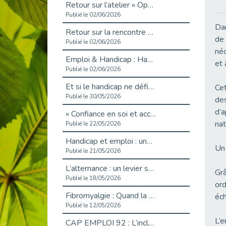
Retour sur l’atelier « Optimiser sa recherche d’emploi »
Publié le 02/06/2026
Dan
Retour sur la rencontre entre Cap Emploi 92 et Thales (Campus Meudon)
de 
Publié le 02/06/2026
néc
Emploi & Handicap : Hachette Livre et Cap emploi 92 renforcent leur collaboration
et 
Publié le 02/06/2026
Et si le handicap ne définissait plus la carrière ?
Cet
Publié le 30/05/2026
des
d’a
« Confiance en soi et acceptation du handicap » : un levier puissant vers l’emploi
nat
Publié le 22/05/2026
Handicap et emploi : une matinée pour briser les tabous
Un 
Publié le 21/05/2026
L’alternance : un levier stratégique pour recruter et inclure durablement
Grâ
Publié le 18/05/2026
ord
Fibromyalgie : Quand la douleur invisible s’invite au bureau
éch
Publié le 12/05/2026
L’e
CAP EMPLOI 92 : L’inclusion portée à son sommet, bien au-delà des quotas