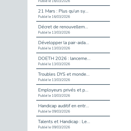
Publié le 16/03/2026
21 Mars : Plus qu’un symbole, un engagement pour l’inclusion
Publié le 16/03/2026
Décret de renouvellement de l'aide aux employeurs d'apprentis
Publié le 13/03/2026
Développer la pair-aidance en santé mentale : guide pour les employeurs
Publié le 13/03/2026
DOETH 2026 : lancement de la campagne pour les employeurs publics
Publié le 13/03/2026
Troubles DYS et monde du travail : mieux comprendre pour mieux accompagner _ vidéo
Publié le 13/03/2026
Employeurs privés et publics : vigilance face aux démarchages liés à l’OETH en 2026
Publié le 10/03/2026
Handicap auditif en entreprise, aménagements pour sécuriser la communication - vidéo
Publié le 09/03/2026
Talents et Handicap : Le Top 10 des métiers plébiscités dans les Hauts-de-Seine
Publié le 09/03/2026