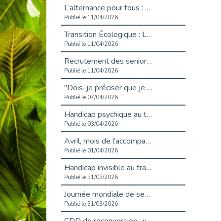
L’alternance pour tous : Cap Emploi 92 et Seine Ouest Entreprise et Emploi mobilisés à Boulogne-Billancourt
Publié le 11/04/2026
Transition Écologique : Les Cap Emploi 75,92 et 93 s’engagent pour un Numérique Responsable
Publié le 11/04/2026
Recrutement des seniors : Un levier de transformation pour les ETI franciliennes
Publié le 11/04/2026
"Dois-je préciser que je suis handicapé sur mon CV?"
Publié le 07/04/2026
Handicap psychique au travail : et si nous changions de regard - vidéo
Publié le 03/04/2026
Avril, mois de l’accompagnement dans l’emploi avec Cap emploi.
Publié le 01/04/2026
Handicap invisible au travail : se taire ou parler? - vidéo
Publié le 31/03/2026
Journée mondiale de sensibilisation à l’autisme
Publié le 31/03/2026