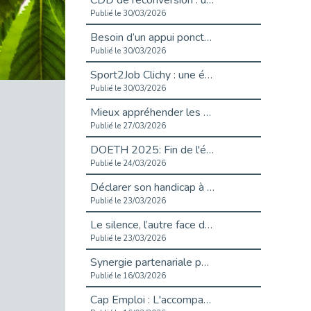
CDD de reconversion : un nouveau contrat pour sécuriser le changement de métier.
Publié le 30/03/2026
Besoin d’un appui ponctuel expertise handicap ?
Publié le 30/03/2026
Sport2Job Clichy : une édition altoséquanaise avec Cap Emploi 92.
Publié le 30/03/2026
Mieux appréhender les enjeux du handicap singulier en entreprise - vidéo
Publié le 27/03/2026
DOETH 2025: Fin de l'écrêtement
Publié le 24/03/2026
Déclarer son handicap à son employeur : un levier professionnel ?
Publié le 23/03/2026
Le silence, l’autre face du recrutement : un appel au respect des candidats.
Publié le 23/03/2026
Synergie partenariale pour l'Inclusion Professionnelle chez Orange
Publié le 16/03/2026
Cap Emploi : L'accompagnement EXH c’est quoi ?