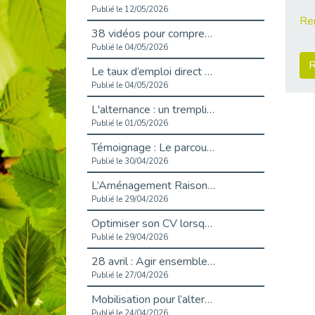
Publié le 12/05/2026
Re
38 vidéos pour comprendre et agir durablement
Publié le 04/05/2026
R
Le taux d’emploi direct dans la fonction publique dépasse 6 % en 2025
Publié le 04/05/2026
L'alternance : un tremplin vers l'emploi aussi pour les personnes en situation de handicap
Publié le 01/05/2026
Témoignage : Le parcours de Marc, 44 ans
Publié le 30/04/2026
L’Aménagement Raisonnable : Un Levier pour l’Équité
Publié le 29/04/2026
Optimiser son CV lorsqu’on est en situation de handicap
Publié le 29/04/2026
28 avril : Agir ensemble pour une culture de prévention au travail
Publié le 27/04/2026
Mobilisation pour l’alternance et le handicap
Publié le 24/04/2026