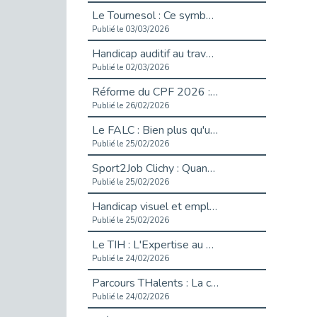
Le Tournesol : Ce symbole discret qui change la vie des personnes en situation de handicap invisible
Publié le 03/03/2026
Handicap auditif au travail : rendre l’invisible accessible
Publié le 02/03/2026
Réforme du CPF 2026 : Ce qui change ce printemps pour vos droits à la formation
Publié le 26/02/2026
Le FALC : Bien plus qu'une écriture, un levier d'inclusion
Publié le 25/02/2026
Sport2Job Clichy : Quand le terrain devient le plus beau des bureaux
Publié le 25/02/2026
Handicap visuel et emploi : lever les obstacles pour révéler les - vidéo
Publié le 25/02/2026
Le TIH : L'Expertise au Service de l'Inclusion
Publié le 24/02/2026
Parcours THalents : La complémentarité au service de l'Emploi.
Publié le 24/02/2026