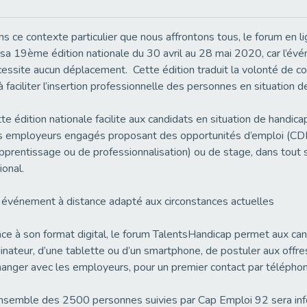
s ce contexte particulier que nous affrontons tous, le forum en l
sa 19ème édition nationale du 30 avril au 28 mai 2020, car l’é
essite aucun déplacement. Cette édition traduit la volonté de con
à faciliter l’insertion professionnelle des personnes en situation 
te édition nationale facilite aux candidats en situation de handica
 employeurs engagés proposant des opportunités d’emploi (CDI 
pprentissage ou de professionnalisation) ou de stage, dans tout sec
ional.
événement à distance adapté aux circonstances actuelles
ce à son format digital, le forum TalentsHandicap permet aux cand
inateur, d’une tablette ou d’un smartphone, de postuler aux off
anger avec les employeurs, pour un premier contact par télépho
nsemble des 2500 personnes suivies par Cap Emploi 92 sera inform