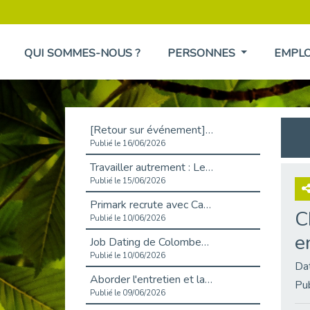
QUI SOMMES-NOUS ?
PERSONNES
EMPL
[Retour sur événement] L'inclusion au cœur de la Place de l'Emploi à La Défense !
Publié le 16/06/2026
Travailler autrement : Le défi de l'intégration des maladies chroniques en entreprise
Publié le 15/06/2026
Primark recrute avec Cap Emploi 92, une matinée couronnée de succès !
C
Publié le 10/06/2026
e
Job Dating de Colombes – Emploi et Insertion
Publié le 10/06/2026
Da
Aborder l'entretien et la situation de handicap en toute confiance
Pu
Publié le 09/06/2026