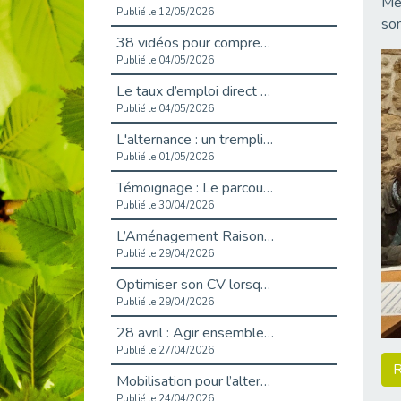
Mer
Publié le 12/05/2026
son
38 vidéos pour comprendre et agir durablement
Publié le 04/05/2026
Le taux d’emploi direct dans la fonction publique dépasse 6 % en 2025
Publié le 04/05/2026
L'alternance : un tremplin vers l'emploi aussi pour les personnes en situation de handicap
Publié le 01/05/2026
Témoignage : Le parcours de Marc, 44 ans
Publié le 30/04/2026
L’Aménagement Raisonnable : Un Levier pour l’Équité
Publié le 29/04/2026
Optimiser son CV lorsqu’on est en situation de handicap
Publié le 29/04/2026
28 avril : Agir ensemble pour une culture de prévention au travail
Publié le 27/04/2026
R
Mobilisation pour l’alternance et le handicap
Publié le 24/04/2026