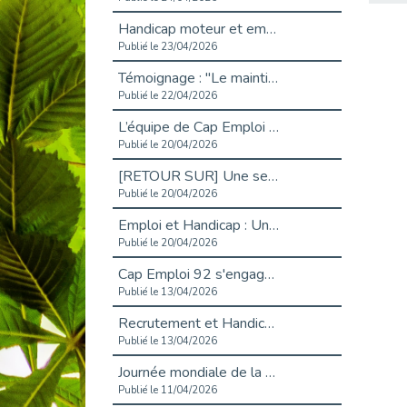
Handicap moteur et emploi : réussir ses recrutements vidéo
Publié le 23/04/2026
Témoignage : "Le maintien en emploi est un investissement, pas une contrainte."
Publié le 22/04/2026
L’équipe de Cap Emploi 92 s’agrandit : Bienvenue à Charmila, Khoudia et Fadila !
Publié le 20/04/2026
[RETOUR SUR] Une session de recrutement inclusive réussie à Asnières !
Publié le 20/04/2026
Emploi et Handicap : Une alliance de style entre Cap Emploi 92 et La Cravate Solidaire
Publié le 20/04/2026
Cap Emploi 92 s'engage pour la santé mentale : La formation PSSM au cœur de l'accompagnement
Publié le 13/04/2026
Recrutement et Handicap : Et si vous testiez avant de vous engager ?
Publié le 13/04/2026
Journée mondiale de la maladie de Parkinson : Mieux comprendre pour mieux accompagner
Publié le 11/04/2026