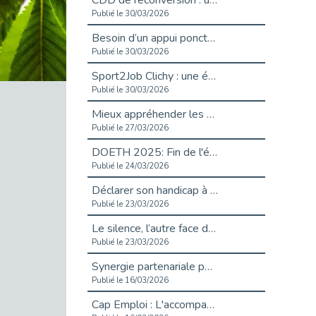
CDD de reconversion : un nouveau contrat pour sécuriser le changement de métier.
Publié le 30/03/2026
Besoin d’un appui ponctuel expertise handicap ?
Publié le 30/03/2026
Sport2Job Clichy : une édition altoséquanaise avec Cap Emploi 92.
Publié le 30/03/2026
Mieux appréhender les enjeux du handicap singulier en entreprise - vidéo
Publié le 27/03/2026
DOETH 2025: Fin de l'écrêtement
Publié le 24/03/2026
Déclarer son handicap à son employeur : un levier professionnel ?
Publié le 23/03/2026
Le silence, l’autre face du recrutement : un appel au respect des candidats.
Publié le 23/03/2026
Synergie partenariale pour l'Inclusion Professionnelle chez Orange
Publié le 16/03/2026
Cap Emploi : L'accompagnement EXH c’est quoi ?