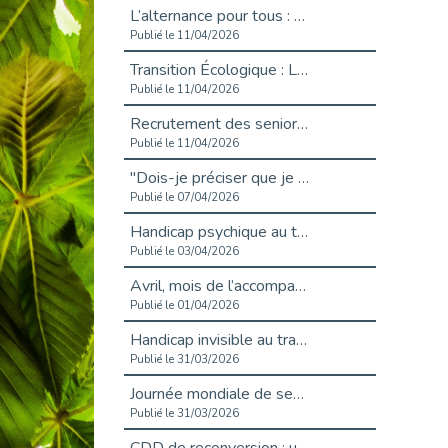
L’alternance pour tous : Cap Emploi 92 et Seine Ouest Entreprise et Emploi mobilisés à Boulogne-Billancourt
Publié le 11/04/2026
Transition Écologique : Les Cap Emploi 75,92 et 93 s’engagent pour un Numérique Responsable
Publié le 11/04/2026
Recrutement des seniors : Un levier de transformation pour les ETI franciliennes
Publié le 11/04/2026
"Dois-je préciser que je suis handicapé sur mon CV?"
Publié le 07/04/2026
Handicap psychique au travail : et si nous changions de regard - vidéo
Publié le 03/04/2026
Avril, mois de l’accompagnement dans l’emploi avec Cap emploi.
Publié le 01/04/2026
Handicap invisible au travail : se taire ou parler? - vidéo
Publié le 31/03/2026
Journée mondiale de sensibilisation à l’autisme
Publié le 31/03/2026