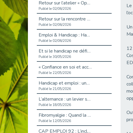
Retour sur l’atelier « Optimiser sa recherche d’emploi »
Le 
Publié le 02/06/2026
l’o
Retour sur la rencontre entre Cap Emploi 92 et Thales (Campus Meudon)
Publié le 02/06/2026
Un 
Mai
Emploi & Handicap : Hachette Livre et Cap emploi 92 renforcent leur collaboration
Publié le 02/06/2026
12
Et si le handicap ne définissait plus la carrière ?
Co
Publié le 30/05/2026
ED
« Confiance en soi et acceptation du handicap » : un levier puissant vers l’emploi
Publié le 22/05/2026
Com
Handicap et emploi : une matinée pour briser les tabous
col
Publié le 21/05/2026
mob
opp
L’alternance : un levier stratégique pour recruter et inclure durablement
Publié le 18/05/2026
Out
Fibromyalgie : Quand la douleur invisible s’invite au bureau
pro
Publié le 12/05/2026
CAP EMPLOI 92 : L’inclusion portée à son sommet, bien au-delà des quotas