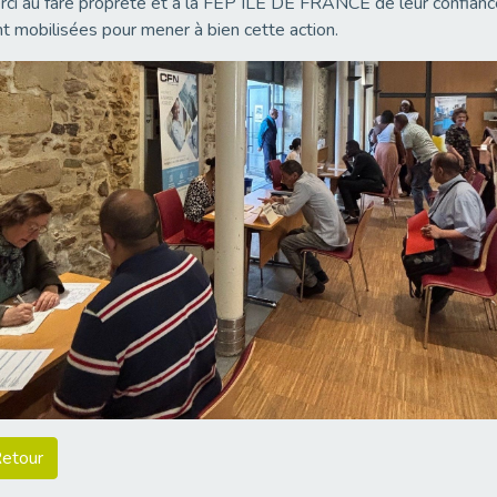
ci au fare proprete et à la FEP ILE DE FRANCE de leur confiance
t mobilisées pour mener à bien cette action.
etour