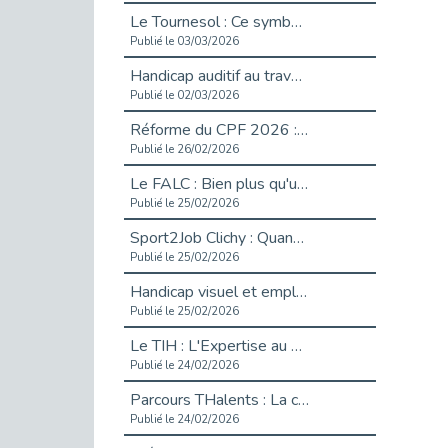
Le Tournesol : Ce symbole discret qui change la vie des personnes en situation de handicap invisible
Publié le 03/03/2026
Handicap auditif au travail : rendre l’invisible accessible
Publié le 02/03/2026
Réforme du CPF 2026 : Ce qui change ce printemps pour vos droits à la formation
Publié le 26/02/2026
Le FALC : Bien plus qu'une écriture, un levier d'inclusion
Publié le 25/02/2026
Sport2Job Clichy : Quand le terrain devient le plus beau des bureaux
Publié le 25/02/2026
Handicap visuel et emploi : lever les obstacles pour révéler les - vidéo
Publié le 25/02/2026
Le TIH : L'Expertise au Service de l'Inclusion
Publié le 24/02/2026
Parcours THalents : La complémentarité au service de l'Emploi.
Publié le 24/02/2026