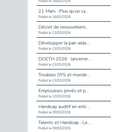
Publié le 16/03/2026
21 Mars : Plus qu’un symbole, un engagement pour l’inclusion
Publié le 16/03/2026
Décret de renouvellement de l'aide aux employeurs d'apprentis
Publié le 13/03/2026
Développer la pair-aidance en santé mentale : guide pour les employeurs
Publié le 13/03/2026
DOETH 2026 : lancement de la campagne pour les employeurs publics
Publié le 13/03/2026
Troubles DYS et monde du travail : mieux comprendre pour mieux accompagner _ vidéo
Publié le 13/03/2026
Employeurs privés et publics : vigilance face aux démarchages liés à l’OETH en 2026
Publié le 10/03/2026
Handicap auditif en entreprise, aménagements pour sécuriser la communication - vidéo
Publié le 09/03/2026
Talents et Handicap : Le Top 10 des métiers plébiscités dans les Hauts-de-Seine
Publié le 09/03/2026