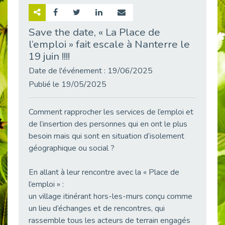
Retour sur la rencontre entre Cap Emploi 92 et Thales (Campus Meudon)
Publié le 02/06/2026
Save the date, « La Place de
l’emploi » fait escale à Nanterre le
Emploi & Handicap : Hachette Livre et Cap emploi 92 renforcent leur collaboration
Publié le 02/06/2026
19 juin !!!!
Et si le handicap ne définissait plus la carrière ?
Date de l'événement : 19/06/2025
Publié le 30/05/2026
Publié le 19/05/2025
« Confiance en soi et acceptation du handicap » : un levier puissant vers l’emploi
Publié le 22/05/2026
Comment rapprocher les services de l’emploi et
de l’insertion des personnes qui en ont le plus
Handicap et emploi : une matinée pour briser les tabous
Publié le 21/05/2026
besoin mais qui sont en situation d’isolement
géographique ou social ?
L’alternance : un levier stratégique pour recruter et inclure durablement
Publié le 18/05/2026
En allant à leur rencontre avec la « Place de
Fibromyalgie : Quand la douleur invisible s’invite au bureau
l’emploi » :
Publié le 12/05/2026
un village itinérant hors-les-murs conçu comme
CAP EMPLOI 92 : L’inclusion portée à son sommet, bien au-delà des quotas
un lieu d’échanges et de rencontres, qui
Publié le 12/05/2026
rassemble tous les acteurs de terrain engagés