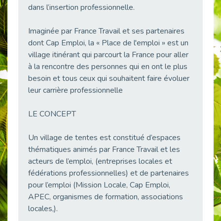
dans l’insertion professionnelle.
38 vidéos pour comprendre et agir durablement
Publié le 04/05/2026
Imaginée par France Travail et ses partenaires
Le taux d’emploi direct dans la fonction publique dépasse 6 % en 2025
dont Cap Emploi, la « Place de l'emploi » est un
Publié le 04/05/2026
village itinérant qui parcourt la France pour aller
L'alternance : un tremplin vers l'emploi aussi pour les personnes en situation de handicap
à la rencontre des personnes qui en ont le plus
Publié le 01/05/2026
besoin et tous ceux qui souhaitent faire évoluer
Témoignage : Le parcours de Marc, 44 ans
leur carrière professionnelle
Publié le 30/04/2026
LE CONCEPT
L’Aménagement Raisonnable : Un Levier pour l’Équité
Publié le 29/04/2026
Un village de tentes est constitué d’espaces
Optimiser son CV lorsqu’on est en situation de handicap
thématiques animés par France Travail et les
Publié le 29/04/2026
acteurs de l’emploi, (entreprises locales et
28 avril : Agir ensemble pour une culture de prévention au travail
fédérations professionnelles) et de partenaires
Publié le 27/04/2026
pour l’emploi (Mission Locale, Cap Emploi,
Mobilisation pour l’alternance et le handicap
APEC, organismes de formation, associations
Publié le 24/04/2026
locales,).
Handicap moteur et emploi : réussir ses recrutements vidéo