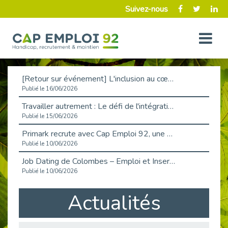
Suivez-nous
[Retour sur événement] L'inclusion au cœur de la Place de l'Emploi à La Défense !
Publié le 16/06/2026
Travailler autrement : Le défi de l'intégration des maladies chroniques en entreprise
Publié le 15/06/2026
Primark recrute avec Cap Emploi 92, une matinée couronnée de succès !
Publié le 10/06/2026
Job Dating de Colombes – Emploi et Insertion
Publié le 10/06/2026
Aborder l'entretien et la situation de handicap en toute confiance
Actualités
Publié le 09/06/2026
Retour sur l’atelier « Optimiser sa recherche d’emploi »
Publié le 02/06/2026