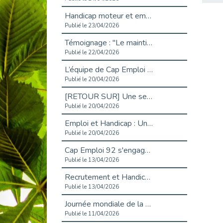
Handicap moteur et emploi : réussir ses recrutements vidéo
Publié le 23/04/2026
Témoignage : "Le maintien en emploi est un investissement, pas une contrainte."
Publié le 22/04/2026
L’équipe de Cap Emploi 92 s’agrandit : Bienvenue à Charmila, Khoudia et Fadila !
Publié le 20/04/2026
[RETOUR SUR] Une session de recrutement inclusive réussie à Asnières !
Publié le 20/04/2026
Emploi et Handicap : Une alliance de style entre Cap Emploi 92 et La Cravate Solidaire
Publié le 20/04/2026
Cap Emploi 92 s'engage pour la santé mentale : La formation PSSM au cœur de l'accompagnement
Publié le 13/04/2026
Recrutement et Handicap : Et si vous testiez avant de vous engager ?
Publié le 13/04/2026
Journée mondiale de la maladie de Parkinson : Mieux comprendre pour mieux accompagner
Publié le 11/04/2026