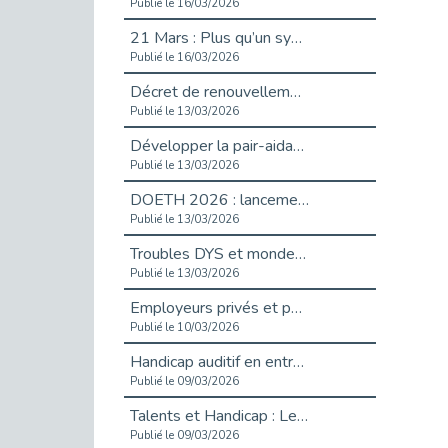
Publié le 16/03/2026
21 Mars : Plus qu’un symbole, un engagement pour l’inclusion
Publié le 16/03/2026
Décret de renouvellement de l'aide aux employeurs d'apprentis
Publié le 13/03/2026
Développer la pair-aidance en santé mentale : guide pour les employeurs
Publié le 13/03/2026
DOETH 2026 : lancement de la campagne pour les employeurs publics
Publié le 13/03/2026
Troubles DYS et monde du travail : mieux comprendre pour mieux accompagner _ vidéo
Publié le 13/03/2026
Employeurs privés et publics : vigilance face aux démarchages liés à l’OETH en 2026
Publié le 10/03/2026
Handicap auditif en entreprise, aménagements pour sécuriser la communication - vidéo
Publié le 09/03/2026
Talents et Handicap : Le Top 10 des métiers plébiscités dans les Hauts-de-Seine
Publié le 09/03/2026