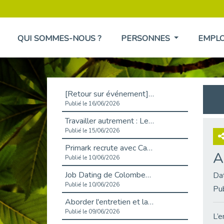
QUI SOMMES-NOUS ?
PERSONNES
EMPL
[Retour sur événement] L'inclusion au cœur de la Place de l'Emploi à La Défense !
Publié le 16/06/2026
Travailler autrement : Le défi de l'intégration des maladies chroniques en entreprise
Publié le 15/06/2026
Primark recrute avec Cap Emploi 92, une matinée couronnée de succès !
A
Publié le 10/06/2026
Job Dating de Colombes – Emploi et Insertion
Da
Publié le 10/06/2026
Pu
Aborder l'entretien et la situation de handicap en toute confiance
Publié le 09/06/2026
L’e