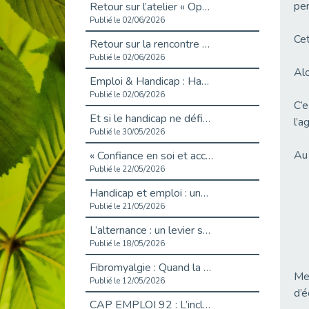
per
Retour sur l’atelier « Optimiser sa recherche d’emploi »
Publié le 02/06/2026
Cet
Retour sur la rencontre entre Cap Emploi 92 et Thales (Campus Meudon)
Publié le 02/06/2026
Alo
Emploi & Handicap : Hachette Livre et Cap emploi 92 renforcent leur collaboration
Publié le 02/06/2026
C’
Et si le handicap ne définissait plus la carrière ?
l’a
Publié le 30/05/2026
Au
« Confiance en soi et acceptation du handicap » : un levier puissant vers l’emploi
Publié le 22/05/2026
Handicap et emploi : une matinée pour briser les tabous
Publié le 21/05/2026
L’alternance : un levier stratégique pour recruter et inclure durablement
Publié le 18/05/2026
Fibromyalgie : Quand la douleur invisible s’invite au bureau
Mer
Publié le 12/05/2026
d’
CAP EMPLOI 92 : L’inclusion portée à son sommet, bien au-delà des quotas