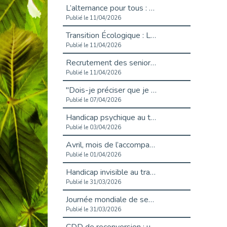
L’alternance pour tous : Cap Emploi 92 et Seine Ouest Entreprise et Emploi mobilisés à Boulogne-Billancourt
Publié le 11/04/2026
Transition Écologique : Les Cap Emploi 75,92 et 93 s’engagent pour un Numérique Responsable
Publié le 11/04/2026
Recrutement des seniors : Un levier de transformation pour les ETI franciliennes
Publié le 11/04/2026
"Dois-je préciser que je suis handicapé sur mon CV?"
Publié le 07/04/2026
Handicap psychique au travail : et si nous changions de regard - vidéo
Publié le 03/04/2026
Avril, mois de l’accompagnement dans l’emploi avec Cap emploi.
Publié le 01/04/2026
Handicap invisible au travail : se taire ou parler? - vidéo
Publié le 31/03/2026
Journée mondiale de sensibilisation à l’autisme
Publié le 31/03/2026