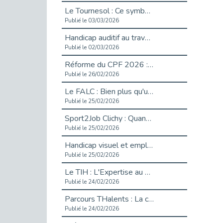
Le Tournesol : Ce symbole discret qui change la vie des personnes en situation de handicap invisible
Publié le 03/03/2026
Handicap auditif au travail : rendre l’invisible accessible
Publié le 02/03/2026
Réforme du CPF 2026 : Ce qui change ce printemps pour vos droits à la formation
Publié le 26/02/2026
Le FALC : Bien plus qu'une écriture, un levier d'inclusion
Publié le 25/02/2026
Sport2Job Clichy : Quand le terrain devient le plus beau des bureaux
Publié le 25/02/2026
Handicap visuel et emploi : lever les obstacles pour révéler les - vidéo
Publié le 25/02/2026
Le TIH : L'Expertise au Service de l'Inclusion
Publié le 24/02/2026
Parcours THalents : La complémentarité au service de l'Emploi.
Publié le 24/02/2026