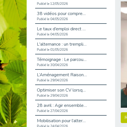
Publié le 12/05/2026
38 vidéos pour comprendre et agir durablement
Publié le 04/05/2026
Le taux d’emploi direct dans la fonction publique dépasse 6 % en 2025
Publié le 04/05/2026
L'alternance : un tremplin vers l'emploi aussi pour les personnes en situation de handicap
Publié le 01/05/2026
Témoignage : Le parcours de Marc, 44 ans
Publié le 30/04/2026
L’Aménagement Raisonnable : Un Levier pour l’Équité
Publié le 29/04/2026
Optimiser son CV lorsqu’on est en situation de handicap
Publié le 29/04/2026
28 avril : Agir ensemble pour une culture de prévention au travail
Publié le 27/04/2026
R
Mobilisation pour l’alternance et le handicap
Publié le 24/04/2026