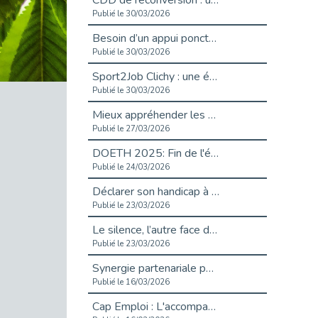
CDD de reconversion : un nouveau contrat pour sécuriser le changement de métier.
Publié le 30/03/2026
Besoin d’un appui ponctuel expertise handicap ?
Publié le 30/03/2026
Sport2Job Clichy : une édition altoséquanaise avec Cap Emploi 92.
Publié le 30/03/2026
Mieux appréhender les enjeux du handicap singulier en entreprise - vidéo
Publié le 27/03/2026
DOETH 2025: Fin de l'écrêtement
Publié le 24/03/2026
Déclarer son handicap à son employeur : un levier professionnel ?
Publié le 23/03/2026
Le silence, l’autre face du recrutement : un appel au respect des candidats.
Publié le 23/03/2026
Synergie partenariale pour l'Inclusion Professionnelle chez Orange
Publié le 16/03/2026
Cap Emploi : L'accompagnement EXH c’est quoi ?