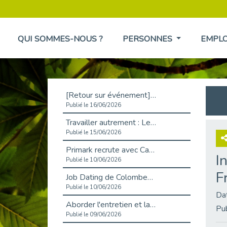
QUI SOMMES-NOUS ?
PERSONNES
EMPL
[Retour sur événement] L'inclusion au cœur de la Place de l'Emploi à La Défense !
Publié le 16/06/2026
Travailler autrement : Le défi de l'intégration des maladies chroniques en entreprise
Publié le 15/06/2026
Primark recrute avec Cap Emploi 92, une matinée couronnée de succès !
I
Publié le 10/06/2026
F
Job Dating de Colombes – Emploi et Insertion
Publié le 10/06/2026
Da
Aborder l'entretien et la situation de handicap en toute confiance
Pu
Publié le 09/06/2026