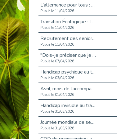
L’alternance pour tous : Cap Emploi 92 et Seine Ouest Entreprise et Emploi mobilisés à Boulogne-Billancourt
Publié le 11/04/2026
Transition Écologique : Les Cap Emploi 75,92 et 93 s’engagent pour un Numérique Responsable
Publié le 11/04/2026
Recrutement des seniors : Un levier de transformation pour les ETI franciliennes
Publié le 11/04/2026
"Dois-je préciser que je suis handicapé sur mon CV?"
Publié le 07/04/2026
Handicap psychique au travail : et si nous changions de regard - vidéo
Publié le 03/04/2026
Avril, mois de l’accompagnement dans l’emploi avec Cap emploi.
Publié le 01/04/2026
Handicap invisible au travail : se taire ou parler? - vidéo
Publié le 31/03/2026
Journée mondiale de sensibilisation à l’autisme
Publié le 31/03/2026