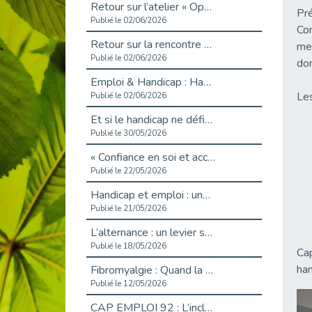
Retour sur l’atelier « Optimiser sa recherche d’emploi »
Pré
Publié le 02/06/2026
Con
Retour sur la rencontre entre Cap Emploi 92 et Thales (Campus Meudon)
met
Publié le 02/06/2026
don
Emploi & Handicap : Hachette Livre et Cap emploi 92 renforcent leur collaboration
Les
Publié le 02/06/2026
Et si le handicap ne définissait plus la carrière ?
Publié le 30/05/2026
« Confiance en soi et acceptation du handicap » : un levier puissant vers l’emploi
Publié le 22/05/2026
Handicap et emploi : une matinée pour briser les tabous
Publié le 21/05/2026
L’alternance : un levier stratégique pour recruter et inclure durablement
Publié le 18/05/2026
Cap
han
Fibromyalgie : Quand la douleur invisible s’invite au bureau
Publié le 12/05/2026
CAP EMPLOI 92 : L’inclusion portée à son sommet, bien au-delà des quotas