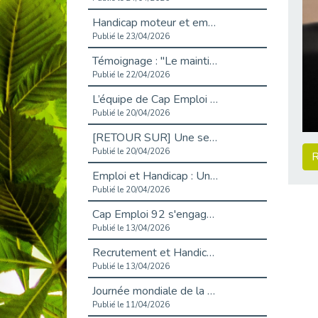
Handicap moteur et emploi : réussir ses recrutements vidéo
Publié le 23/04/2026
Témoignage : "Le maintien en emploi est un investissement, pas une contrainte."
Publié le 22/04/2026
L’équipe de Cap Emploi 92 s’agrandit : Bienvenue à Charmila, Khoudia et Fadila !
Publié le 20/04/2026
[RETOUR SUR] Une session de recrutement inclusive réussie à Asnières !
Publié le 20/04/2026
R
Emploi et Handicap : Une alliance de style entre Cap Emploi 92 et La Cravate Solidaire
Publié le 20/04/2026
Cap Emploi 92 s'engage pour la santé mentale : La formation PSSM au cœur de l'accompagnement
Publié le 13/04/2026
Recrutement et Handicap : Et si vous testiez avant de vous engager ?
Publié le 13/04/2026
Journée mondiale de la maladie de Parkinson : Mieux comprendre pour mieux accompagner
Publié le 11/04/2026