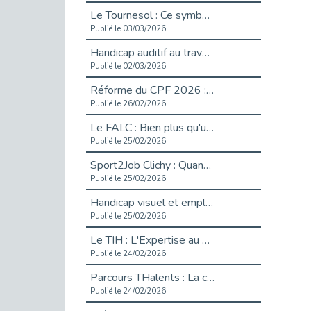
Le Tournesol : Ce symbole discret qui change la vie des personnes en situation de handicap invisible
Publié le 03/03/2026
Handicap auditif au travail : rendre l’invisible accessible
Publié le 02/03/2026
Réforme du CPF 2026 : Ce qui change ce printemps pour vos droits à la formation
Publié le 26/02/2026
Le FALC : Bien plus qu'une écriture, un levier d'inclusion
Publié le 25/02/2026
Sport2Job Clichy : Quand le terrain devient le plus beau des bureaux
Publié le 25/02/2026
Handicap visuel et emploi : lever les obstacles pour révéler les - vidéo
Publié le 25/02/2026
Le TIH : L'Expertise au Service de l'Inclusion
Publié le 24/02/2026
Parcours THalents : La complémentarité au service de l'Emploi.
Publié le 24/02/2026