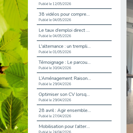
Publié le 12/05/2026
38 vidéos pour comprendre et agir durablement
Publié le 04/05/2026
Le taux d’emploi direct dans la fonction publique dépasse 6 % en 2025
Publié le 04/05/2026
L'alternance : un tremplin vers l'emploi aussi pour les personnes en situation de handicap
Publié le 01/05/2026
Témoignage : Le parcours de Marc, 44 ans
Publié le 30/04/2026
L’Aménagement Raisonnable : Un Levier pour l’Équité
Publié le 29/04/2026
Optimiser son CV lorsqu’on est en situation de handicap
Publié le 29/04/2026
28 avril : Agir ensemble pour une culture de prévention au travail
Publié le 27/04/2026
Mobilisation pour l’alternance et le handicap
Publié le 24/04/2026