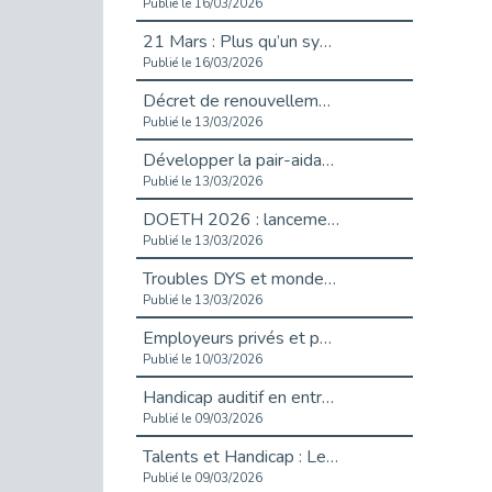
Publié le 16/03/2026
21 Mars : Plus qu’un symbole, un engagement pour l’inclusion
Publié le 16/03/2026
Décret de renouvellement de l'aide aux employeurs d'apprentis
Publié le 13/03/2026
Développer la pair-aidance en santé mentale : guide pour les employeurs
Publié le 13/03/2026
DOETH 2026 : lancement de la campagne pour les employeurs publics
Publié le 13/03/2026
Troubles DYS et monde du travail : mieux comprendre pour mieux accompagner _ vidéo
Publié le 13/03/2026
Employeurs privés et publics : vigilance face aux démarchages liés à l’OETH en 2026
Publié le 10/03/2026
Handicap auditif en entreprise, aménagements pour sécuriser la communication - vidéo
Publié le 09/03/2026
Talents et Handicap : Le Top 10 des métiers plébiscités dans les Hauts-de-Seine
Publié le 09/03/2026