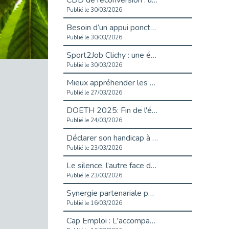
CDD de reconversion : un nouveau contrat pour sécuriser le changement de métier.
Publié le 30/03/2026
Besoin d’un appui ponctuel expertise handicap ?
Publié le 30/03/2026
Sport2Job Clichy : une édition altoséquanaise avec Cap Emploi 92.
Publié le 30/03/2026
Mieux appréhender les enjeux du handicap singulier en entreprise - vidéo
Publié le 27/03/2026
DOETH 2025: Fin de l'écrêtement
Publié le 24/03/2026
Déclarer son handicap à son employeur : un levier professionnel ?
Publié le 23/03/2026
Le silence, l’autre face du recrutement : un appel au respect des candidats.
Publié le 23/03/2026
Synergie partenariale pour l'Inclusion Professionnelle chez Orange
Publié le 16/03/2026
Cap Emploi : L'accompagnement EXH c’est quoi ?