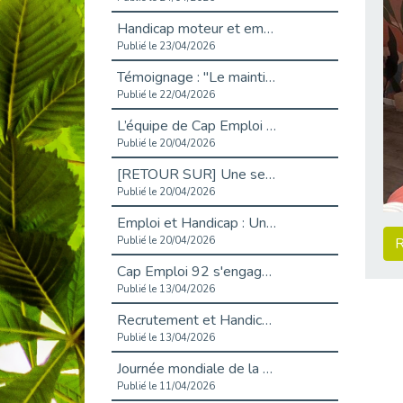
Handicap moteur et emploi : réussir ses recrutements vidéo
Publié le 23/04/2026
Témoignage : "Le maintien en emploi est un investissement, pas une contrainte."
Publié le 22/04/2026
L’équipe de Cap Emploi 92 s’agrandit : Bienvenue à Charmila, Khoudia et Fadila !
Publié le 20/04/2026
[RETOUR SUR] Une session de recrutement inclusive réussie à Asnières !
Publié le 20/04/2026
Emploi et Handicap : Une alliance de style entre Cap Emploi 92 et La Cravate Solidaire
Publié le 20/04/2026
R
Cap Emploi 92 s'engage pour la santé mentale : La formation PSSM au cœur de l'accompagnement
Publié le 13/04/2026
Recrutement et Handicap : Et si vous testiez avant de vous engager ?
Publié le 13/04/2026
Journée mondiale de la maladie de Parkinson : Mieux comprendre pour mieux accompagner
Publié le 11/04/2026