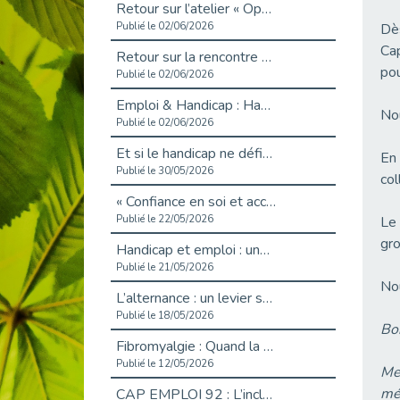
Retour sur l’atelier « Optimiser sa recherche d’emploi »
Publié le 02/06/2026
Dès
Ca
Retour sur la rencontre entre Cap Emploi 92 et Thales (Campus Meudon)
pou
Publié le 02/06/2026
Emploi & Handicap : Hachette Livre et Cap emploi 92 renforcent leur collaboration
Nou
Publié le 02/06/2026
Et si le handicap ne définissait plus la carrière ?
En 
Publié le 30/05/2026
col
« Confiance en soi et acceptation du handicap » : un levier puissant vers l’emploi
Publié le 22/05/2026
Le 
gro
Handicap et emploi : une matinée pour briser les tabous
Publié le 21/05/2026
No
L’alternance : un levier stratégique pour recruter et inclure durablement
Publié le 18/05/2026
Bon
Fibromyalgie : Quand la douleur invisible s’invite au bureau
Publié le 12/05/2026
Mer
mét
CAP EMPLOI 92 : L’inclusion portée à son sommet, bien au-delà des quotas