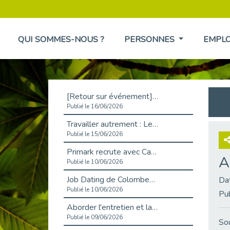
QUI SOMMES-NOUS ?
PERSONNES
EMPL
[Retour sur événement] L'inclusion au cœur de la Place de l'Emploi à La Défense !
Publié le 16/06/2026
Travailler autrement : Le défi de l'intégration des maladies chroniques en entreprise
Publié le 15/06/2026
Primark recrute avec Cap Emploi 92, une matinée couronnée de succès !
A
Publié le 10/06/2026
Job Dating de Colombes – Emploi et Insertion
Da
Publié le 10/06/2026
Pu
Aborder l'entretien et la situation de handicap en toute confiance
Publié le 09/06/2026
Sou