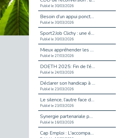
CDD de reconversion : un nouveau contrat pour sécuriser le changement de métier.
Publié le 30/03/2026
Besoin d’un appui ponctuel expertise handicap ?
Publié le 30/03/2026
Sport2Job Clichy : une édition altoséquanaise avec Cap Emploi 92.
Publié le 30/03/2026
Mieux appréhender les enjeux du handicap singulier en entreprise - vidéo
Publié le 27/03/2026
DOETH 2025: Fin de l'écrêtement
Publié le 24/03/2026
Déclarer son handicap à son employeur : un levier professionnel ?
Publié le 23/03/2026
Le silence, l’autre face du recrutement : un appel au respect des candidats.
Publié le 23/03/2026
Synergie partenariale pour l'Inclusion Professionnelle chez Orange
Publié le 16/03/2026
Cap Emploi : L'accompagnement EXH c’est quoi ?