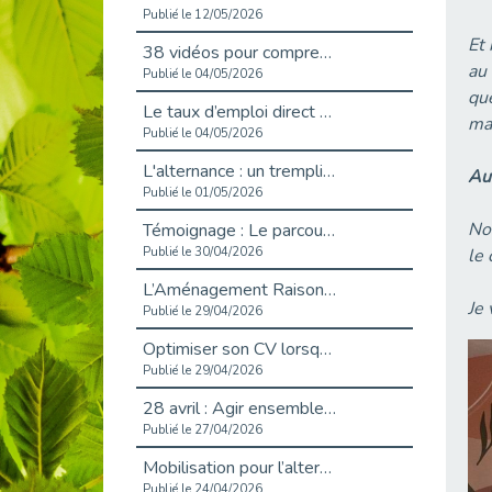
Publié le 12/05/2026
Et 
38 vidéos pour comprendre et agir durablement
au
Publié le 04/05/2026
que
Le taux d’emploi direct dans la fonction publique dépasse 6 % en 2025
mas
Publié le 04/05/2026
L'alternance : un tremplin vers l'emploi aussi pour les personnes en situation de handicap
Aut
Publié le 01/05/2026
Nou
Témoignage : Le parcours de Marc, 44 ans
Publié le 30/04/2026
le
L’Aménagement Raisonnable : Un Levier pour l’Équité
Je 
Publié le 29/04/2026
Optimiser son CV lorsqu’on est en situation de handicap
Publié le 29/04/2026
28 avril : Agir ensemble pour une culture de prévention au travail
Publié le 27/04/2026
Mobilisation pour l’alternance et le handicap
Publié le 24/04/2026