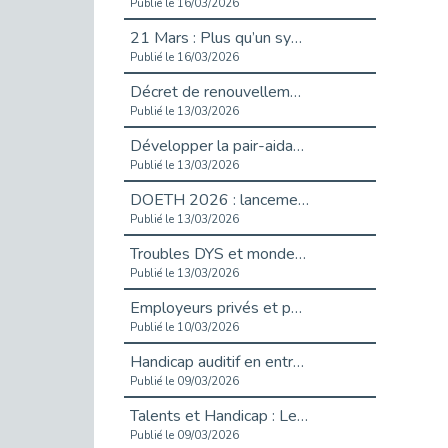
Publié le 16/03/2026
21 Mars : Plus qu’un symbole, un engagement pour l’inclusion
Publié le 16/03/2026
Décret de renouvellement de l'aide aux employeurs d'apprentis
Publié le 13/03/2026
Développer la pair-aidance en santé mentale : guide pour les employeurs
Publié le 13/03/2026
DOETH 2026 : lancement de la campagne pour les employeurs publics
Publié le 13/03/2026
Troubles DYS et monde du travail : mieux comprendre pour mieux accompagner _ vidéo
Publié le 13/03/2026
Employeurs privés et publics : vigilance face aux démarchages liés à l’OETH en 2026
Publié le 10/03/2026
Handicap auditif en entreprise, aménagements pour sécuriser la communication - vidéo
Publié le 09/03/2026
Talents et Handicap : Le Top 10 des métiers plébiscités dans les Hauts-de-Seine
Publié le 09/03/2026