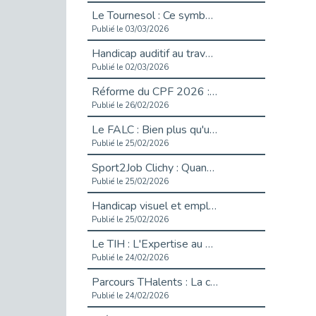
Le Tournesol : Ce symbole discret qui change la vie des personnes en situation de handicap invisible
Publié le 03/03/2026
Handicap auditif au travail : rendre l’invisible accessible
Publié le 02/03/2026
Réforme du CPF 2026 : Ce qui change ce printemps pour vos droits à la formation
Publié le 26/02/2026
Le FALC : Bien plus qu'une écriture, un levier d'inclusion
Publié le 25/02/2026
Sport2Job Clichy : Quand le terrain devient le plus beau des bureaux
Publié le 25/02/2026
Handicap visuel et emploi : lever les obstacles pour révéler les - vidéo
Publié le 25/02/2026
Le TIH : L'Expertise au Service de l'Inclusion
Publié le 24/02/2026
Parcours THalents : La complémentarité au service de l'Emploi.
Publié le 24/02/2026