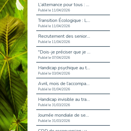
L’alternance pour tous : Cap Emploi 92 et Seine Ouest Entreprise et Emploi mobilisés à Boulogne-Billancourt
Publié le 11/04/2026
Transition Écologique : Les Cap Emploi 75,92 et 93 s’engagent pour un Numérique Responsable
Publié le 11/04/2026
Recrutement des seniors : Un levier de transformation pour les ETI franciliennes
Publié le 11/04/2026
"Dois-je préciser que je suis handicapé sur mon CV?"
Publié le 07/04/2026
Handicap psychique au travail : et si nous changions de regard - vidéo
Publié le 03/04/2026
Avril, mois de l’accompagnement dans l’emploi avec Cap emploi.
Publié le 01/04/2026
Handicap invisible au travail : se taire ou parler? - vidéo
Publié le 31/03/2026
Journée mondiale de sensibilisation à l’autisme
Publié le 31/03/2026