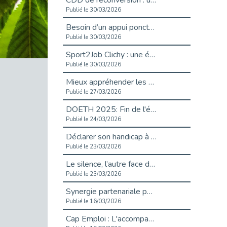
CDD de reconversion : un nouveau contrat pour sécuriser le changement de métier.
Publié le 30/03/2026
Besoin d’un appui ponctuel expertise handicap ?
Publié le 30/03/2026
Sport2Job Clichy : une édition altoséquanaise avec Cap Emploi 92.
Publié le 30/03/2026
Mieux appréhender les enjeux du handicap singulier en entreprise - vidéo
Publié le 27/03/2026
DOETH 2025: Fin de l'écrêtement
Publié le 24/03/2026
Déclarer son handicap à son employeur : un levier professionnel ?
Publié le 23/03/2026
Le silence, l’autre face du recrutement : un appel au respect des candidats.
Publié le 23/03/2026
Synergie partenariale pour l'Inclusion Professionnelle chez Orange
Publié le 16/03/2026
Cap Emploi : L'accompagnement EXH c’est quoi ?