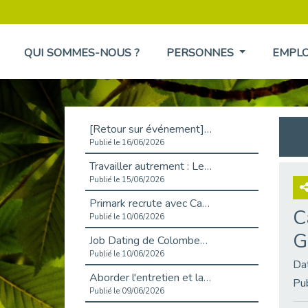
QUI SOMMES-NOUS ?
PERSONNES
EMPL
[Retour sur événement] L'inclusion au cœur de la Place de l'Emploi à La Défense !
Publié le 16/06/2026
Travailler autrement : Le défi de l'intégration des maladies chroniques en entreprise
Publié le 15/06/2026
Primark recrute avec Cap Emploi 92, une matinée couronnée de succès !
C
Publié le 10/06/2026
G
Job Dating de Colombes – Emploi et Insertion
Publié le 10/06/2026
Da
Aborder l'entretien et la situation de handicap en toute confiance
Pu
Publié le 09/06/2026