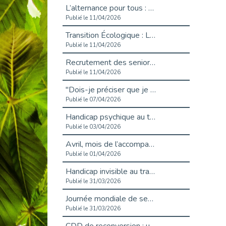
L’alternance pour tous : Cap Emploi 92 et Seine Ouest Entreprise et Emploi mobilisés à Boulogne-Billancourt
Publié le 11/04/2026
Transition Écologique : Les Cap Emploi 75,92 et 93 s’engagent pour un Numérique Responsable
Publié le 11/04/2026
Recrutement des seniors : Un levier de transformation pour les ETI franciliennes
Publié le 11/04/2026
"Dois-je préciser que je suis handicapé sur mon CV?"
Publié le 07/04/2026
Handicap psychique au travail : et si nous changions de regard - vidéo
Publié le 03/04/2026
Avril, mois de l’accompagnement dans l’emploi avec Cap emploi.
Publié le 01/04/2026
Handicap invisible au travail : se taire ou parler? - vidéo
Publié le 31/03/2026
Journée mondiale de sensibilisation à l’autisme
Publié le 31/03/2026