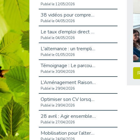
Publié le 12/05/2026
38 vidéos pour comprendre et agir durablement
Publié le 04/05/2026
Le taux d’emploi direct dans la fonction publique dépasse 6 % en 2025
Publié le 04/05/2026
L'alternance : un tremplin vers l'emploi aussi pour les personnes en situation de handicap
Publié le 01/05/2026
Témoignage : Le parcours de Marc, 44 ans
Publié le 30/04/2026
R
L’Aménagement Raisonnable : Un Levier pour l’Équité
Publié le 29/04/2026
Optimiser son CV lorsqu’on est en situation de handicap
Publié le 29/04/2026
28 avril : Agir ensemble pour une culture de prévention au travail
Publié le 27/04/2026
Mobilisation pour l’alternance et le handicap
Publié le 24/04/2026