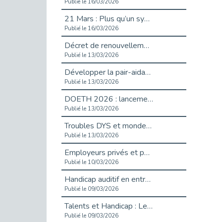
Publié le 16/03/2026
21 Mars : Plus qu’un symbole, un engagement pour l’inclusion
Publié le 16/03/2026
Décret de renouvellement de l'aide aux employeurs d'apprentis
Publié le 13/03/2026
Développer la pair-aidance en santé mentale : guide pour les employeurs
Publié le 13/03/2026
DOETH 2026 : lancement de la campagne pour les employeurs publics
Publié le 13/03/2026
Troubles DYS et monde du travail : mieux comprendre pour mieux accompagner _ vidéo
Publié le 13/03/2026
Employeurs privés et publics : vigilance face aux démarchages liés à l’OETH en 2026
Publié le 10/03/2026
Handicap auditif en entreprise, aménagements pour sécuriser la communication - vidéo
Publié le 09/03/2026
Talents et Handicap : Le Top 10 des métiers plébiscités dans les Hauts-de-Seine
Publié le 09/03/2026