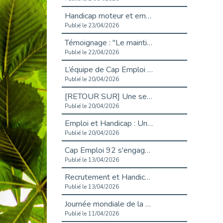
Handicap moteur et emploi : réussir ses recrutements vidéo
Publié le 23/04/2026
Témoignage : "Le maintien en emploi est un investissement, pas une contrainte."
Publié le 22/04/2026
L’équipe de Cap Emploi 92 s’agrandit : Bienvenue à Charmila, Khoudia et Fadila !
Publié le 20/04/2026
[RETOUR SUR] Une session de recrutement inclusive réussie à Asnières !
Publié le 20/04/2026
Emploi et Handicap : Une alliance de style entre Cap Emploi 92 et La Cravate Solidaire
Publié le 20/04/2026
Cap Emploi 92 s'engage pour la santé mentale : La formation PSSM au cœur de l'accompagnement
Publié le 13/04/2026
Recrutement et Handicap : Et si vous testiez avant de vous engager ?
Publié le 13/04/2026
Journée mondiale de la maladie de Parkinson : Mieux comprendre pour mieux accompagner
Publié le 11/04/2026