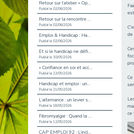
Retour sur l’atelier « Optimiser sa recherche d’emploi »
Fai
Publié le 02/06/2026
est
Retour sur la rencontre entre Cap Emploi 92 et Thales (Campus Meudon)
Publié le 02/06/2026
C'e
de 
Emploi & Handicap : Hachette Livre et Cap emploi 92 renforcent leur collaboration
Publié le 02/06/2026
Ces
Et si le handicap ne définissait plus la carrière ?
foc
Publié le 30/05/2026
pro
« Confiance en soi et acceptation du handicap » : un levier puissant vers l’emploi
Publié le 22/05/2026
Ce 
Handicap et emploi : une matinée pour briser les tabous
ser
Publié le 21/05/2026
Les
L’alternance : un levier stratégique pour recruter et inclure durablement
mai
Publié le 18/05/2026
ce 
Fibromyalgie : Quand la douleur invisible s’invite au bureau
Publié le 12/05/2026
CAP EMPLOI 92 : L’inclusion portée à son sommet, bien au-delà des quotas