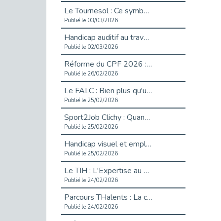
Le Tournesol : Ce symbole discret qui change la vie des personnes en situation de handicap invisible
Publié le 03/03/2026
Handicap auditif au travail : rendre l’invisible accessible
Publié le 02/03/2026
Réforme du CPF 2026 : Ce qui change ce printemps pour vos droits à la formation
Publié le 26/02/2026
Le FALC : Bien plus qu'une écriture, un levier d'inclusion
Publié le 25/02/2026
Sport2Job Clichy : Quand le terrain devient le plus beau des bureaux
Publié le 25/02/2026
Handicap visuel et emploi : lever les obstacles pour révéler les - vidéo
Publié le 25/02/2026
Le TIH : L'Expertise au Service de l'Inclusion
Publié le 24/02/2026
Parcours THalents : La complémentarité au service de l'Emploi.
Publié le 24/02/2026