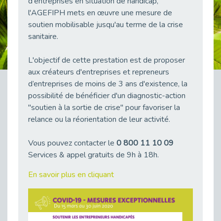
d'entreprises en situation de handicap,
38 vidéos pour comprendre et agir durablement
l'AGEFIPH mets en œuvre une mesure de
Publié le 04/05/2026
soutien mobilisable jusqu'au terme de la crise
Le taux d’emploi direct dans la fonction publique dépasse 6 % en 2025
sanitaire.
Publié le 04/05/2026
L'objectif de cette prestation est de proposer
L'alternance : un tremplin vers l'emploi aussi pour les personnes en situation de handicap
Publié le 01/05/2026
aux créateurs d'entreprises et repreneurs
d’entreprises de moins de 3 ans d'existence, la
Témoignage : Le parcours de Marc, 44 ans
possibilité de bénéficier d'un diagnostic-action
Publié le 30/04/2026
"soutien à la sortie de crise" pour favoriser la
L’Aménagement Raisonnable : Un Levier pour l’Équité
relance ou la réorientation de leur activité.
Publié le 29/04/2026
Optimiser son CV lorsqu’on est en situation de handicap
Vous pouvez contacter le
0 800 11 10 09
Publié le 29/04/2026
Services & appel gratuits de 9h à 18h.
28 avril : Agir ensemble pour une culture de prévention au travail
En savoir plus en cliquant
Publié le 27/04/2026
Mobilisation pour l’alternance et le handicap
Publié le 24/04/2026
Handicap moteur et emploi : réussir ses recrutements vidéo