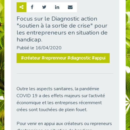
Retour sur la rencontre entre Cap Emploi 92 et Thales (Campus Meudon)
Publié le 02/06/2026
Focus sur le Diagnostic action
"soutien à la sortie de crise" pour
Emploi & Handicap : Hachette Livre et Cap emploi 92 renforcent leur collaboration
Publié le 02/06/2026
les entrepreneurs en situation de
handicap.
Et si le handicap ne définissait plus la carrière ?
Publié le 30/05/2026
Publié le 16/04/2020
« Confiance en soi et acceptation du handicap » : un levier puissant vers l’emploi
#créateur #reprenneur #diagnostic #appui
Publié le 22/05/2026
Handicap et emploi : une matinée pour briser les tabous
Publié le 21/05/2026
L’alternance : un levier stratégique pour recruter et inclure durablement
Outre les aspects sanitaires, la pandémie
Publié le 18/05/2026
COVID 19 a des effets majeurs sur l'activité
économique et les entreprises récemment
Fibromyalgie : Quand la douleur invisible s’invite au bureau
Publié le 12/05/2026
crées sont touchées de plein fouet.
CAP EMPLOI 92 : L’inclusion portée à son sommet, bien au-delà des quotas
Pour venir en appui aux créateurs ou repreneurs
Publié le 12/05/2026