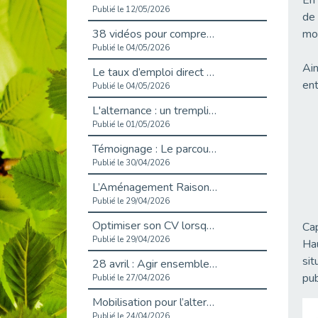
En 
Publié le 12/05/2026
de 
38 vidéos pour comprendre et agir durablement
mo
Publié le 04/05/2026
Ain
Le taux d’emploi direct dans la fonction publique dépasse 6 % en 2025
ent
Publié le 04/05/2026
L'alternance : un tremplin vers l'emploi aussi pour les personnes en situation de handicap
Publié le 01/05/2026
Témoignage : Le parcours de Marc, 44 ans
Publié le 30/04/2026
L’Aménagement Raisonnable : Un Levier pour l’Équité
Publié le 29/04/2026
Optimiser son CV lorsqu’on est en situation de handicap
Cap
Publié le 29/04/2026
Hau
sit
28 avril : Agir ensemble pour une culture de prévention au travail
pub
Publié le 27/04/2026
Mobilisation pour l’alternance et le handicap
Publié le 24/04/2026