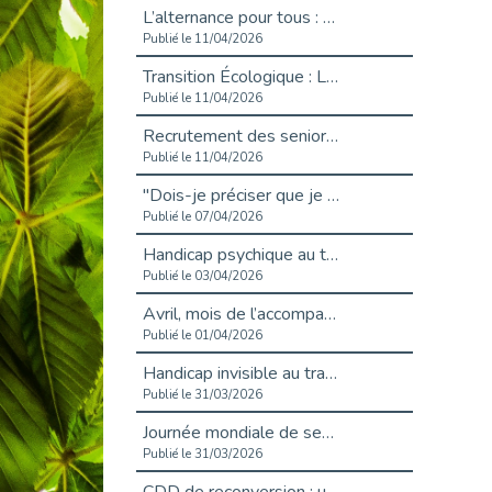
L’alternance pour tous : Cap Emploi 92 et Seine Ouest Entreprise et Emploi mobilisés à Boulogne-Billancourt
Publié le 11/04/2026
Transition Écologique : Les Cap Emploi 75,92 et 93 s’engagent pour un Numérique Responsable
Publié le 11/04/2026
Recrutement des seniors : Un levier de transformation pour les ETI franciliennes
Publié le 11/04/2026
"Dois-je préciser que je suis handicapé sur mon CV?"
Publié le 07/04/2026
Handicap psychique au travail : et si nous changions de regard - vidéo
Publié le 03/04/2026
Avril, mois de l’accompagnement dans l’emploi avec Cap emploi.
Publié le 01/04/2026
Handicap invisible au travail : se taire ou parler? - vidéo
Publié le 31/03/2026
Journée mondiale de sensibilisation à l’autisme
Publié le 31/03/2026