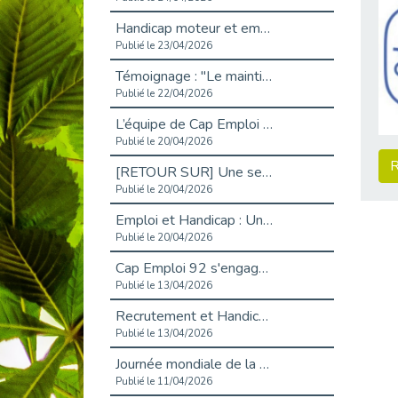
Handicap moteur et emploi : réussir ses recrutements vidéo
Publié le 23/04/2026
Témoignage : "Le maintien en emploi est un investissement, pas une contrainte."
Publié le 22/04/2026
L’équipe de Cap Emploi 92 s’agrandit : Bienvenue à Charmila, Khoudia et Fadila !
Publié le 20/04/2026
R
[RETOUR SUR] Une session de recrutement inclusive réussie à Asnières !
Publié le 20/04/2026
Emploi et Handicap : Une alliance de style entre Cap Emploi 92 et La Cravate Solidaire
Publié le 20/04/2026
Cap Emploi 92 s'engage pour la santé mentale : La formation PSSM au cœur de l'accompagnement
Publié le 13/04/2026
Recrutement et Handicap : Et si vous testiez avant de vous engager ?
Publié le 13/04/2026
Journée mondiale de la maladie de Parkinson : Mieux comprendre pour mieux accompagner
Publié le 11/04/2026