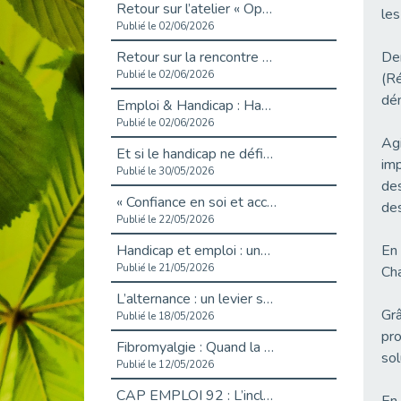
Retour sur l’atelier « Optimiser sa recherche d’emploi »
les 
Publié le 02/06/2026
Retour sur la rencontre entre Cap Emploi 92 et Thales (Campus Meudon)
Der
Publié le 02/06/2026
(Ré
dém
Emploi & Handicap : Hachette Livre et Cap emploi 92 renforcent leur collaboration
Publié le 02/06/2026
Agi
Et si le handicap ne définissait plus la carrière ?
imp
Publié le 30/05/2026
des
« Confiance en soi et acceptation du handicap » : un levier puissant vers l’emploi
des
Publié le 22/05/2026
Handicap et emploi : une matinée pour briser les tabous
En 
Publié le 21/05/2026
Cha
L’alternance : un levier stratégique pour recruter et inclure durablement
Grâ
Publié le 18/05/2026
pro
Fibromyalgie : Quand la douleur invisible s’invite au bureau
sol
Publié le 12/05/2026
CAP EMPLOI 92 : L’inclusion portée à son sommet, bien au-delà des quotas