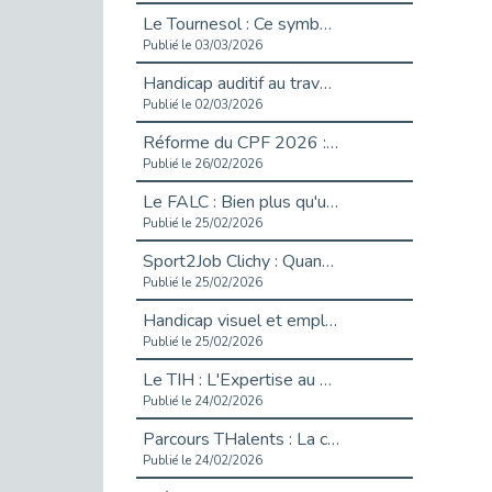
Le Tournesol : Ce symbole discret qui change la vie des personnes en situation de handicap invisible
Publié le 03/03/2026
Handicap auditif au travail : rendre l’invisible accessible
Publié le 02/03/2026
Réforme du CPF 2026 : Ce qui change ce printemps pour vos droits à la formation
Publié le 26/02/2026
Le FALC : Bien plus qu'une écriture, un levier d'inclusion
Publié le 25/02/2026
Sport2Job Clichy : Quand le terrain devient le plus beau des bureaux
Publié le 25/02/2026
Handicap visuel et emploi : lever les obstacles pour révéler les - vidéo
Publié le 25/02/2026
Le TIH : L'Expertise au Service de l'Inclusion
Publié le 24/02/2026
Parcours THalents : La complémentarité au service de l'Emploi.
Publié le 24/02/2026