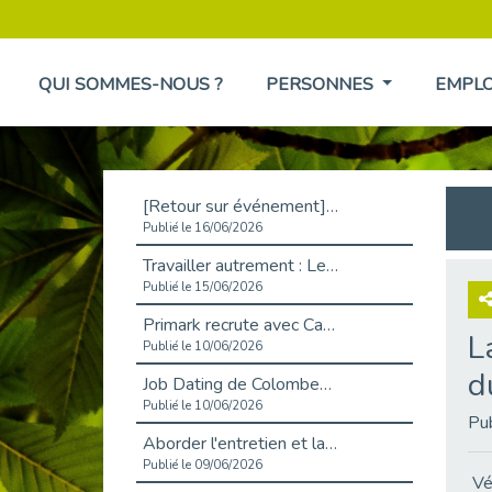
QUI SOMMES-NOUS ?
PERSONNES
EMPL
[Retour sur événement] L'inclusion au cœur de la Place de l'Emploi à La Défense !
Publié le 16/06/2026
Travailler autrement : Le défi de l'intégration des maladies chroniques en entreprise
Publié le 15/06/2026
Primark recrute avec Cap Emploi 92, une matinée couronnée de succès !
L
Publié le 10/06/2026
d
Job Dating de Colombes – Emploi et Insertion
Publié le 10/06/2026
Pu
Aborder l'entretien et la situation de handicap en toute confiance
Publié le 09/06/2026
Vér