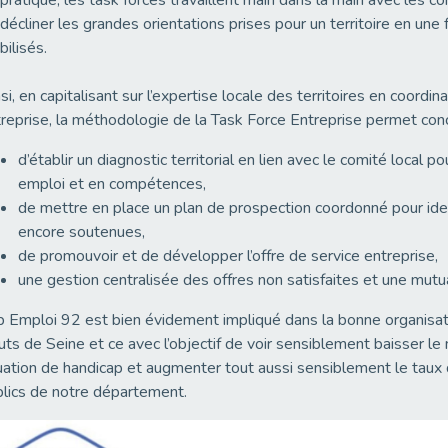
pratique, les task forces travaillent main dans la main avec les c
décliner les grandes orientations prises pour un territoire en une
bilisés.
si, en capitalisant sur l’expertise locale des territoires en coordin
reprise, la méthodologie de la Task Force Entreprise permet co
d’établir un diagnostic territorial en lien avec le comité local p
emploi et en compétences,
de mettre en place un plan de prospection coordonné pour ide
encore soutenues,
de promouvoir et de développer l’offre de service entreprise,
une gestion centralisée des offres non satisfaites et une mut
 Emploi 92 est bien évidement impliqué dans la bonne organisat
ts de Seine et ce avec l’objectif de voir sensiblement baisser 
uation de handicap et augmenter tout aussi sensiblement le taux 
lics de notre département.