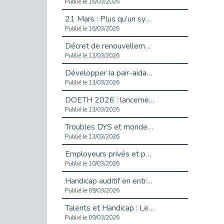
Publié le 16/03/2026
21 Mars : Plus qu’un symbole, un engagement pour l’inclusion
Publié le 16/03/2026
Décret de renouvellement de l'aide aux employeurs d'apprentis
Publié le 13/03/2026
Développer la pair-aidance en santé mentale : guide pour les employeurs
Publié le 13/03/2026
DOETH 2026 : lancement de la campagne pour les employeurs publics
Publié le 13/03/2026
Troubles DYS et monde du travail : mieux comprendre pour mieux accompagner _ vidéo
Publié le 13/03/2026
Employeurs privés et publics : vigilance face aux démarchages liés à l’OETH en 2026
Publié le 10/03/2026
Handicap auditif en entreprise, aménagements pour sécuriser la communication - vidéo
Publié le 09/03/2026
Talents et Handicap : Le Top 10 des métiers plébiscités dans les Hauts-de-Seine
Publié le 09/03/2026