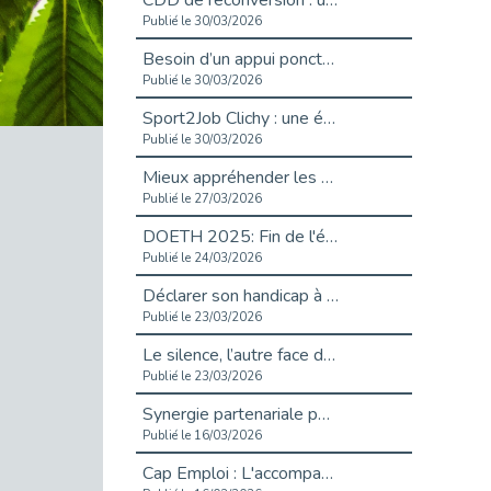
CDD de reconversion : un nouveau contrat pour sécuriser le changement de métier.
Publié le 30/03/2026
Besoin d’un appui ponctuel expertise handicap ?
Publié le 30/03/2026
Sport2Job Clichy : une édition altoséquanaise avec Cap Emploi 92.
Publié le 30/03/2026
Mieux appréhender les enjeux du handicap singulier en entreprise - vidéo
Publié le 27/03/2026
DOETH 2025: Fin de l'écrêtement
Publié le 24/03/2026
Déclarer son handicap à son employeur : un levier professionnel ?
Publié le 23/03/2026
Le silence, l’autre face du recrutement : un appel au respect des candidats.
Publié le 23/03/2026
Synergie partenariale pour l'Inclusion Professionnelle chez Orange
Publié le 16/03/2026
Cap Emploi : L'accompagnement EXH c’est quoi ?