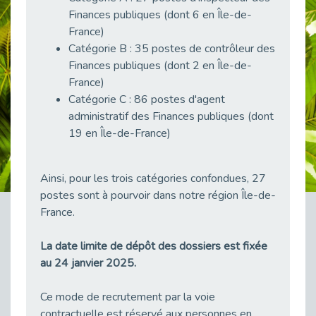
38 vidéos pour comprendre et agir durablement
Finances publiques (dont 6 en Île-de-
Publié le 04/05/2026
France)
Catégorie B : 35 postes de contrôleur des
Le taux d’emploi direct dans la fonction publique dépasse 6 % en 2025
Publié le 04/05/2026
Finances publiques (dont 2 en Île-de-
France)
L'alternance : un tremplin vers l'emploi aussi pour les personnes en situation de handicap
Catégorie C : 86 postes d'agent
Publié le 01/05/2026
administratif des Finances publiques (dont
Témoignage : Le parcours de Marc, 44 ans
19 en Île-de-France)
Publié le 30/04/2026
L’Aménagement Raisonnable : Un Levier pour l’Équité
Ainsi, pour les trois catégories confondues, 27
Publié le 29/04/2026
postes sont à pourvoir dans notre région Île-de-
Optimiser son CV lorsqu’on est en situation de handicap
France.
Publié le 29/04/2026
28 avril : Agir ensemble pour une culture de prévention au travail
La date limite de dépôt des dossiers est fixée
Publié le 27/04/2026
au 24 janvier 2025.
Mobilisation pour l’alternance et le handicap
Publié le 24/04/2026
Ce mode de recrutement par la voie
contractuelle est réservé aux personnes en
Handicap moteur et emploi : réussir ses recrutements vidéo