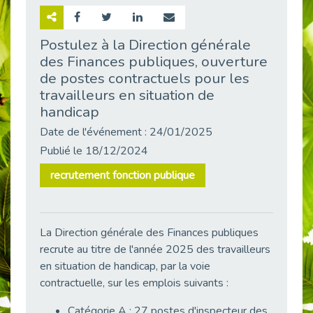
Retour sur la rencontre entre Cap Emploi 92 et Thales (Campus Meudon)
Publié le 02/06/2026
Postulez à la Direction générale
des Finances publiques, ouverture
Emploi & Handicap : Hachette Livre et Cap emploi 92 renforcent leur collaboration
Publié le 02/06/2026
de postes contractuels pour les
travailleurs en situation de
Et si le handicap ne définissait plus la carrière ?
handicap
Publié le 30/05/2026
Date de l'événement : 24/01/2025
« Confiance en soi et acceptation du handicap » : un levier puissant vers l’emploi
Publié le 22/05/2026
Publié le 18/12/2024
Handicap et emploi : une matinée pour briser les tabous
recrutement fonction publique
Publié le 21/05/2026
L’alternance : un levier stratégique pour recruter et inclure durablement
Publié le 18/05/2026
La Direction générale des Finances publiques
Fibromyalgie : Quand la douleur invisible s’invite au bureau
recrute au titre de l'année 2025 des travailleurs
Publié le 12/05/2026
en situation de handicap, par la voie
contractuelle, sur les emplois suivants :
CAP EMPLOI 92 : L’inclusion portée à son sommet, bien au-delà des quotas
Publié le 12/05/2026
Catégorie A : 27 postes d'inspecteur des