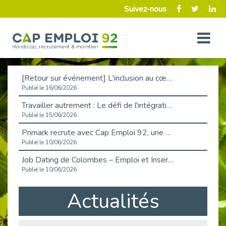
Suivez-nous
[Retour sur événement] L'inclusion au cœur de la Place de l'Emploi à La Défense !
Publié le 16/06/2026
Travailler autrement : Le défi de l'intégration des maladies chroniques en entreprise
Publié le 15/06/2026
Primark recrute avec Cap Emploi 92, une matinée couronnée de succès !
Publié le 10/06/2026
Job Dating de Colombes – Emploi et Insertion
Publié le 10/06/2026
Aborder l'entretien et la situation de handicap en toute confiance
Actualités
Publié le 09/06/2026
Retour sur l’atelier « Optimiser sa recherche d’emploi »
Publié le 02/06/2026