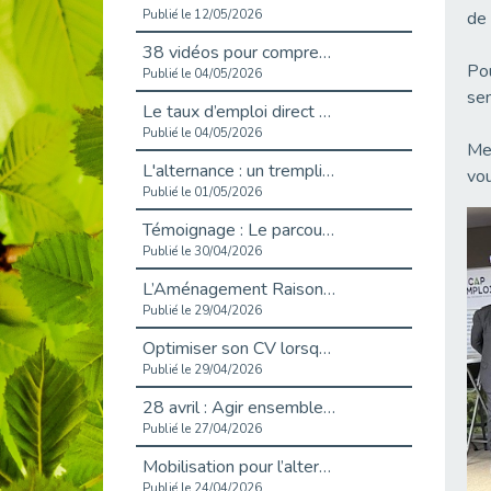
Publié le 12/05/2026
de
38 vidéos pour comprendre et agir durablement
Pou
Publié le 04/05/2026
se
Le taux d’emploi direct dans la fonction publique dépasse 6 % en 2025
Publié le 04/05/2026
Mer
L'alternance : un tremplin vers l'emploi aussi pour les personnes en situation de handicap
vo
Publié le 01/05/2026
Témoignage : Le parcours de Marc, 44 ans
Publié le 30/04/2026
L’Aménagement Raisonnable : Un Levier pour l’Équité
Publié le 29/04/2026
Optimiser son CV lorsqu’on est en situation de handicap
Publié le 29/04/2026
28 avril : Agir ensemble pour une culture de prévention au travail
Publié le 27/04/2026
Mobilisation pour l’alternance et le handicap
Publié le 24/04/2026