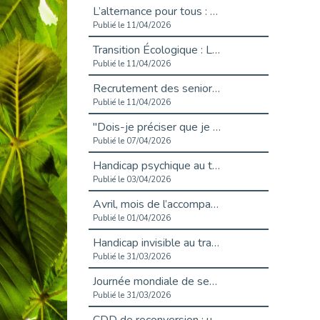
L’alternance pour tous : Cap Emploi 92 et Seine Ouest Entreprise et Emploi mobilisés à Boulogne-Billancourt
Publié le 11/04/2026
Transition Écologique : Les Cap Emploi 75,92 et 93 s’engagent pour un Numérique Responsable
Publié le 11/04/2026
Recrutement des seniors : Un levier de transformation pour les ETI franciliennes
Publié le 11/04/2026
"Dois-je préciser que je suis handicapé sur mon CV?"
Publié le 07/04/2026
Handicap psychique au travail : et si nous changions de regard - vidéo
Publié le 03/04/2026
Avril, mois de l’accompagnement dans l’emploi avec Cap emploi.
Publié le 01/04/2026
Handicap invisible au travail : se taire ou parler? - vidéo
Publié le 31/03/2026
Journée mondiale de sensibilisation à l’autisme
Publié le 31/03/2026