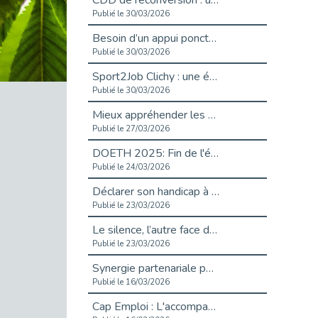
CDD de reconversion : un nouveau contrat pour sécuriser le changement de métier.
Publié le 30/03/2026
Besoin d’un appui ponctuel expertise handicap ?
Publié le 30/03/2026
Sport2Job Clichy : une édition altoséquanaise avec Cap Emploi 92.
Publié le 30/03/2026
Mieux appréhender les enjeux du handicap singulier en entreprise - vidéo
Publié le 27/03/2026
DOETH 2025: Fin de l'écrêtement
Publié le 24/03/2026
Déclarer son handicap à son employeur : un levier professionnel ?
Publié le 23/03/2026
Le silence, l’autre face du recrutement : un appel au respect des candidats.
Publié le 23/03/2026
Synergie partenariale pour l'Inclusion Professionnelle chez Orange
Publié le 16/03/2026
Cap Emploi : L'accompagnement EXH c’est quoi ?