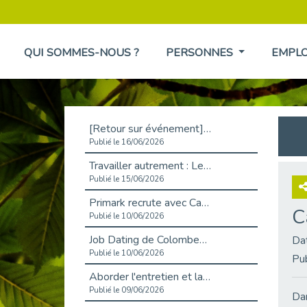
QUI SOMMES-NOUS ?
PERSONNES
EMPL
[Retour sur événement] L'inclusion au cœur de la Place de l'Emploi à La Défense !
Publié le 16/06/2026
Travailler autrement : Le défi de l'intégration des maladies chroniques en entreprise
Publié le 15/06/2026
Primark recrute avec Cap Emploi 92, une matinée couronnée de succès !
C
Publié le 10/06/2026
Job Dating de Colombes – Emploi et Insertion
Da
Publié le 10/06/2026
Pu
Aborder l'entretien et la situation de handicap en toute confiance
Publié le 09/06/2026
Dan