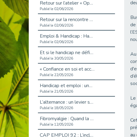
deu
Retour sur l’atelier « Optimiser sa recherche d’emploi »
Publié le 02/06/2026
Bus
Retour sur la rencontre entre Cap Emploi 92 et Thales (Campus Meudon)
de 
Publié le 02/06/2026
l’E
Emploi & Handicap : Hachette Livre et Cap emploi 92 renforcent leur collaboration
nou
Publié le 02/06/2026
Et si le handicap ne définissait plus la carrière ?
Au 
Publié le 30/05/2026
com
d'e
« Confiance en soi et acceptation du handicap » : un levier puissant vers l’emploi
Publié le 22/05/2026
d’é
soc
Handicap et emploi : une matinée pour briser les tabous
Publié le 21/05/2026
Le 
L’alternance : un levier stratégique pour recruter et inclure durablement
éga
Publié le 18/05/2026
Fibromyalgie : Quand la douleur invisible s’invite au bureau
Cet
Publié le 12/05/2026
pr
au 
CAP EMPLOI 92 : L’inclusion portée à son sommet, bien au-delà des quotas