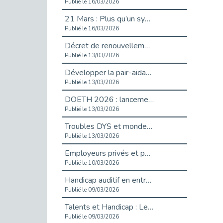
Publié le 16/03/2026
21 Mars : Plus qu’un symbole, un engagement pour l’inclusion
Publié le 16/03/2026
Décret de renouvellement de l'aide aux employeurs d'apprentis
Publié le 13/03/2026
Développer la pair-aidance en santé mentale : guide pour les employeurs
Publié le 13/03/2026
DOETH 2026 : lancement de la campagne pour les employeurs publics
Publié le 13/03/2026
Troubles DYS et monde du travail : mieux comprendre pour mieux accompagner _ vidéo
Publié le 13/03/2026
Employeurs privés et publics : vigilance face aux démarchages liés à l’OETH en 2026
Publié le 10/03/2026
Handicap auditif en entreprise, aménagements pour sécuriser la communication - vidéo
Publié le 09/03/2026
Talents et Handicap : Le Top 10 des métiers plébiscités dans les Hauts-de-Seine
Publié le 09/03/2026