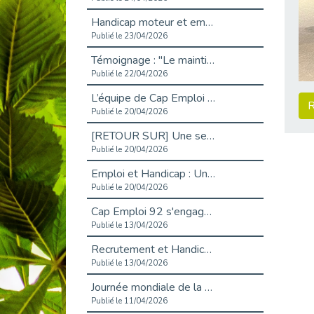
Handicap moteur et emploi : réussir ses recrutements vidéo
Publié le 23/04/2026
Témoignage : "Le maintien en emploi est un investissement, pas une contrainte."
Publié le 22/04/2026
L’équipe de Cap Emploi 92 s’agrandit : Bienvenue à Charmila, Khoudia et Fadila !
R
Publié le 20/04/2026
[RETOUR SUR] Une session de recrutement inclusive réussie à Asnières !
Publié le 20/04/2026
Emploi et Handicap : Une alliance de style entre Cap Emploi 92 et La Cravate Solidaire
Publié le 20/04/2026
Cap Emploi 92 s'engage pour la santé mentale : La formation PSSM au cœur de l'accompagnement
Publié le 13/04/2026
Recrutement et Handicap : Et si vous testiez avant de vous engager ?
Publié le 13/04/2026
Journée mondiale de la maladie de Parkinson : Mieux comprendre pour mieux accompagner
Publié le 11/04/2026