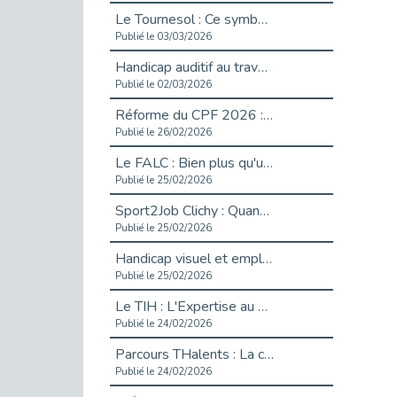
Le Tournesol : Ce symbole discret qui change la vie des personnes en situation de handicap invisible
Publié le 03/03/2026
Handicap auditif au travail : rendre l’invisible accessible
Publié le 02/03/2026
Réforme du CPF 2026 : Ce qui change ce printemps pour vos droits à la formation
Publié le 26/02/2026
Le FALC : Bien plus qu'une écriture, un levier d'inclusion
Publié le 25/02/2026
Sport2Job Clichy : Quand le terrain devient le plus beau des bureaux
Publié le 25/02/2026
Handicap visuel et emploi : lever les obstacles pour révéler les - vidéo
Publié le 25/02/2026
Le TIH : L'Expertise au Service de l'Inclusion
Publié le 24/02/2026
Parcours THalents : La complémentarité au service de l'Emploi.
Publié le 24/02/2026