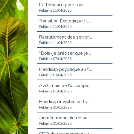
L’alternance pour tous : Cap Emploi 92 et Seine Ouest Entreprise et Emploi mobilisés à Boulogne-Billancourt
Publié le 11/04/2026
Transition Écologique : Les Cap Emploi 75,92 et 93 s’engagent pour un Numérique Responsable
Publié le 11/04/2026
Recrutement des seniors : Un levier de transformation pour les ETI franciliennes
Publié le 11/04/2026
"Dois-je préciser que je suis handicapé sur mon CV?"
Publié le 07/04/2026
Handicap psychique au travail : et si nous changions de regard - vidéo
Publié le 03/04/2026
Avril, mois de l’accompagnement dans l’emploi avec Cap emploi.
Publié le 01/04/2026
Handicap invisible au travail : se taire ou parler? - vidéo
Publié le 31/03/2026
Journée mondiale de sensibilisation à l’autisme
Publié le 31/03/2026