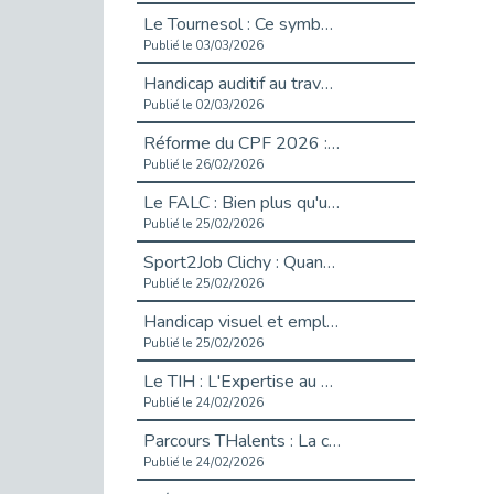
Le Tournesol : Ce symbole discret qui change la vie des personnes en situation de handicap invisible
Publié le 03/03/2026
Handicap auditif au travail : rendre l’invisible accessible
Publié le 02/03/2026
Réforme du CPF 2026 : Ce qui change ce printemps pour vos droits à la formation
Publié le 26/02/2026
Le FALC : Bien plus qu'une écriture, un levier d'inclusion
Publié le 25/02/2026
Sport2Job Clichy : Quand le terrain devient le plus beau des bureaux
Publié le 25/02/2026
Handicap visuel et emploi : lever les obstacles pour révéler les - vidéo
Publié le 25/02/2026
Le TIH : L'Expertise au Service de l'Inclusion
Publié le 24/02/2026
Parcours THalents : La complémentarité au service de l'Emploi.
Publié le 24/02/2026