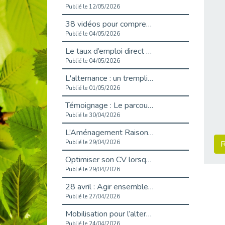
Publié le 12/05/2026
38 vidéos pour comprendre et agir durablement
Publié le 04/05/2026
Le taux d’emploi direct dans la fonction publique dépasse 6 % en 2025
Publié le 04/05/2026
L'alternance : un tremplin vers l'emploi aussi pour les personnes en situation de handicap
Publié le 01/05/2026
Témoignage : Le parcours de Marc, 44 ans
Publié le 30/04/2026
L’Aménagement Raisonnable : Un Levier pour l’Équité
Publié le 29/04/2026
R
Optimiser son CV lorsqu’on est en situation de handicap
Publié le 29/04/2026
28 avril : Agir ensemble pour une culture de prévention au travail
Publié le 27/04/2026
Mobilisation pour l’alternance et le handicap
Publié le 24/04/2026