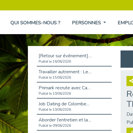
QUI SOMMES-NOUS ?
PERSONNES
EMPL
[Retour sur événement] L'inclusion au cœur de la Place de l'Emploi à La Défense !
Publié le 16/06/2026
Travailler autrement : Le défi de l'intégration des maladies chroniques en entreprise
Publié le 15/06/2026
Primark recrute avec Cap Emploi 92, une matinée couronnée de succès !
R
Publié le 10/06/2026
T
Job Dating de Colombes – Emploi et Insertion
Publié le 10/06/2026
Da
Aborder l'entretien et la situation de handicap en toute confiance
Pu
Publié le 09/06/2026
f