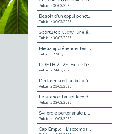
CDD de reconversion : un nouveau contrat pour sécuriser le changement de métier.
Publié le 30/03/2026
Besoin d’un appui ponctuel expertise handicap ?
Publié le 30/03/2026
Sport2Job Clichy : une édition altoséquanaise avec Cap Emploi 92.
Publié le 30/03/2026
Mieux appréhender les enjeux du handicap singulier en entreprise - vidéo
Publié le 27/03/2026
DOETH 2025: Fin de l'écrêtement
Publié le 24/03/2026
Déclarer son handicap à son employeur : un levier professionnel ?
Publié le 23/03/2026
Le silence, l’autre face du recrutement : un appel au respect des candidats.
Publié le 23/03/2026
Synergie partenariale pour l'Inclusion Professionnelle chez Orange
Publié le 16/03/2026
Cap Emploi : L'accompagnement EXH c’est quoi ?