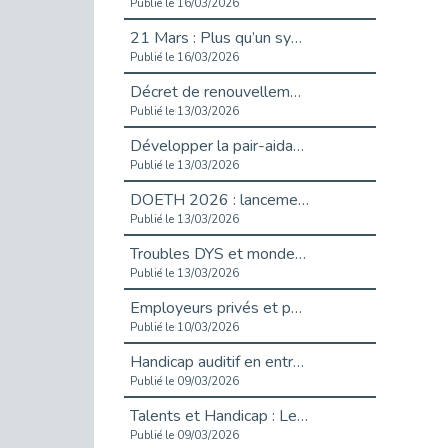
Publié le 16/03/2026
21 Mars : Plus qu’un symbole, un engagement pour l’inclusion
Publié le 16/03/2026
Décret de renouvellement de l'aide aux employeurs d'apprentis
Publié le 13/03/2026
Développer la pair-aidance en santé mentale : guide pour les employeurs
Publié le 13/03/2026
DOETH 2026 : lancement de la campagne pour les employeurs publics
Publié le 13/03/2026
Troubles DYS et monde du travail : mieux comprendre pour mieux accompagner _ vidéo
Publié le 13/03/2026
Employeurs privés et publics : vigilance face aux démarchages liés à l’OETH en 2026
Publié le 10/03/2026
Handicap auditif en entreprise, aménagements pour sécuriser la communication - vidéo
Publié le 09/03/2026
Talents et Handicap : Le Top 10 des métiers plébiscités dans les Hauts-de-Seine
Publié le 09/03/2026