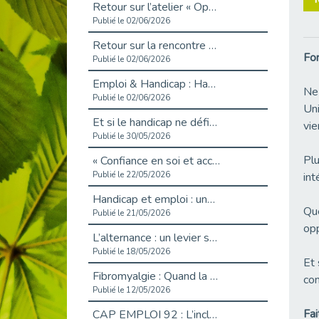
Retour sur l’atelier « Optimiser sa recherche d’emploi »
Publié le 02/06/2026
Retour sur la rencontre entre Cap Emploi 92 et Thales (Campus Meudon)
For
Publié le 02/06/2026
Emploi & Handicap : Hachette Livre et Cap emploi 92 renforcent leur collaboration
Ne 
Publié le 02/06/2026
Uni
Et si le handicap ne définissait plus la carrière ?
vie
Publié le 30/05/2026
Plu
« Confiance en soi et acceptation du handicap » : un levier puissant vers l’emploi
Publié le 22/05/2026
int
Handicap et emploi : une matinée pour briser les tabous
Que
Publié le 21/05/2026
opp
L’alternance : un levier stratégique pour recruter et inclure durablement
Publié le 18/05/2026
Et 
Fibromyalgie : Quand la douleur invisible s’invite au bureau
con
Publié le 12/05/2026
Fai
CAP EMPLOI 92 : L’inclusion portée à son sommet, bien au-delà des quotas