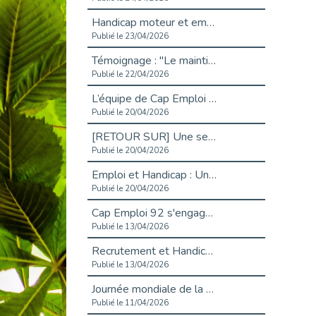
Handicap moteur et emploi : réussir ses recrutements vidéo
Publié le 23/04/2026
Témoignage : "Le maintien en emploi est un investissement, pas une contrainte."
Publié le 22/04/2026
L’équipe de Cap Emploi 92 s’agrandit : Bienvenue à Charmila, Khoudia et Fadila !
Publié le 20/04/2026
[RETOUR SUR] Une session de recrutement inclusive réussie à Asnières !
Publié le 20/04/2026
Emploi et Handicap : Une alliance de style entre Cap Emploi 92 et La Cravate Solidaire
Publié le 20/04/2026
Cap Emploi 92 s'engage pour la santé mentale : La formation PSSM au cœur de l'accompagnement
Publié le 13/04/2026
Recrutement et Handicap : Et si vous testiez avant de vous engager ?
Publié le 13/04/2026
Journée mondiale de la maladie de Parkinson : Mieux comprendre pour mieux accompagner
Publié le 11/04/2026