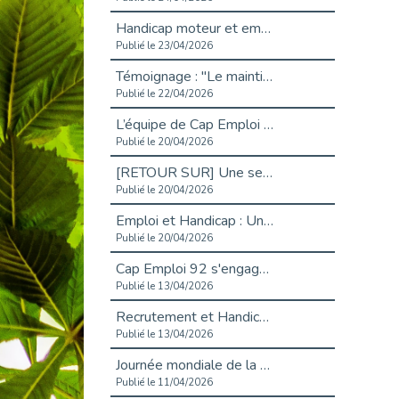
Handicap moteur et emploi : réussir ses recrutements vidéo
Publié le 23/04/2026
Témoignage : "Le maintien en emploi est un investissement, pas une contrainte."
Publié le 22/04/2026
L’équipe de Cap Emploi 92 s’agrandit : Bienvenue à Charmila, Khoudia et Fadila !
Publié le 20/04/2026
[RETOUR SUR] Une session de recrutement inclusive réussie à Asnières !
Publié le 20/04/2026
Emploi et Handicap : Une alliance de style entre Cap Emploi 92 et La Cravate Solidaire
Publié le 20/04/2026
Cap Emploi 92 s'engage pour la santé mentale : La formation PSSM au cœur de l'accompagnement
Publié le 13/04/2026
Recrutement et Handicap : Et si vous testiez avant de vous engager ?
Publié le 13/04/2026
Journée mondiale de la maladie de Parkinson : Mieux comprendre pour mieux accompagner
Publié le 11/04/2026