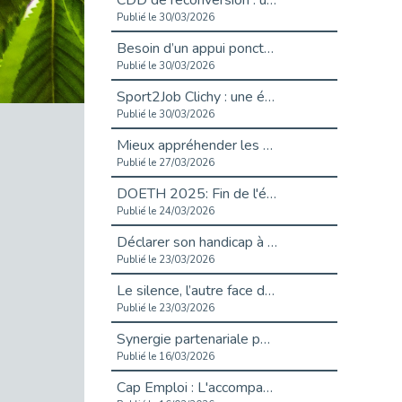
CDD de reconversion : un nouveau contrat pour sécuriser le changement de métier.
Publié le 30/03/2026
Besoin d’un appui ponctuel expertise handicap ?
Publié le 30/03/2026
Sport2Job Clichy : une édition altoséquanaise avec Cap Emploi 92.
Publié le 30/03/2026
Mieux appréhender les enjeux du handicap singulier en entreprise - vidéo
Publié le 27/03/2026
DOETH 2025: Fin de l'écrêtement
Publié le 24/03/2026
Déclarer son handicap à son employeur : un levier professionnel ?
Publié le 23/03/2026
Le silence, l’autre face du recrutement : un appel au respect des candidats.
Publié le 23/03/2026
Synergie partenariale pour l'Inclusion Professionnelle chez Orange
Publié le 16/03/2026
Cap Emploi : L'accompagnement EXH c’est quoi ?