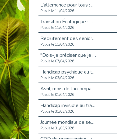
L’alternance pour tous : Cap Emploi 92 et Seine Ouest Entreprise et Emploi mobilisés à Boulogne-Billancourt
Publié le 11/04/2026
Transition Écologique : Les Cap Emploi 75,92 et 93 s’engagent pour un Numérique Responsable
Publié le 11/04/2026
Recrutement des seniors : Un levier de transformation pour les ETI franciliennes
Publié le 11/04/2026
"Dois-je préciser que je suis handicapé sur mon CV?"
Publié le 07/04/2026
Handicap psychique au travail : et si nous changions de regard - vidéo
Publié le 03/04/2026
Avril, mois de l’accompagnement dans l’emploi avec Cap emploi.
Publié le 01/04/2026
Handicap invisible au travail : se taire ou parler? - vidéo
Publié le 31/03/2026
Journée mondiale de sensibilisation à l’autisme
Publié le 31/03/2026