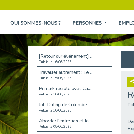
QUI SOMMES-NOUS ?
PERSONNES
EMPL
[Retour sur événement] L'inclusion au cœur de la Place de l'Emploi à La Défense !
Publié le 16/06/2026
Travailler autrement : Le défi de l'intégration des maladies chroniques en entreprise
Publié le 15/06/2026
Primark recrute avec Cap Emploi 92, une matinée couronnée de succès !
R
Publié le 10/06/2026
Job Dating de Colombes – Emploi et Insertion
Pu
Publié le 10/06/2026
Aborder l'entretien et la situation de handicap en toute confiance
Dan
Publié le 09/06/2026
Exp