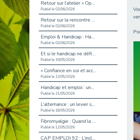
Retour sur l’atelier « Optimiser sa recherche d’emploi »
Vou
Publié le 02/06/2026
ver
Retour sur la rencontre entre Cap Emploi 92 et Thales (Campus Meudon)
Publié le 02/06/2026
Pou
Emploi & Handicap : Hachette Livre et Cap emploi 92 renforcent leur collaboration
Publié le 02/06/2026
Et si le handicap ne définissait plus la carrière ?
Publié le 30/05/2026
« Confiance en soi et acceptation du handicap » : un levier puissant vers l’emploi
Publié le 22/05/2026
Handicap et emploi : une matinée pour briser les tabous
Publié le 21/05/2026
L’alternance : un levier stratégique pour recruter et inclure durablement
Publié le 18/05/2026
Fibromyalgie : Quand la douleur invisible s’invite au bureau
Publié le 12/05/2026
CAP EMPLOI 92 : L’inclusion portée à son sommet, bien au-delà des quotas