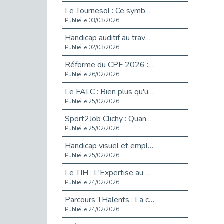
Le Tournesol : Ce symbole discret qui change la vie des personnes en situation de handicap invisible
Publié le 03/03/2026
Handicap auditif au travail : rendre l’invisible accessible
Publié le 02/03/2026
Réforme du CPF 2026 : Ce qui change ce printemps pour vos droits à la formation
Publié le 26/02/2026
Le FALC : Bien plus qu'une écriture, un levier d'inclusion
Publié le 25/02/2026
Sport2Job Clichy : Quand le terrain devient le plus beau des bureaux
Publié le 25/02/2026
Handicap visuel et emploi : lever les obstacles pour révéler les - vidéo
Publié le 25/02/2026
Le TIH : L'Expertise au Service de l'Inclusion
Publié le 24/02/2026
Parcours THalents : La complémentarité au service de l'Emploi.
Publié le 24/02/2026