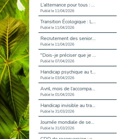
L’alternance pour tous : Cap Emploi 92 et Seine Ouest Entreprise et Emploi mobilisés à Boulogne-Billancourt
Publié le 11/04/2026
Transition Écologique : Les Cap Emploi 75,92 et 93 s’engagent pour un Numérique Responsable
Publié le 11/04/2026
Recrutement des seniors : Un levier de transformation pour les ETI franciliennes
Publié le 11/04/2026
"Dois-je préciser que je suis handicapé sur mon CV?"
Publié le 07/04/2026
Handicap psychique au travail : et si nous changions de regard - vidéo
Publié le 03/04/2026
Avril, mois de l’accompagnement dans l’emploi avec Cap emploi.
Publié le 01/04/2026
Handicap invisible au travail : se taire ou parler? - vidéo
Publié le 31/03/2026
Journée mondiale de sensibilisation à l’autisme
Publié le 31/03/2026