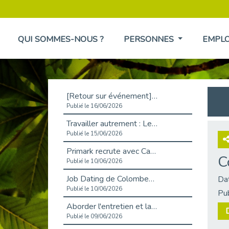
QUI SOMMES-NOUS ?
PERSONNES
EMPL
[Retour sur événement] L'inclusion au cœur de la Place de l'Emploi à La Défense !
Publié le 16/06/2026
Travailler autrement : Le défi de l'intégration des maladies chroniques en entreprise
Publié le 15/06/2026
Primark recrute avec Cap Emploi 92, une matinée couronnée de succès !
C
Publié le 10/06/2026
Job Dating de Colombes – Emploi et Insertion
Da
Publié le 10/06/2026
Pu
Aborder l'entretien et la situation de handicap en toute confiance
Publié le 09/06/2026