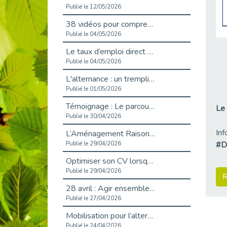
Publié le 12/05/2026
38 vidéos pour comprendre et agir durablement
Publié le 04/05/2026
Le taux d’emploi direct dans la fonction publique dépasse 6 % en 2025
Publié le 04/05/2026
L'alternance : un tremplin vers l'emploi aussi pour les personnes en situation de handicap
Publié le 01/05/2026
Témoignage : Le parcours de Marc, 44 ans
Le 
Publié le 30/04/2026
Inf
L’Aménagement Raisonnable : Un Levier pour l’Équité
#D
Publié le 29/04/2026
Optimiser son CV lorsqu’on est en situation de handicap
Publié le 29/04/2026
R
28 avril : Agir ensemble pour une culture de prévention au travail
Publié le 27/04/2026
Mobilisation pour l’alternance et le handicap
Publié le 24/04/2026