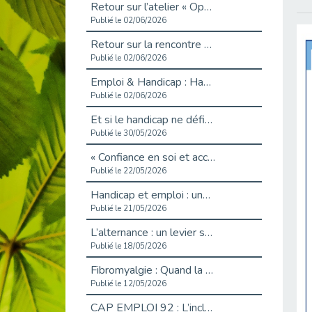
Retour sur l’atelier « Optimiser sa recherche d’emploi »
Publié le 02/06/2026
Retour sur la rencontre entre Cap Emploi 92 et Thales (Campus Meudon)
Publié le 02/06/2026
Emploi & Handicap : Hachette Livre et Cap emploi 92 renforcent leur collaboration
Publié le 02/06/2026
Et si le handicap ne définissait plus la carrière ?
Publié le 30/05/2026
« Confiance en soi et acceptation du handicap » : un levier puissant vers l’emploi
Publié le 22/05/2026
Handicap et emploi : une matinée pour briser les tabous
Publié le 21/05/2026
L’alternance : un levier stratégique pour recruter et inclure durablement
Publié le 18/05/2026
Fibromyalgie : Quand la douleur invisible s’invite au bureau
Publié le 12/05/2026
CAP EMPLOI 92 : L’inclusion portée à son sommet, bien au-delà des quotas