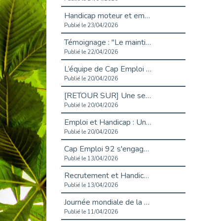
Handicap moteur et emploi : réussir ses recrutements vidéo
Publié le 23/04/2026
Témoignage : "Le maintien en emploi est un investissement, pas une contrainte."
Publié le 22/04/2026
L’équipe de Cap Emploi 92 s’agrandit : Bienvenue à Charmila, Khoudia et Fadila !
Publié le 20/04/2026
[RETOUR SUR] Une session de recrutement inclusive réussie à Asnières !
Publié le 20/04/2026
Emploi et Handicap : Une alliance de style entre Cap Emploi 92 et La Cravate Solidaire
Publié le 20/04/2026
Cap Emploi 92 s'engage pour la santé mentale : La formation PSSM au cœur de l'accompagnement
Publié le 13/04/2026
Recrutement et Handicap : Et si vous testiez avant de vous engager ?
Publié le 13/04/2026
Journée mondiale de la maladie de Parkinson : Mieux comprendre pour mieux accompagner
Publié le 11/04/2026