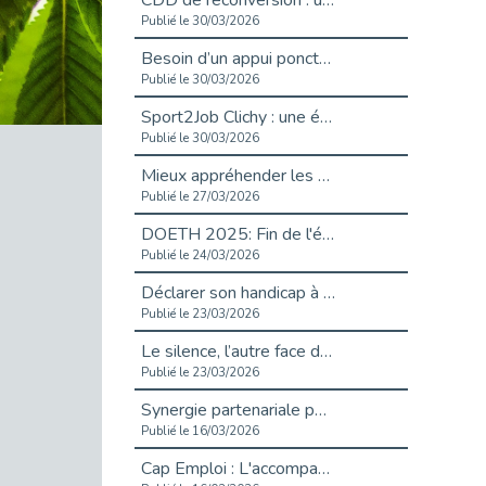
CDD de reconversion : un nouveau contrat pour sécuriser le changement de métier.
Publié le 30/03/2026
Besoin d’un appui ponctuel expertise handicap ?
Publié le 30/03/2026
Sport2Job Clichy : une édition altoséquanaise avec Cap Emploi 92.
Publié le 30/03/2026
Mieux appréhender les enjeux du handicap singulier en entreprise - vidéo
Publié le 27/03/2026
DOETH 2025: Fin de l'écrêtement
Publié le 24/03/2026
Déclarer son handicap à son employeur : un levier professionnel ?
Publié le 23/03/2026
Le silence, l’autre face du recrutement : un appel au respect des candidats.
Publié le 23/03/2026
Synergie partenariale pour l'Inclusion Professionnelle chez Orange
Publié le 16/03/2026
Cap Emploi : L'accompagnement EXH c’est quoi ?