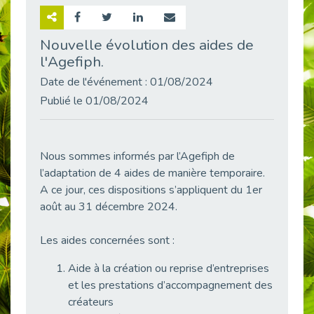
Retour sur la rencontre entre Cap Emploi 92 et Thales (Campus Meudon)
Publié le 02/06/2026
Nouvelle évolution des aides de
l'Agefiph.
Emploi & Handicap : Hachette Livre et Cap emploi 92 renforcent leur collaboration
Publié le 02/06/2026
Date de l'événement : 01/08/2024
Et si le handicap ne définissait plus la carrière ?
Publié le 01/08/2024
Publié le 30/05/2026
« Confiance en soi et acceptation du handicap » : un levier puissant vers l’emploi
Publié le 22/05/2026
Nous sommes informés par l’Agefiph de
l’adaptation de 4 aides de manière temporaire.
Handicap et emploi : une matinée pour briser les tabous
Publié le 21/05/2026
A ce jour, ces dispositions s’appliquent du 1er
août au 31 décembre 2024.
L’alternance : un levier stratégique pour recruter et inclure durablement
Publié le 18/05/2026
Les aides concernées sont :
Fibromyalgie : Quand la douleur invisible s’invite au bureau
Publié le 12/05/2026
Aide à la création ou reprise d’entreprises
et les prestations d’accompagnement des
CAP EMPLOI 92 : L’inclusion portée à son sommet, bien au-delà des quotas
créateurs
Publié le 12/05/2026