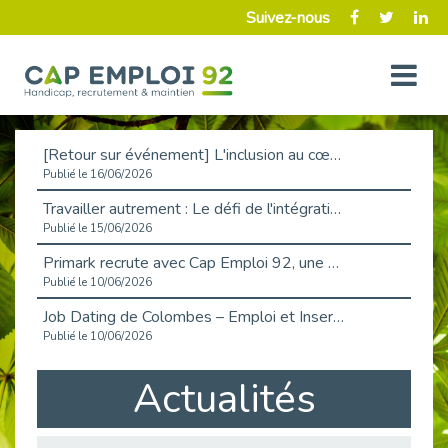
Suivez-nous
[Retour sur événement] L'inclusion au cœur de la Place de l'Emploi à La Défense !
Publié le 16/06/2026
Travailler autrement : Le défi de l'intégration des maladies chroniques en entreprise
Publié le 15/06/2026
Primark recrute avec Cap Emploi 92, une matinée couronnée de succès !
Publié le 10/06/2026
Job Dating de Colombes – Emploi et Insertion
Publié le 10/06/2026
Aborder l'entretien et la situation de handicap en toute confiance
Actualités
Publié le 09/06/2026
Retour sur l’atelier « Optimiser sa recherche d’emploi »
Publié le 02/06/2026