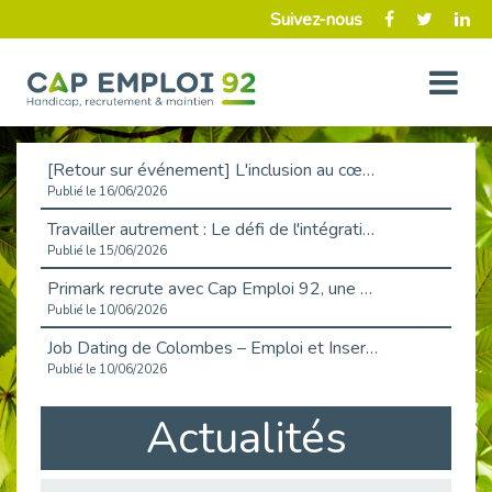
Suivez-nous
[Retour sur événement] L'inclusion au cœur de la Place de l'Emploi à La Défense !
Publié le 16/06/2026
Travailler autrement : Le défi de l'intégration des maladies chroniques en entreprise
Publié le 15/06/2026
Primark recrute avec Cap Emploi 92, une matinée couronnée de succès !
Publié le 10/06/2026
Job Dating de Colombes – Emploi et Insertion
Publié le 10/06/2026
Aborder l'entretien et la situation de handicap en toute confiance
Actualités
Publié le 09/06/2026
Retour sur l’atelier « Optimiser sa recherche d’emploi »
Publié le 02/06/2026