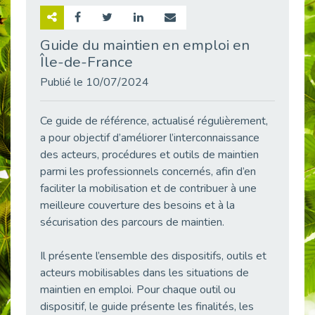
Retour sur la rencontre entre Cap Emploi 92 et Thales (Campus Meudon)
Publié le 02/06/2026
Guide du maintien en emploi en
Île-de-France
Emploi & Handicap : Hachette Livre et Cap emploi 92 renforcent leur collaboration
Publié le 02/06/2026
Publié le 10/07/2024
Et si le handicap ne définissait plus la carrière ?
Publié le 30/05/2026
Ce guide de référence, actualisé régulièrement,
« Confiance en soi et acceptation du handicap » : un levier puissant vers l’emploi
a pour objectif d’améliorer l’interconnaissance
Publié le 22/05/2026
des acteurs, procédures et outils de maintien
parmi les professionnels concernés, afin d’en
Handicap et emploi : une matinée pour briser les tabous
faciliter la mobilisation et de contribuer à une
Publié le 21/05/2026
meilleure couverture des besoins et à la
L’alternance : un levier stratégique pour recruter et inclure durablement
sécurisation des parcours de maintien.
Publié le 18/05/2026
Fibromyalgie : Quand la douleur invisible s’invite au bureau
Il présente l’ensemble des dispositifs, outils et
Publié le 12/05/2026
acteurs mobilisables dans les situations de
CAP EMPLOI 92 : L’inclusion portée à son sommet, bien au-delà des quotas
maintien en emploi. Pour chaque outil ou
Publié le 12/05/2026
dispositif, le guide présente les finalités, les