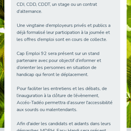
CDI, CDD, CDDT, un stage ou un contrat
38 vidéos pour comprendre et agir durablement
Publié le 04/05/2026
d’alternance.
Le taux d’emploi direct dans la fonction publique dépasse 6 % en 2025
Une vingtaine d’employeurs privés et publics a
Publié le 04/05/2026
déjà formalisé leur participation à la journée et
L'alternance : un tremplin vers l'emploi aussi pour les personnes en situation de handicap
les offres d’emploi sont en cours de collecte.
Publié le 01/05/2026
Témoignage : Le parcours de Marc, 44 ans
Cap Emploi 92 sera présent sur un stand
Publié le 30/04/2026
partenaire avec pour objectif d’informer et
d’orienter les personnes en situation de
L’Aménagement Raisonnable : Un Levier pour l’Équité
Publié le 29/04/2026
handicap qui feront le déplacement.
Optimiser son CV lorsqu’on est en situation de handicap
Pour faciliter les entretiens et les débats, de
Publié le 29/04/2026
l’inauguration à la clôture de l’évènement,
28 avril : Agir ensemble pour une culture de prévention au travail
Accéo-Tadéo permettra d’assurer l'accessibilité
Publié le 27/04/2026
aux sourds ou malentendants.
Mobilisation pour l’alternance et le handicap
Publié le 24/04/2026
Afin d'aider les candidats et aidants dans leurs
démarches MDPH, Easy Handi sera présent
Handicap moteur et emploi : réussir ses recrutements vidéo