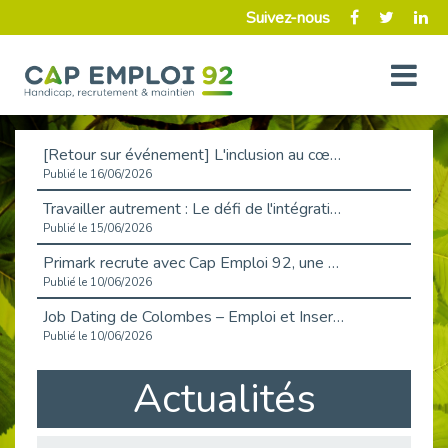
Suivez-nous
[Retour sur événement] L'inclusion au cœur de la Place de l'Emploi à La Défense !
Publié le 16/06/2026
Travailler autrement : Le défi de l'intégration des maladies chroniques en entreprise
Publié le 15/06/2026
Primark recrute avec Cap Emploi 92, une matinée couronnée de succès !
Publié le 10/06/2026
Job Dating de Colombes – Emploi et Insertion
Publié le 10/06/2026
Aborder l'entretien et la situation de handicap en toute confiance
Actualités
Publié le 09/06/2026
Retour sur l’atelier « Optimiser sa recherche d’emploi »
Publié le 02/06/2026