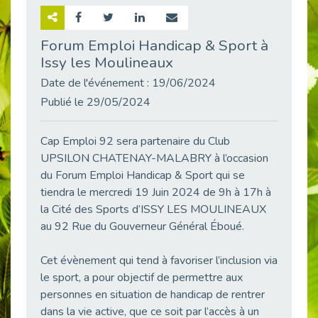
Retour sur la rencontre entre Cap Emploi 92 et Thales (Campus Meudon)
Publié le 02/06/2026
Forum Emploi Handicap & Sport à
Issy les Moulineaux
Emploi & Handicap : Hachette Livre et Cap emploi 92 renforcent leur collaboration
Publié le 02/06/2026
Date de l'événement : 19/06/2024
Et si le handicap ne définissait plus la carrière ?
Publié le 29/05/2024
Publié le 30/05/2026
« Confiance en soi et acceptation du handicap » : un levier puissant vers l’emploi
Cap Emploi 92 sera partenaire du Club
Publié le 22/05/2026
UPSILON CHATENAY-MALABRY à l’occasion
du Forum Emploi Handicap & Sport qui se
Handicap et emploi : une matinée pour briser les tabous
Publié le 21/05/2026
tiendra le mercredi 19 Juin 2024 de 9h à 17h à
la Cité des Sports d’ISSY LES MOULINEAUX
L’alternance : un levier stratégique pour recruter et inclure durablement
au 92 Rue du Gouverneur Général Éboué.
Publié le 18/05/2026
Fibromyalgie : Quand la douleur invisible s’invite au bureau
Cet évènement qui tend à favoriser l’inclusion via
Publié le 12/05/2026
le sport, a pour objectif de permettre aux
CAP EMPLOI 92 : L’inclusion portée à son sommet, bien au-delà des quotas
personnes en situation de handicap de rentrer
Publié le 12/05/2026
dans la vie active, que ce soit par l’accès à un