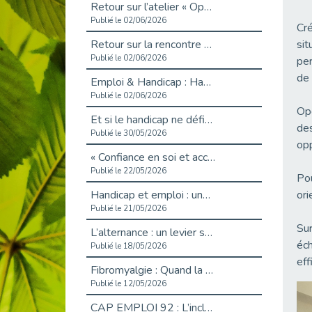
Retour sur l’atelier « Optimiser sa recherche d’emploi »
Publié le 02/06/2026
Cré
Retour sur la rencontre entre Cap Emploi 92 et Thales (Campus Meudon)
sit
Publié le 02/06/2026
per
de 
Emploi & Handicap : Hachette Livre et Cap emploi 92 renforcent leur collaboration
Publié le 02/06/2026
Ope
Et si le handicap ne définissait plus la carrière ?
des
Publié le 30/05/2026
opp
« Confiance en soi et acceptation du handicap » : un levier puissant vers l’emploi
Publié le 22/05/2026
Pou
Handicap et emploi : une matinée pour briser les tabous
ori
Publié le 21/05/2026
Sur
L’alternance : un levier stratégique pour recruter et inclure durablement
éch
Publié le 18/05/2026
eff
Fibromyalgie : Quand la douleur invisible s’invite au bureau
Publié le 12/05/2026
CAP EMPLOI 92 : L’inclusion portée à son sommet, bien au-delà des quotas