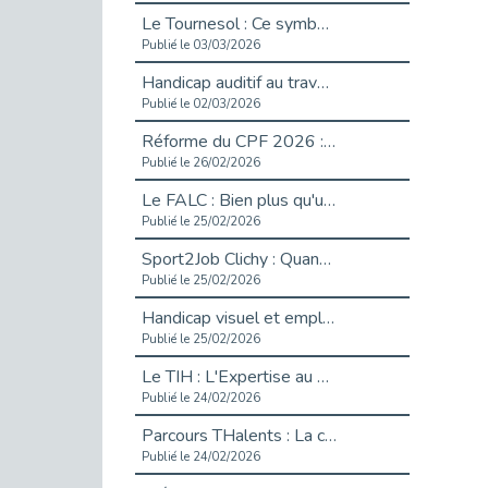
Le Tournesol : Ce symbole discret qui change la vie des personnes en situation de handicap invisible
Publié le 03/03/2026
Handicap auditif au travail : rendre l’invisible accessible
Publié le 02/03/2026
Réforme du CPF 2026 : Ce qui change ce printemps pour vos droits à la formation
Publié le 26/02/2026
Le FALC : Bien plus qu'une écriture, un levier d'inclusion
Publié le 25/02/2026
Sport2Job Clichy : Quand le terrain devient le plus beau des bureaux
Publié le 25/02/2026
Handicap visuel et emploi : lever les obstacles pour révéler les - vidéo
Publié le 25/02/2026
Le TIH : L'Expertise au Service de l'Inclusion
Publié le 24/02/2026
Parcours THalents : La complémentarité au service de l'Emploi.
Publié le 24/02/2026