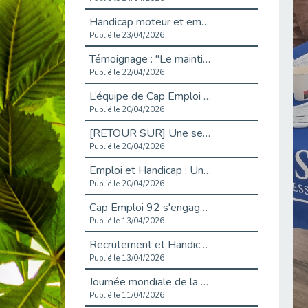
Handicap moteur et emploi : réussir ses recrutements vidéo
Publié le 23/04/2026
Témoignage : "Le maintien en emploi est un investissement, pas une contrainte."
Publié le 22/04/2026
L’équipe de Cap Emploi 92 s’agrandit : Bienvenue à Charmila, Khoudia et Fadila !
Publié le 20/04/2026
[RETOUR SUR] Une session de recrutement inclusive réussie à Asnières !
Publié le 20/04/2026
Emploi et Handicap : Une alliance de style entre Cap Emploi 92 et La Cravate Solidaire
Publié le 20/04/2026
Cap Emploi 92 s'engage pour la santé mentale : La formation PSSM au cœur de l'accompagnement
Publié le 13/04/2026
Recrutement et Handicap : Et si vous testiez avant de vous engager ?
Publié le 13/04/2026
Journée mondiale de la maladie de Parkinson : Mieux comprendre pour mieux accompagner
Publié le 11/04/2026