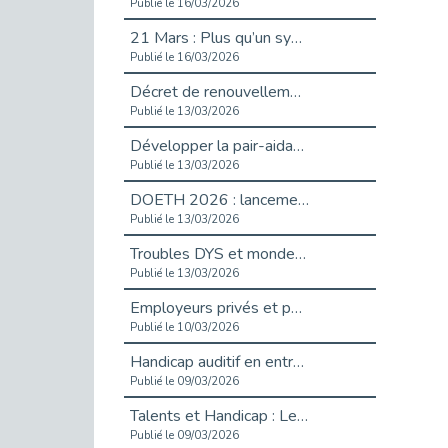
Publié le 16/03/2026
21 Mars : Plus qu’un symbole, un engagement pour l’inclusion
Publié le 16/03/2026
Décret de renouvellement de l'aide aux employeurs d'apprentis
Publié le 13/03/2026
Développer la pair-aidance en santé mentale : guide pour les employeurs
Publié le 13/03/2026
DOETH 2026 : lancement de la campagne pour les employeurs publics
Publié le 13/03/2026
Troubles DYS et monde du travail : mieux comprendre pour mieux accompagner _ vidéo
Publié le 13/03/2026
Employeurs privés et publics : vigilance face aux démarchages liés à l’OETH en 2026
Publié le 10/03/2026
Handicap auditif en entreprise, aménagements pour sécuriser la communication - vidéo
Publié le 09/03/2026
Talents et Handicap : Le Top 10 des métiers plébiscités dans les Hauts-de-Seine
Publié le 09/03/2026