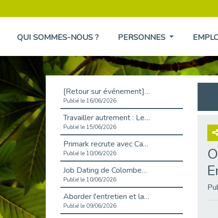
QUI SOMMES-NOUS ?
PERSONNES
EMPL
[Retour sur événement] L'inclusion au cœur de la Place de l'Emploi à La Défense !
Publié le 16/06/2026
Travailler autrement : Le défi de l'intégration des maladies chroniques en entreprise
Publié le 15/06/2026
Primark recrute avec Cap Emploi 92, une matinée couronnée de succès !
O
Publié le 10/06/2026
E
Job Dating de Colombes – Emploi et Insertion
Publié le 10/06/2026
Pu
Aborder l'entretien et la situation de handicap en toute confiance
Publié le 09/06/2026