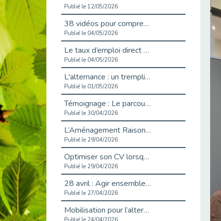
Publié le 12/05/2026
38 vidéos pour comprendre et agir durablement
Publié le 04/05/2026
Le taux d’emploi direct dans la fonction publique dépasse 6 % en 2025
Publié le 04/05/2026
L'alternance : un tremplin vers l'emploi aussi pour les personnes en situation de handicap
Publié le 01/05/2026
Témoignage : Le parcours de Marc, 44 ans
Publié le 30/04/2026
L’Aménagement Raisonnable : Un Levier pour l’Équité
Publié le 29/04/2026
Optimiser son CV lorsqu’on est en situation de handicap
Publié le 29/04/2026
28 avril : Agir ensemble pour une culture de prévention au travail
Publié le 27/04/2026
Mobilisation pour l’alternance et le handicap
Publié le 24/04/2026