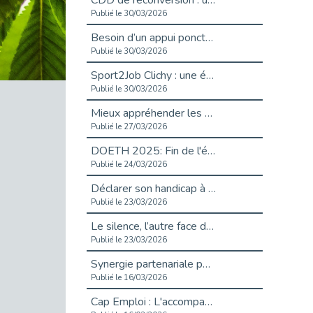
CDD de reconversion : un nouveau contrat pour sécuriser le changement de métier.
Publié le 30/03/2026
Besoin d’un appui ponctuel expertise handicap ?
Publié le 30/03/2026
Sport2Job Clichy : une édition altoséquanaise avec Cap Emploi 92.
Publié le 30/03/2026
Mieux appréhender les enjeux du handicap singulier en entreprise - vidéo
Publié le 27/03/2026
DOETH 2025: Fin de l'écrêtement
Publié le 24/03/2026
Déclarer son handicap à son employeur : un levier professionnel ?
Publié le 23/03/2026
Le silence, l’autre face du recrutement : un appel au respect des candidats.
Publié le 23/03/2026
Synergie partenariale pour l'Inclusion Professionnelle chez Orange
Publié le 16/03/2026
Cap Emploi : L'accompagnement EXH c’est quoi ?