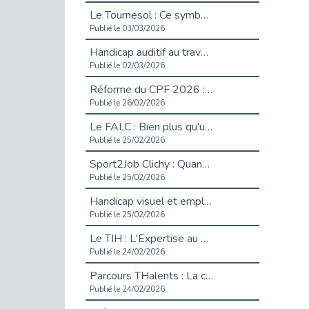
Le Tournesol : Ce symbole discret qui change la vie des personnes en situation de handicap invisible
Publié le 03/03/2026
Handicap auditif au travail : rendre l’invisible accessible
Publié le 02/03/2026
Réforme du CPF 2026 : Ce qui change ce printemps pour vos droits à la formation
Publié le 26/02/2026
Le FALC : Bien plus qu'une écriture, un levier d'inclusion
Publié le 25/02/2026
Sport2Job Clichy : Quand le terrain devient le plus beau des bureaux
Publié le 25/02/2026
Handicap visuel et emploi : lever les obstacles pour révéler les - vidéo
Publié le 25/02/2026
Le TIH : L'Expertise au Service de l'Inclusion
Publié le 24/02/2026
Parcours THalents : La complémentarité au service de l'Emploi.
Publié le 24/02/2026