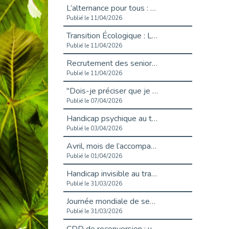
L’alternance pour tous : Cap Emploi 92 et Seine Ouest Entreprise et Emploi mobilisés à Boulogne-Billancourt
Publié le 11/04/2026
Transition Écologique : Les Cap Emploi 75,92 et 93 s’engagent pour un Numérique Responsable
Publié le 11/04/2026
Recrutement des seniors : Un levier de transformation pour les ETI franciliennes
Publié le 11/04/2026
"Dois-je préciser que je suis handicapé sur mon CV?"
Publié le 07/04/2026
Handicap psychique au travail : et si nous changions de regard - vidéo
Publié le 03/04/2026
Avril, mois de l’accompagnement dans l’emploi avec Cap emploi.
Publié le 01/04/2026
Handicap invisible au travail : se taire ou parler? - vidéo
Publié le 31/03/2026
Journée mondiale de sensibilisation à l’autisme
Publié le 31/03/2026