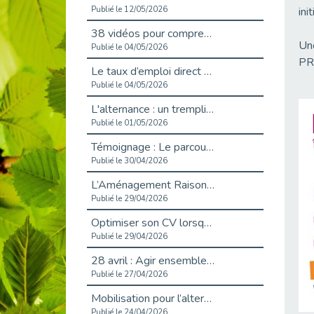
Publié le 12/05/2026
init
38 vidéos pour comprendre et agir durablement
Une
Publié le 04/05/2026
PRI
Le taux d’emploi direct dans la fonction publique dépasse 6 % en 2025
Publié le 04/05/2026
L'alternance : un tremplin vers l'emploi aussi pour les personnes en situation de handicap
Publié le 01/05/2026
Témoignage : Le parcours de Marc, 44 ans
Publié le 30/04/2026
L’Aménagement Raisonnable : Un Levier pour l’Équité
Publié le 29/04/2026
Optimiser son CV lorsqu’on est en situation de handicap
Publié le 29/04/2026
28 avril : Agir ensemble pour une culture de prévention au travail
Publié le 27/04/2026
Mobilisation pour l’alternance et le handicap
Publié le 24/04/2026