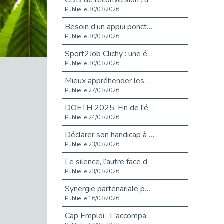
CDD de reconversion : un nouveau contrat pour sécuriser le changement de métier.
Publié le 30/03/2026
Besoin d’un appui ponctuel expertise handicap ?
Publié le 30/03/2026
Sport2Job Clichy : une édition altoséquanaise avec Cap Emploi 92.
Publié le 30/03/2026
Mieux appréhender les enjeux du handicap singulier en entreprise - vidéo
Publié le 27/03/2026
DOETH 2025: Fin de l'écrêtement
Publié le 24/03/2026
Déclarer son handicap à son employeur : un levier professionnel ?
Publié le 23/03/2026
Le silence, l’autre face du recrutement : un appel au respect des candidats.
Publié le 23/03/2026
Synergie partenariale pour l'Inclusion Professionnelle chez Orange
Publié le 16/03/2026
Cap Emploi : L'accompagnement EXH c’est quoi ?