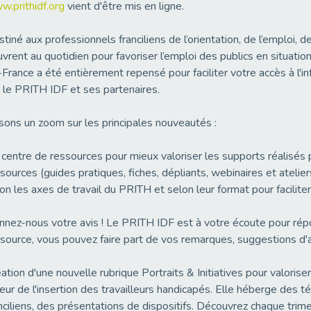
.prithidf.org
vient d'être mis en ligne.
tiné aux professionnels franciliens de l’orientation, de l’emploi, d
vrent au quotidien pour favoriser l’emploi des publics en situatio
France a été entièrement repensé pour faciliter votre accès à l'
 le PRITH IDF et ses partenaires.
sons un zoom sur les principales nouveautés :
centre de ressources pour mieux valoriser les supports réalisés 
sources (guides pratiques, fiches, dépliants, webinaires et atelie
on les axes de travail du PRITH et selon leur format pour facilite
nez-nous votre avis ! Le PRITH IDF est à votre écoute pour rép
source, vous pouvez faire part de vos remarques, suggestions d'a
ation d'une nouvelle rubrique Portraits & Initiatives pour valoriser 
eur de l'insertion des travailleurs handicapés. Elle héberge des
nciliens, des présentations de dispositifs. Découvrez chaque trim