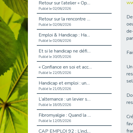
www
Retour sur l’atelier « Optimiser sa recherche d’emploi »
Publié le 02/06/2026
Des
Retour sur la rencontre entre Cap Emploi 92 et Thales (Campus Meudon)
oeu
Publié le 02/06/2026
de-
Emploi & Handicap : Hachette Livre et Cap emploi 92 renforcent leur collaboration
par
Publié le 02/06/2026
Et si le handicap ne définissait plus la carrière ?
Fai
Publié le 30/05/2026
Un 
« Confiance en soi et acceptation du handicap » : un levier puissant vers l’emploi
Publié le 22/05/2026
res
sel
Handicap et emploi : une matinée pour briser les tabous
Publié le 21/05/2026
Don
L’alternance : un levier stratégique pour recruter et inclure durablement
res
Publié le 18/05/2026
Fibromyalgie : Quand la douleur invisible s’invite au bureau
Cré
Publié le 12/05/2026
fav
fra
CAP EMPLOI 92 : L’inclusion portée à son sommet, bien au-delà des quotas