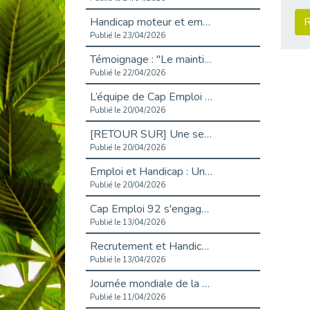
R
Handicap moteur et emploi : réussir ses recrutements vidéo
Publié le 23/04/2026
Témoignage : "Le maintien en emploi est un investissement, pas une contrainte."
Publié le 22/04/2026
L’équipe de Cap Emploi 92 s’agrandit : Bienvenue à Charmila, Khoudia et Fadila !
Publié le 20/04/2026
[RETOUR SUR] Une session de recrutement inclusive réussie à Asnières !
Publié le 20/04/2026
Emploi et Handicap : Une alliance de style entre Cap Emploi 92 et La Cravate Solidaire
Publié le 20/04/2026
Cap Emploi 92 s'engage pour la santé mentale : La formation PSSM au cœur de l'accompagnement
Publié le 13/04/2026
Recrutement et Handicap : Et si vous testiez avant de vous engager ?
Publié le 13/04/2026
Journée mondiale de la maladie de Parkinson : Mieux comprendre pour mieux accompagner
Publié le 11/04/2026