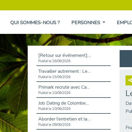
QUI SOMMES-NOUS ?
PERSONNES
EMPL
[Retour sur événement] L'inclusion au cœur de la Place de l'Emploi à La Défense !
Publié le 16/06/2026
Travailler autrement : Le défi de l'intégration des maladies chroniques en entreprise
Publié le 15/06/2026
Primark recrute avec Cap Emploi 92, une matinée couronnée de succès !
L
Publié le 10/06/2026
Job Dating de Colombes – Emploi et Insertion
Da
Publié le 10/06/2026
Pu
Aborder l'entretien et la situation de handicap en toute confiance
Publié le 09/06/2026
Fru