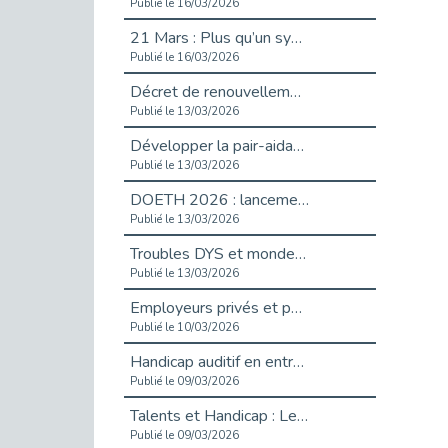
Publié le 16/03/2026
21 Mars : Plus qu’un symbole, un engagement pour l’inclusion
Publié le 16/03/2026
Décret de renouvellement de l'aide aux employeurs d'apprentis
Publié le 13/03/2026
Développer la pair-aidance en santé mentale : guide pour les employeurs
Publié le 13/03/2026
DOETH 2026 : lancement de la campagne pour les employeurs publics
Publié le 13/03/2026
Troubles DYS et monde du travail : mieux comprendre pour mieux accompagner _ vidéo
Publié le 13/03/2026
Employeurs privés et publics : vigilance face aux démarchages liés à l’OETH en 2026
Publié le 10/03/2026
Handicap auditif en entreprise, aménagements pour sécuriser la communication - vidéo
Publié le 09/03/2026
Talents et Handicap : Le Top 10 des métiers plébiscités dans les Hauts-de-Seine
Publié le 09/03/2026