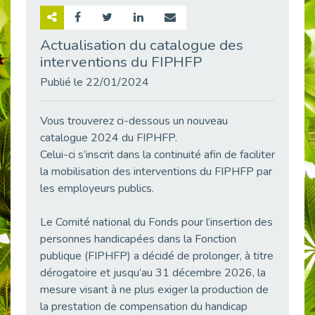
Retour sur la rencontre entre Cap Emploi 92 et Thales (Campus Meudon)
Publié le 02/06/2026
Actualisation du catalogue des
interventions du FIPHFP
Emploi & Handicap : Hachette Livre et Cap emploi 92 renforcent leur collaboration
Publié le 02/06/2026
Publié le 22/01/2024
Et si le handicap ne définissait plus la carrière ?
Publié le 30/05/2026
Vous trouverez ci-dessous un nouveau
« Confiance en soi et acceptation du handicap » : un levier puissant vers l’emploi
catalogue 2024 du FIPHFP.
Publié le 22/05/2026
Celui-ci s’inscrit dans la continuité afin de faciliter
la mobilisation des interventions du FIPHFP par
Handicap et emploi : une matinée pour briser les tabous
les employeurs publics.
Publié le 21/05/2026
L’alternance : un levier stratégique pour recruter et inclure durablement
Le Comité national du Fonds pour l’insertion des
Publié le 18/05/2026
personnes handicapées dans la Fonction
Fibromyalgie : Quand la douleur invisible s’invite au bureau
publique (FIPHFP) a décidé de prolonger, à titre
Publié le 12/05/2026
dérogatoire et jusqu’au 31 décembre 2026, la
CAP EMPLOI 92 : L’inclusion portée à son sommet, bien au-delà des quotas
mesure visant à ne plus exiger la production de
Publié le 12/05/2026
la prestation de compensation du handicap