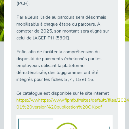
(PCH).
38 vidéos pour comprendre et agir durablement
Publié le 04/05/2026
Par ailleurs, l’aide au parcours sera désormais
Le taux d’emploi direct dans la fonction publique dépasse 6 % en 2025
mobilisable à chaque étape du parcours. A
Publié le 04/05/2026
compter de 2025, son montant sera aligné sur
L'alternance : un tremplin vers l'emploi aussi pour les personnes en situation de handicap
celui de l’AGEFIPH (530€).
Publié le 01/05/2026
Témoignage : Le parcours de Marc, 44 ans
Enfin, afin de faciliter la compréhension du
Publié le 30/04/2026
dispositif de paiements échelonnés par les
employeurs utilisant la plateforme
L’Aménagement Raisonnable : Un Levier pour l’Équité
dématérialisée, des logigrammes ont été
Publié le 29/04/2026
intégrés pour les fiches 5 ,7 , 15 et 16.
Optimiser son CV lorsqu’on est en situation de handicap
Publié le 29/04/2026
Ce catalogue est disponible sur le site internet
28 avril : Agir ensemble pour une culture de prévention au travail
https://wwhttps://www.fiphfp.fr/sites/default/files
Publié le 27/04/2026
01%20version%20publication%20OK.pdf
Mobilisation pour l’alternance et le handicap
Publié le 24/04/2026
Handicap moteur et emploi : réussir ses recrutements vidéo