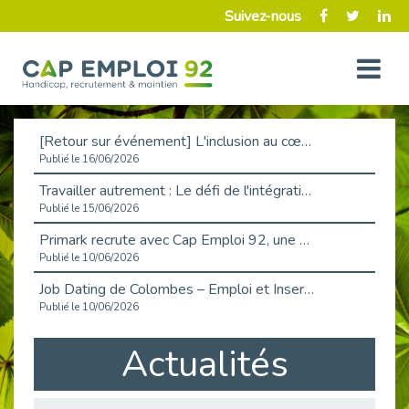
Suivez-nous
[Retour sur événement] L'inclusion au cœur de la Place de l'Emploi à La Défense !
Publié le 16/06/2026
Travailler autrement : Le défi de l'intégration des maladies chroniques en entreprise
Publié le 15/06/2026
Primark recrute avec Cap Emploi 92, une matinée couronnée de succès !
Publié le 10/06/2026
Job Dating de Colombes – Emploi et Insertion
Publié le 10/06/2026
Aborder l'entretien et la situation de handicap en toute confiance
Actualités
Publié le 09/06/2026
Retour sur l’atelier « Optimiser sa recherche d’emploi »
Publié le 02/06/2026