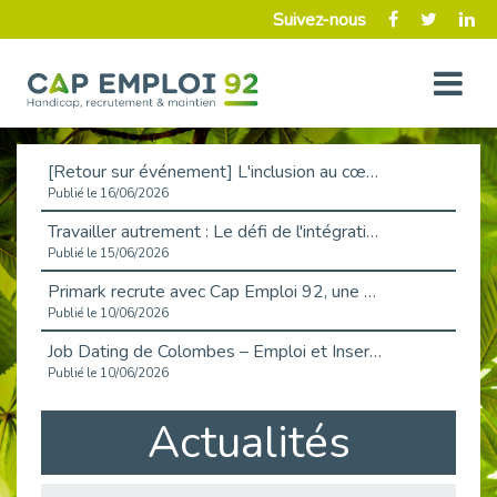
Suivez-nous
[Retour sur événement] L'inclusion au cœur de la Place de l'Emploi à La Défense !
Publié le 16/06/2026
Travailler autrement : Le défi de l'intégration des maladies chroniques en entreprise
Publié le 15/06/2026
Primark recrute avec Cap Emploi 92, une matinée couronnée de succès !
Publié le 10/06/2026
Job Dating de Colombes – Emploi et Insertion
Publié le 10/06/2026
Aborder l'entretien et la situation de handicap en toute confiance
Actualités
Publié le 09/06/2026
Retour sur l’atelier « Optimiser sa recherche d’emploi »
Publié le 02/06/2026