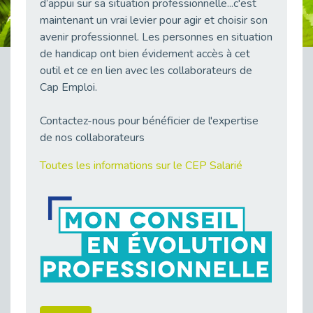
d’appui sur sa situation professionnelle...c'est
38 vidéos pour comprendre et agir durablement
maintenant un vrai levier pour agir et choisir son
Publié le 04/05/2026
avenir professionnel. Les personnes en situation
Le taux d’emploi direct dans la fonction publique dépasse 6 % en 2025
de handicap ont bien évidement accès à cet
Publié le 04/05/2026
outil et ce en lien avec les collaborateurs de
L'alternance : un tremplin vers l'emploi aussi pour les personnes en situation de handicap
Cap Emploi.
Publié le 01/05/2026
Contactez-nous pour bénéficier de l'expertise
Témoignage : Le parcours de Marc, 44 ans
de nos collaborateurs
Publié le 30/04/2026
L’Aménagement Raisonnable : Un Levier pour l’Équité
Toutes les informations sur le CEP Salarié
Publié le 29/04/2026
Optimiser son CV lorsqu’on est en situation de handicap
Publié le 29/04/2026
28 avril : Agir ensemble pour une culture de prévention au travail
Publié le 27/04/2026
Mobilisation pour l’alternance et le handicap
Publié le 24/04/2026
Handicap moteur et emploi : réussir ses recrutements vidéo