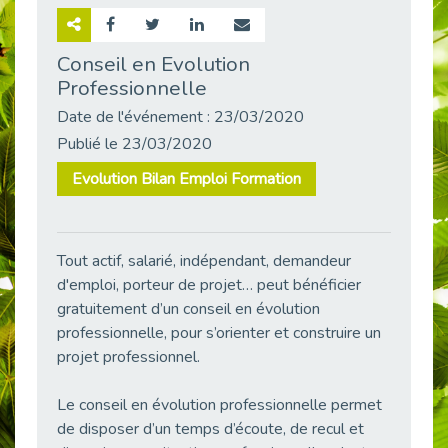
Retour sur la rencontre entre Cap Emploi 92 et Thales (Campus Meudon)
Publié le 02/06/2026
Conseil en Evolution
Professionnelle
Emploi & Handicap : Hachette Livre et Cap emploi 92 renforcent leur collaboration
Publié le 02/06/2026
Date de l'événement : 23/03/2020
Et si le handicap ne définissait plus la carrière ?
Publié le 23/03/2020
Publié le 30/05/2026
Evolution Bilan Emploi Formation
« Confiance en soi et acceptation du handicap » : un levier puissant vers l’emploi
Publié le 22/05/2026
Handicap et emploi : une matinée pour briser les tabous
Tout actif, salarié, indépendant, demandeur
Publié le 21/05/2026
d'emploi, porteur de projet… peut bénéficier
L’alternance : un levier stratégique pour recruter et inclure durablement
gratuitement d’un conseil en évolution
Publié le 18/05/2026
professionnelle, pour s’orienter et construire un
Fibromyalgie : Quand la douleur invisible s’invite au bureau
projet professionnel.
Publié le 12/05/2026
Le conseil en évolution professionnelle permet
CAP EMPLOI 92 : L’inclusion portée à son sommet, bien au-delà des quotas
de disposer d’un temps d’écoute, de recul et
Publié le 12/05/2026