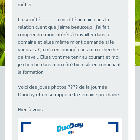
métier.
38 vidéos pour comprendre et agir durablement
Publié le 04/05/2026
La société ………… a un côté humain dans la
Le taux d’emploi direct dans la fonction publique dépasse 6 % en 2025
relation client que j'aime beaucoup , j’ai fait
Publié le 04/05/2026
comprendre mon intérêt à travailler dans le
L'alternance : un tremplin vers l'emploi aussi pour les personnes en situation de handicap
domaine et elles même m'ont demandé si le
Publié le 01/05/2026
voudrais. Ça m'a encouragé dans ma recherche
Témoignage : Le parcours de Marc, 44 ans
de travail. Elles vont me tenir au courant et moi,
Publié le 30/04/2026
je cherche dans mon côté bien sûr en continuant
la formation.
L’Aménagement Raisonnable : Un Levier pour l’Équité
Publié le 29/04/2026
Voici des jolies photos ???? de la journée
Optimiser son CV lorsqu’on est en situation de handicap
Duoday et on se rappelle la semaine prochaine.
Publié le 29/04/2026
28 avril : Agir ensemble pour une culture de prévention au travail
Bien à vous
Publié le 27/04/2026
Mobilisation pour l’alternance et le handicap
Publié le 24/04/2026
Handicap moteur et emploi : réussir ses recrutements vidéo