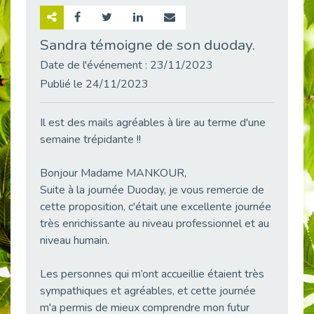
Retour sur la rencontre entre Cap Emploi 92 et Thales (Campus Meudon)
Publié le 02/06/2026
Sandra témoigne de son duoday.
Emploi & Handicap : Hachette Livre et Cap emploi 92 renforcent leur collaboration
Date de l'événement : 23/11/2023
Publié le 02/06/2026
Publié le 24/11/2023
Et si le handicap ne définissait plus la carrière ?
Publié le 30/05/2026
Il est des mails agréables à lire au terme d'une
« Confiance en soi et acceptation du handicap » : un levier puissant vers l’emploi
semaine trépidante !!
Publié le 22/05/2026
Bonjour Madame MANKOUR,
Handicap et emploi : une matinée pour briser les tabous
Publié le 21/05/2026
Suite à la journée Duoday, je vous remercie de
cette proposition, c'était une excellente journée
L’alternance : un levier stratégique pour recruter et inclure durablement
très enrichissante au niveau professionnel et au
Publié le 18/05/2026
niveau humain.
Fibromyalgie : Quand la douleur invisible s’invite au bureau
Publié le 12/05/2026
Les personnes qui m’ont accueillie étaient très
CAP EMPLOI 92 : L’inclusion portée à son sommet, bien au-delà des quotas
sympathiques et agréables, et cette journée
Publié le 12/05/2026
m'a permis de mieux comprendre mon futur