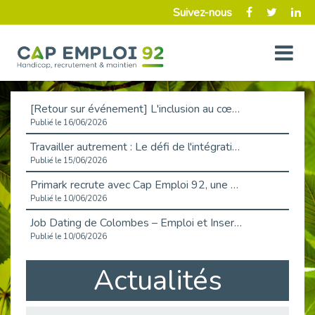
Suivez-nous
[Retour sur événement] L'inclusion au cœur de la Place de l'Emploi à La Défense !
Publié le 16/06/2026
Travailler autrement : Le défi de l'intégration des maladies chroniques en entreprise
Publié le 15/06/2026
Primark recrute avec Cap Emploi 92, une matinée couronnée de succès !
Publié le 10/06/2026
Job Dating de Colombes – Emploi et Insertion
Publié le 10/06/2026
Aborder l'entretien et la situation de handicap en toute confiance
Actualités
Publié le 09/06/2026
Retour sur l’atelier « Optimiser sa recherche d’emploi »
Publié le 02/06/2026