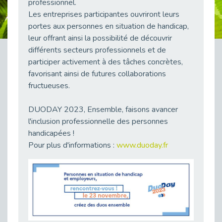
professionnel.
38 vidéos pour comprendre et agir durablement
Les entreprises participantes ouvriront leurs
Publié le 04/05/2026
portes aux personnes en situation de handicap,
Le taux d’emploi direct dans la fonction publique dépasse 6 % en 2025
leur offrant ainsi la possibilité de découvrir
Publié le 04/05/2026
différents secteurs professionnels et de
L'alternance : un tremplin vers l'emploi aussi pour les personnes en situation de handicap
participer activement à des tâches concrètes,
Publié le 01/05/2026
favorisant ainsi de futures collaborations
fructueuses.
Témoignage : Le parcours de Marc, 44 ans
Publié le 30/04/2026
DUODAY 2023, Ensemble, faisons avancer
L’Aménagement Raisonnable : Un Levier pour l’Équité
l'inclusion professionnelle des personnes
Publié le 29/04/2026
handicapées !
Optimiser son CV lorsqu’on est en situation de handicap
Pour plus d'informations :
www.duoday.fr
Publié le 29/04/2026
28 avril : Agir ensemble pour une culture de prévention au travail
Publié le 27/04/2026
Mobilisation pour l’alternance et le handicap
Publié le 24/04/2026
Handicap moteur et emploi : réussir ses recrutements vidéo