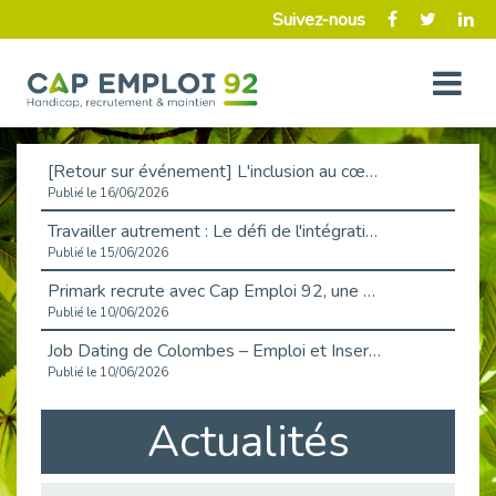
Suivez-nous
[Retour sur événement] L'inclusion au cœur de la Place de l'Emploi à La Défense !
Publié le 16/06/2026
Travailler autrement : Le défi de l'intégration des maladies chroniques en entreprise
Publié le 15/06/2026
Primark recrute avec Cap Emploi 92, une matinée couronnée de succès !
Publié le 10/06/2026
Job Dating de Colombes – Emploi et Insertion
Publié le 10/06/2026
Aborder l'entretien et la situation de handicap en toute confiance
Actualités
Publié le 09/06/2026
Retour sur l’atelier « Optimiser sa recherche d’emploi »
Publié le 02/06/2026