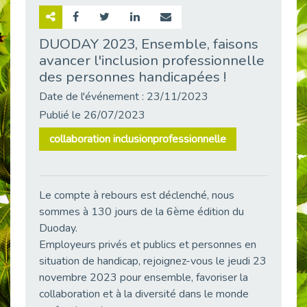
Retour sur la rencontre entre Cap Emploi 92 et Thales (Campus Meudon)
Publié le 02/06/2026
DUODAY 2023, Ensemble, faisons
avancer l'inclusion professionnelle
Emploi & Handicap : Hachette Livre et Cap emploi 92 renforcent leur collaboration
Publié le 02/06/2026
des personnes handicapées !
Et si le handicap ne définissait plus la carrière ?
Date de l'événement : 23/11/2023
Publié le 30/05/2026
Publié le 26/07/2023
« Confiance en soi et acceptation du handicap » : un levier puissant vers l’emploi
collaboration inclusionprofessionnelle
Publié le 22/05/2026
Handicap et emploi : une matinée pour briser les tabous
Publié le 21/05/2026
Le compte à rebours est déclenché, nous
L’alternance : un levier stratégique pour recruter et inclure durablement
sommes à 130 jours de la 6ème édition du
Publié le 18/05/2026
Duoday.
Fibromyalgie : Quand la douleur invisible s’invite au bureau
Employeurs privés et publics et personnes en
Publié le 12/05/2026
situation de handicap, rejoignez-vous le jeudi 23
novembre 2023 pour ensemble, favoriser la
CAP EMPLOI 92 : L’inclusion portée à son sommet, bien au-delà des quotas
collaboration et à la diversité dans le monde
Publié le 12/05/2026