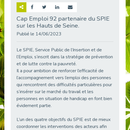
Retour sur la rencontre entre Cap Emploi 92 et Thales (Campus Meudon)
Publié le 02/06/2026
Cap Emploi 92 partenaire du SPIE
sur les Hauts de Seine.
Emploi & Handicap : Hachette Livre et Cap emploi 92 renforcent leur collaboration
Publié le 02/06/2026
Publié le 14/06/2023
Et si le handicap ne définissait plus la carrière ?
Publié le 30/05/2026
Le SPIE, Service Public de l’Insertion et de
« Confiance en soi et acceptation du handicap » : un levier puissant vers l’emploi
l’Emploi, s’inscrit dans la stratégie de prévention
Publié le 22/05/2026
et de lutte contre la pauvreté.
Il a pour ambition de renforcer l’efficacité de
Handicap et emploi : une matinée pour briser les tabous
l’accompagnement vers l’emploi des personnes
Publié le 21/05/2026
qui rencontrent des difficultés particulières pour
L’alternance : un levier stratégique pour recruter et inclure durablement
s’insérer sur le marché du travail et les
Publié le 18/05/2026
personnes en situation de handicap en font bien
Fibromyalgie : Quand la douleur invisible s’invite au bureau
évidement partie.
Publié le 12/05/2026
CAP EMPLOI 92 : L’inclusion portée à son sommet, bien au-delà des quotas
L’un des quatre objectifs du SPIE est de mieux
Publié le 12/05/2026
coordonner les interventions des acteurs afin