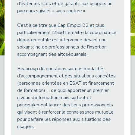
d’éviter les silos et de garantir aux usagers un
38 vidéos pour comprendre et agir durablement
parcours suivi et « sans couture »
Publié le 04/05/2026
Le taux d’emploi direct dans la fonction publique dépasse 6 % en 2025
C’est à ce titre que Cap Emploi 92 et plus
Publié le 04/05/2026
particulièrement Maud Lemaitre la coordinatrice
L'alternance : un tremplin vers l'emploi aussi pour les personnes en situation de handicap
départementale est intervenue devant une
Publié le 01/05/2026
soixantaine de professionnels de l’insertion
Témoignage : Le parcours de Marc, 44 ans
accompagnant des altoséquanais.
Publié le 30/04/2026
Beaucoup de questions sur nos modalités
L’Aménagement Raisonnable : Un Levier pour l’Équité
d’accompagnement et des situations concrètes
Publié le 29/04/2026
(personnes orientées en ESAT et financement
Optimiser son CV lorsqu’on est en situation de handicap
de formation) … de quoi apporter un premier
Publié le 29/04/2026
niveau d’information mais surtout et
28 avril : Agir ensemble pour une culture de prévention au travail
principalement lancer des liens professionnels
Publié le 27/04/2026
qui visent à renforcer la connaissance mutuelle
Mobilisation pour l’alternance et le handicap
pour parfaire les réponses aux situations des
Publié le 24/04/2026
usagers.
Handicap moteur et emploi : réussir ses recrutements vidéo