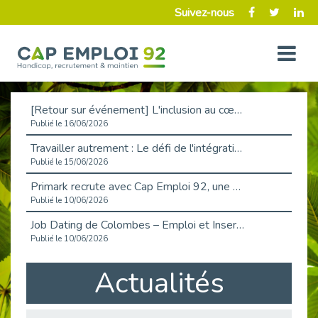
Suivez-nous
[Retour sur événement] L'inclusion au cœur de la Place de l'Emploi à La Défense !
Publié le 16/06/2026
Travailler autrement : Le défi de l'intégration des maladies chroniques en entreprise
Publié le 15/06/2026
Primark recrute avec Cap Emploi 92, une matinée couronnée de succès !
Publié le 10/06/2026
Job Dating de Colombes – Emploi et Insertion
Publié le 10/06/2026
Aborder l'entretien et la situation de handicap en toute confiance
Actualités
Publié le 09/06/2026
Retour sur l’atelier « Optimiser sa recherche d’emploi »
Publié le 02/06/2026