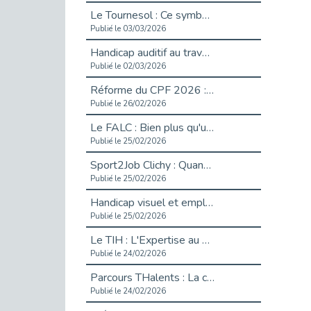
Le Tournesol : Ce symbole discret qui change la vie des personnes en situation de handicap invisible
Publié le 03/03/2026
Handicap auditif au travail : rendre l’invisible accessible
Publié le 02/03/2026
Réforme du CPF 2026 : Ce qui change ce printemps pour vos droits à la formation
Publié le 26/02/2026
Le FALC : Bien plus qu'une écriture, un levier d'inclusion
Publié le 25/02/2026
Sport2Job Clichy : Quand le terrain devient le plus beau des bureaux
Publié le 25/02/2026
Handicap visuel et emploi : lever les obstacles pour révéler les - vidéo
Publié le 25/02/2026
Le TIH : L'Expertise au Service de l'Inclusion
Publié le 24/02/2026
Parcours THalents : La complémentarité au service de l'Emploi.
Publié le 24/02/2026