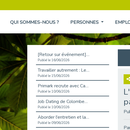
QUI SOMMES-NOUS ?
PERSONNES
EMPL
[Retour sur événement] L'inclusion au cœur de la Place de l'Emploi à La Défense !
Publié le 16/06/2026
Travailler autrement : Le défi de l'intégration des maladies chroniques en entreprise
Publié le 15/06/2026
Primark recrute avec Cap Emploi 92, une matinée couronnée de succès !
L
Publié le 10/06/2026
p
Job Dating de Colombes – Emploi et Insertion
Publié le 10/06/2026
Pu
Aborder l'entretien et la situation de handicap en toute confiance
Publié le 09/06/2026
Par