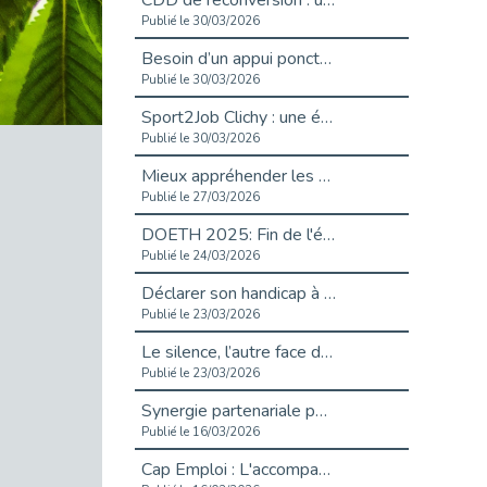
CDD de reconversion : un nouveau contrat pour sécuriser le changement de métier.
Publié le 30/03/2026
Besoin d’un appui ponctuel expertise handicap ?
Publié le 30/03/2026
Sport2Job Clichy : une édition altoséquanaise avec Cap Emploi 92.
Publié le 30/03/2026
Mieux appréhender les enjeux du handicap singulier en entreprise - vidéo
Publié le 27/03/2026
DOETH 2025: Fin de l'écrêtement
Publié le 24/03/2026
Déclarer son handicap à son employeur : un levier professionnel ?
Publié le 23/03/2026
Le silence, l’autre face du recrutement : un appel au respect des candidats.
Publié le 23/03/2026
Synergie partenariale pour l'Inclusion Professionnelle chez Orange
Publié le 16/03/2026
Cap Emploi : L'accompagnement EXH c’est quoi ?