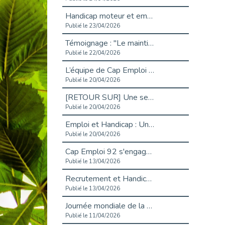
Handicap moteur et emploi : réussir ses recrutements vidéo
Publié le 23/04/2026
Témoignage : "Le maintien en emploi est un investissement, pas une contrainte."
Publié le 22/04/2026
L’équipe de Cap Emploi 92 s’agrandit : Bienvenue à Charmila, Khoudia et Fadila !
Publié le 20/04/2026
[RETOUR SUR] Une session de recrutement inclusive réussie à Asnières !
Publié le 20/04/2026
Emploi et Handicap : Une alliance de style entre Cap Emploi 92 et La Cravate Solidaire
Publié le 20/04/2026
Cap Emploi 92 s'engage pour la santé mentale : La formation PSSM au cœur de l'accompagnement
Publié le 13/04/2026
Recrutement et Handicap : Et si vous testiez avant de vous engager ?
Publié le 13/04/2026
Journée mondiale de la maladie de Parkinson : Mieux comprendre pour mieux accompagner
Publié le 11/04/2026