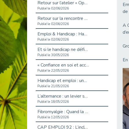
Retour sur l’atelier « Optimiser sa recherche d’emploi »
Emp
Publié le 02/06/2026
de 
Retour sur la rencontre entre Cap Emploi 92 et Thales (Campus Meudon)
Publié le 02/06/2026
A C
d’e
Emploi & Handicap : Hachette Livre et Cap emploi 92 renforcent leur collaboration
Publié le 02/06/2026
Gro
Et si le handicap ne définissait plus la carrière ?
Publié le 30/05/2026
En 
« Confiance en soi et acceptation du handicap » : un levier puissant vers l’emploi
Publié le 22/05/2026
Handicap et emploi : une matinée pour briser les tabous
Publié le 21/05/2026
L’alternance : un levier stratégique pour recruter et inclure durablement
Publié le 18/05/2026
Fibromyalgie : Quand la douleur invisible s’invite au bureau
Publié le 12/05/2026
CAP EMPLOI 92 : L’inclusion portée à son sommet, bien au-delà des quotas