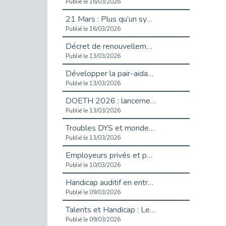
Publié le 16/03/2026
21 Mars : Plus qu’un symbole, un engagement pour l’inclusion
Publié le 16/03/2026
Décret de renouvellement de l'aide aux employeurs d'apprentis
Publié le 13/03/2026
Développer la pair-aidance en santé mentale : guide pour les employeurs
Publié le 13/03/2026
DOETH 2026 : lancement de la campagne pour les employeurs publics
Publié le 13/03/2026
Troubles DYS et monde du travail : mieux comprendre pour mieux accompagner _ vidéo
Publié le 13/03/2026
Employeurs privés et publics : vigilance face aux démarchages liés à l’OETH en 2026
Publié le 10/03/2026
Handicap auditif en entreprise, aménagements pour sécuriser la communication - vidéo
Publié le 09/03/2026
Talents et Handicap : Le Top 10 des métiers plébiscités dans les Hauts-de-Seine
Publié le 09/03/2026