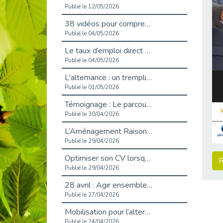
Publié le 12/05/2026
38 vidéos pour comprendre et agir durablement
Publié le 04/05/2026
Le taux d’emploi direct dans la fonction publique dépasse 6 % en 2025
Publié le 04/05/2026
L'alternance : un tremplin vers l'emploi aussi pour les personnes en situation de handicap
Publié le 01/05/2026
Témoignage : Le parcours de Marc, 44 ans
Publié le 30/04/2026
L’Aménagement Raisonnable : Un Levier pour l’Équité
Publié le 29/04/2026
Optimiser son CV lorsqu’on est en situation de handicap
R
Publié le 29/04/2026
28 avril : Agir ensemble pour une culture de prévention au travail
Publié le 27/04/2026
Mobilisation pour l’alternance et le handicap
Publié le 24/04/2026