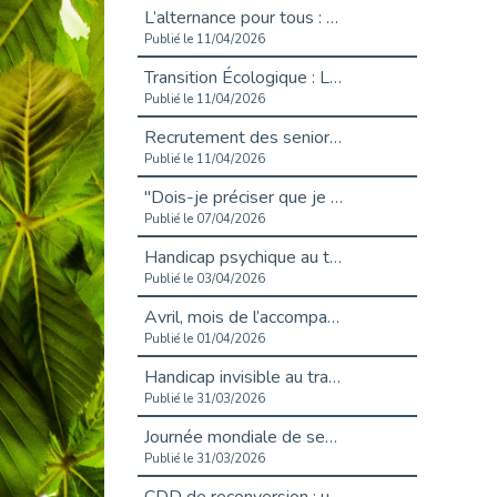
L’alternance pour tous : Cap Emploi 92 et Seine Ouest Entreprise et Emploi mobilisés à Boulogne-Billancourt
Publié le 11/04/2026
Transition Écologique : Les Cap Emploi 75,92 et 93 s’engagent pour un Numérique Responsable
Publié le 11/04/2026
Recrutement des seniors : Un levier de transformation pour les ETI franciliennes
Publié le 11/04/2026
"Dois-je préciser que je suis handicapé sur mon CV?"
Publié le 07/04/2026
Handicap psychique au travail : et si nous changions de regard - vidéo
Publié le 03/04/2026
Avril, mois de l’accompagnement dans l’emploi avec Cap emploi.
Publié le 01/04/2026
Handicap invisible au travail : se taire ou parler? - vidéo
Publié le 31/03/2026
Journée mondiale de sensibilisation à l’autisme
Publié le 31/03/2026