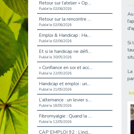
Retour sur l’atelier « Optimiser sa recherche d’emploi »
Publié le 02/06/2026
Au 
Retour sur la rencontre entre Cap Emploi 92 et Thales (Campus Meudon)
l'a
Publié le 02/06/2026
d'a
Emploi & Handicap : Hachette Livre et Cap emploi 92 renforcent leur collaboration
Publié le 02/06/2026
Si 
tau
Et si le handicap ne définissait plus la carrière ?
sit
Publié le 30/05/2026
« Confiance en soi et acceptation du handicap » : un levier puissant vers l’emploi
La 
Publié le 22/05/2026
par
Handicap et emploi : une matinée pour briser les tabous
Publié le 21/05/2026
In
L’alternance : un levier stratégique pour recruter et inclure durablement
Publié le 18/05/2026
Fibromyalgie : Quand la douleur invisible s’invite au bureau
Publié le 12/05/2026
CAP EMPLOI 92 : L’inclusion portée à son sommet, bien au-delà des quotas