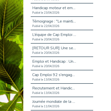
Handicap moteur et emploi : réussir ses recrutements vidéo
Publié le 23/04/2026
Témoignage : "Le maintien en emploi est un investissement, pas une contrainte."
Publié le 22/04/2026
L’équipe de Cap Emploi 92 s’agrandit : Bienvenue à Charmila, Khoudia et Fadila !
Publié le 20/04/2026
[RETOUR SUR] Une session de recrutement inclusive réussie à Asnières !
Publié le 20/04/2026
Emploi et Handicap : Une alliance de style entre Cap Emploi 92 et La Cravate Solidaire
Publié le 20/04/2026
Cap Emploi 92 s'engage pour la santé mentale : La formation PSSM au cœur de l'accompagnement
Publié le 13/04/2026
Recrutement et Handicap : Et si vous testiez avant de vous engager ?
Publié le 13/04/2026
Journée mondiale de la maladie de Parkinson : Mieux comprendre pour mieux accompagner
Publié le 11/04/2026