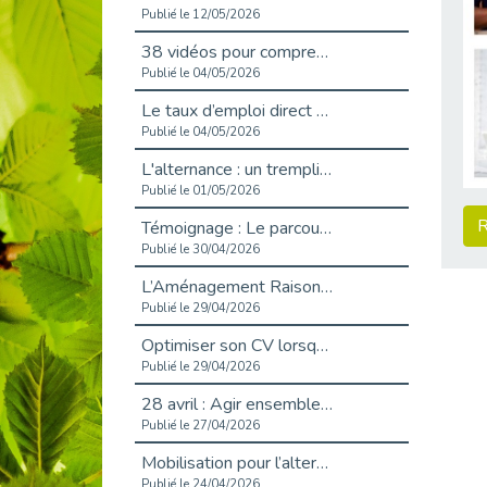
Publié le 12/05/2026
38 vidéos pour comprendre et agir durablement
Publié le 04/05/2026
Le taux d’emploi direct dans la fonction publique dépasse 6 % en 2025
Publié le 04/05/2026
L'alternance : un tremplin vers l'emploi aussi pour les personnes en situation de handicap
Publié le 01/05/2026
R
Témoignage : Le parcours de Marc, 44 ans
Publié le 30/04/2026
L’Aménagement Raisonnable : Un Levier pour l’Équité
Publié le 29/04/2026
Optimiser son CV lorsqu’on est en situation de handicap
Publié le 29/04/2026
28 avril : Agir ensemble pour une culture de prévention au travail
Publié le 27/04/2026
Mobilisation pour l’alternance et le handicap
Publié le 24/04/2026