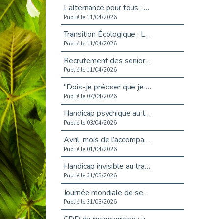
L’alternance pour tous : Cap Emploi 92 et Seine Ouest Entreprise et Emploi mobilisés à Boulogne-Billancourt
Publié le 11/04/2026
Transition Écologique : Les Cap Emploi 75,92 et 93 s’engagent pour un Numérique Responsable
Publié le 11/04/2026
Recrutement des seniors : Un levier de transformation pour les ETI franciliennes
Publié le 11/04/2026
"Dois-je préciser que je suis handicapé sur mon CV?"
Publié le 07/04/2026
Handicap psychique au travail : et si nous changions de regard - vidéo
Publié le 03/04/2026
Avril, mois de l’accompagnement dans l’emploi avec Cap emploi.
Publié le 01/04/2026
Handicap invisible au travail : se taire ou parler? - vidéo
Publié le 31/03/2026
Journée mondiale de sensibilisation à l’autisme
Publié le 31/03/2026