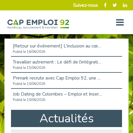
Suivez-nous
[Retour sur événement] L'inclusion au cœur de la Place de l'Emploi à La Défense !
Publié le 16/06/2026
Travailler autrement : Le défi de l'intégration des maladies chroniques en entreprise
Publié le 15/06/2026
Primark recrute avec Cap Emploi 92, une matinée couronnée de succès !
Publié le 10/06/2026
Job Dating de Colombes – Emploi et Insertion
Publié le 10/06/2026
Aborder l'entretien et la situation de handicap en toute confiance
Actualités
Publié le 09/06/2026
Retour sur l’atelier « Optimiser sa recherche d’emploi »
Publié le 02/06/2026