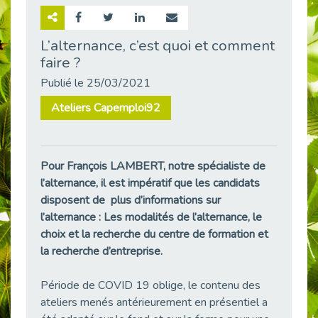
Retour sur la rencontre entre Cap Emploi 92 et Thales (Campus Meudon)
Publié le 02/06/2026
L’alternance, c’est quoi et comment
faire ?
Emploi & Handicap : Hachette Livre et Cap emploi 92 renforcent leur collaboration
Publié le 02/06/2026
Publié le 25/03/2021
Et si le handicap ne définissait plus la carrière ?
Ateliers Capemploi92
Publié le 30/05/2026
« Confiance en soi et acceptation du handicap » : un levier puissant vers l’emploi
Publié le 22/05/2026
Pour François LAMBERT, notre spécialiste de
Handicap et emploi : une matinée pour briser les tabous
l’alternance, il est impératif que les candidats
Publié le 21/05/2026
disposent de plus d’informations sur
L’alternance : un levier stratégique pour recruter et inclure durablement
l’alternance : Les modalités de l’alternance, le
Publié le 18/05/2026
choix et la recherche du centre de formation et
la recherche d’entreprise.
Fibromyalgie : Quand la douleur invisible s’invite au bureau
Publié le 12/05/2026
Période de COVID 19 oblige, le contenu des
CAP EMPLOI 92 : L’inclusion portée à son sommet, bien au-delà des quotas
ateliers menés antérieurement en présentiel a
Publié le 12/05/2026