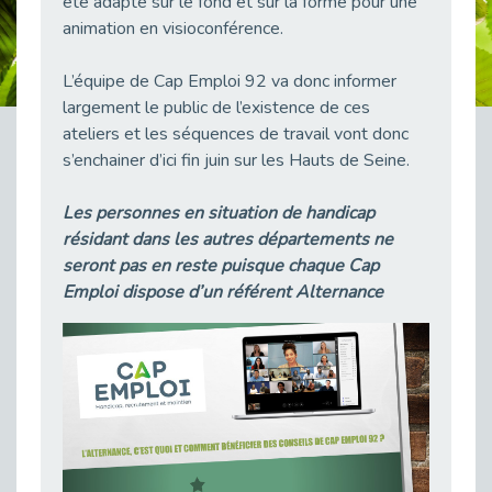
été adapté sur le fond et sur la forme pour une
38 vidéos pour comprendre et agir durablement
animation en visioconférence.
Publié le 04/05/2026
Le taux d’emploi direct dans la fonction publique dépasse 6 % en 2025
L’équipe de Cap Emploi 92 va donc informer
Publié le 04/05/2026
largement le public de l’existence de ces
ateliers et les séquences de travail vont donc
L'alternance : un tremplin vers l'emploi aussi pour les personnes en situation de handicap
Publié le 01/05/2026
s’enchainer d’ici fin juin sur les Hauts de Seine.
Témoignage : Le parcours de Marc, 44 ans
Les personnes en situation de handicap
Publié le 30/04/2026
résidant dans les autres départements ne
L’Aménagement Raisonnable : Un Levier pour l’Équité
seront pas en reste puisque chaque Cap
Publié le 29/04/2026
Emploi dispose d’un référent Alternance
Optimiser son CV lorsqu’on est en situation de handicap
Publié le 29/04/2026
28 avril : Agir ensemble pour une culture de prévention au travail
Publié le 27/04/2026
Mobilisation pour l’alternance et le handicap
Publié le 24/04/2026
Handicap moteur et emploi : réussir ses recrutements vidéo