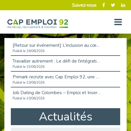
Suivez-nous
[Retour sur événement] L'inclusion au cœur de la Place de l'Emploi à La Défense !
Publié le 16/06/2026
Travailler autrement : Le défi de l'intégration des maladies chroniques en entreprise
Publié le 15/06/2026
Primark recrute avec Cap Emploi 92, une matinée couronnée de succès !
Publié le 10/06/2026
Job Dating de Colombes – Emploi et Insertion
Publié le 10/06/2026
Aborder l'entretien et la situation de handicap en toute confiance
Actualités
Publié le 09/06/2026
Retour sur l’atelier « Optimiser sa recherche d’emploi »
Publié le 02/06/2026