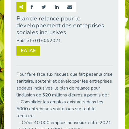
Retour sur la rencontre entre Cap Emploi 92 et Thales (Campus Meudon)
Publié le 02/06/2026
Plan de relance pour le
développement des entreprises
Emploi & Handicap : Hachette Livre et Cap emploi 92 renforcent leur collaboration
Publié le 02/06/2026
sociales inclusives
Et si le handicap ne définissait plus la carrière ?
Publié le 01/03/2021
Publié le 30/05/2026
EA IAE
« Confiance en soi et acceptation du handicap » : un levier puissant vers l’emploi
Publié le 22/05/2026
Handicap et emploi : une matinée pour briser les tabous
Pour faire face aux risques que fait peser la crise
Publié le 21/05/2026
sanitaire, soutenir et développer les entreprises
L’alternance : un levier stratégique pour recruter et inclure durablement
sociales inclusives, le plan de relance pour
Publié le 18/05/2026
l’inclusion de 320 millions d’euros a permis de :
- Consolider les emplois existants dans les
Fibromyalgie : Quand la douleur invisible s’invite au bureau
Publié le 12/05/2026
5000 entreprises soutenues sur tout le
territoire.
CAP EMPLOI 92 : L’inclusion portée à son sommet, bien au-delà des quotas
- Créer 40 000 emplois nouveaux entre 2021
Publié le 12/05/2026