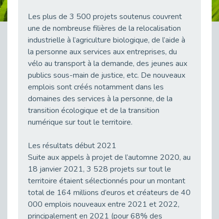
Publié le 23/04/2026
Les plus de 3 500 projets soutenus couvrent
Témoignage : "Le maintien en emploi est un investissement, pas une contrainte."
une de nombreuse filières de la relocalisation
Publié le 22/04/2026
industrielle à l’agriculture biologique, de l’aide à
la personne aux services aux entreprises, du
L’équipe de Cap Emploi 92 s’agrandit : Bienvenue à Charmila, Khoudia et Fadila !
Publié le 20/04/2026
vélo au transport à la demande, des jeunes aux
publics sous-main de justice, etc. De nouveaux
[RETOUR SUR] Une session de recrutement inclusive réussie à Asnières !
emplois sont créés notamment dans les
Publié le 20/04/2026
domaines des services à la personne, de la
Emploi et Handicap : Une alliance de style entre Cap Emploi 92 et La Cravate Solidaire
transition écologique et de la transition
Publié le 20/04/2026
numérique sur tout le territoire.
Cap Emploi 92 s'engage pour la santé mentale : La formation PSSM au cœur de l'accompagnement
Publié le 13/04/2026
Les résultats début 2021
Suite aux appels à projet de l’automne 2020, au
Recrutement et Handicap : Et si vous testiez avant de vous engager ?
Publié le 13/04/2026
18 janvier 2021, 3 528 projets sur tout le
territoire étaient sélectionnés pour un montant
Journée mondiale de la maladie de Parkinson : Mieux comprendre pour mieux accompagner
total de 164 millions d’euros et créateurs de 40
Publié le 11/04/2026
000 emplois nouveaux entre 2021 et 2022,
L’alternance pour tous : Cap Emploi 92 et Seine Ouest Entreprise et Emploi mobilisés à Boulogne-Billancourt
principalement en 2021 (pour 68% des