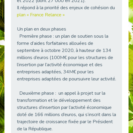
et 2022 (dont 27 000 en 2021).
38 vidéos pour comprendre et agir durablement
Il répond à la priorité des enjeux de cohésion du
Publié le 04/05/2026
plan « France Relance »
Le taux d’emploi direct dans la fonction publique dépasse 6 % en 2025
Publié le 04/05/2026
Un plan en deux phases
Première phase : un plan de soutien sous la
L'alternance : un tremplin vers l'emploi aussi pour les personnes en situation de handicap
Publié le 01/05/2026
forme d’aides forfaitaires allouées de
septembre à octobre 2020, à hauteur de 134
Témoignage : Le parcours de Marc, 44 ans
millions d’euros (100M€ pour les structures de
Publié le 30/04/2026
l’insertion par l’activité économique et des
L’Aménagement Raisonnable : Un Levier pour l’Équité
entreprises adaptées, 34M€ pour les
Publié le 29/04/2026
entreprises adaptées de poursuivre leur activité.
Optimiser son CV lorsqu’on est en situation de handicap
Publié le 29/04/2026
Deuxième phase : un appel à projet sur la
transformation et le développement des
28 avril : Agir ensemble pour une culture de prévention au travail
Publié le 27/04/2026
structures d’insertion par l’activité économique
doté de 166 millions d’euros, qui s’inscrit dans la
Mobilisation pour l’alternance et le handicap
trajectoire de croissance fixée par le Président
Publié le 24/04/2026
de la République.
Handicap moteur et emploi : réussir ses recrutements vidéo