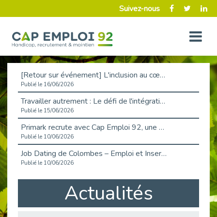
Suivez-nous
[Retour sur événement] L'inclusion au cœur de la Place de l'Emploi à La Défense !
Publié le 16/06/2026
Travailler autrement : Le défi de l'intégration des maladies chroniques en entreprise
Publié le 15/06/2026
Primark recrute avec Cap Emploi 92, une matinée couronnée de succès !
Publié le 10/06/2026
Job Dating de Colombes – Emploi et Insertion
Publié le 10/06/2026
Aborder l'entretien et la situation de handicap en toute confiance
Actualités
Publié le 09/06/2026
Retour sur l’atelier « Optimiser sa recherche d’emploi »
Publié le 02/06/2026