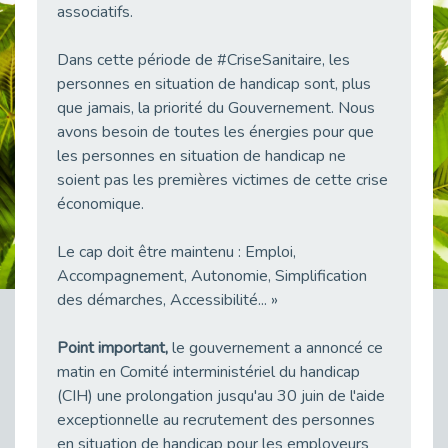
associatifs.
38 vidéos pour comprendre et agir durablement
Publié le 04/05/2026
Dans cette période de #CriseSanitaire, les
Le taux d’emploi direct dans la fonction publique dépasse 6 % en 2025
personnes en situation de handicap sont, plus
Publié le 04/05/2026
que jamais, la priorité du Gouvernement. Nous
L'alternance : un tremplin vers l'emploi aussi pour les personnes en situation de handicap
avons besoin de toutes les énergies pour que
Publié le 01/05/2026
les personnes en situation de handicap ne
Témoignage : Le parcours de Marc, 44 ans
soient pas les premières victimes de cette crise
Publié le 30/04/2026
économique.
L’Aménagement Raisonnable : Un Levier pour l’Équité
Le cap doit être maintenu : Emploi,
Publié le 29/04/2026
Accompagnement, Autonomie, Simplification
Optimiser son CV lorsqu’on est en situation de handicap
des démarches, Accessibilité... »
Publié le 29/04/2026
28 avril : Agir ensemble pour une culture de prévention au travail
Point important,
le gouvernement a annoncé ce
Publié le 27/04/2026
matin en Comité interministériel du handicap
Mobilisation pour l’alternance et le handicap
(CIH) une prolongation jusqu'au 30 juin de l'aide
Publié le 24/04/2026
exceptionnelle au recrutement des personnes
en situation de handicap pour les employeurs
Handicap moteur et emploi : réussir ses recrutements vidéo