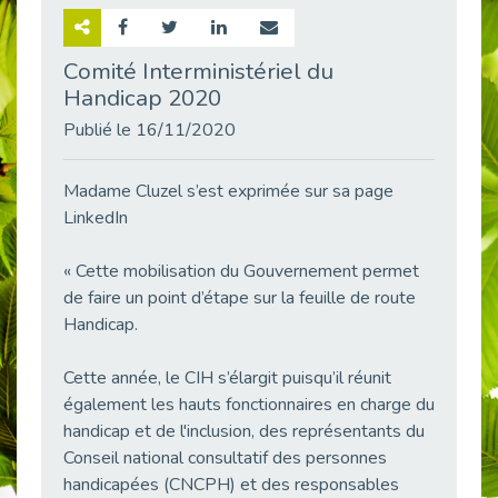
Retour sur la rencontre entre Cap Emploi 92 et Thales (Campus Meudon)
Publié le 02/06/2026
Comité Interministériel du
Handicap 2020
Emploi & Handicap : Hachette Livre et Cap emploi 92 renforcent leur collaboration
Publié le 02/06/2026
Publié le 16/11/2020
Et si le handicap ne définissait plus la carrière ?
Publié le 30/05/2026
Madame Cluzel s’est exprimée sur sa page
« Confiance en soi et acceptation du handicap » : un levier puissant vers l’emploi
LinkedIn
Publié le 22/05/2026
« Cette mobilisation du Gouvernement permet
Handicap et emploi : une matinée pour briser les tabous
de faire un point d’étape sur la feuille de route
Publié le 21/05/2026
Handicap.
L’alternance : un levier stratégique pour recruter et inclure durablement
Publié le 18/05/2026
Cette année, le CIH s’élargit puisqu’il réunit
Fibromyalgie : Quand la douleur invisible s’invite au bureau
également les hauts fonctionnaires en charge du
Publié le 12/05/2026
handicap et de l'inclusion, des représentants du
CAP EMPLOI 92 : L’inclusion portée à son sommet, bien au-delà des quotas
Conseil national consultatif des personnes
Publié le 12/05/2026
handicapées (CNCPH) et des responsables